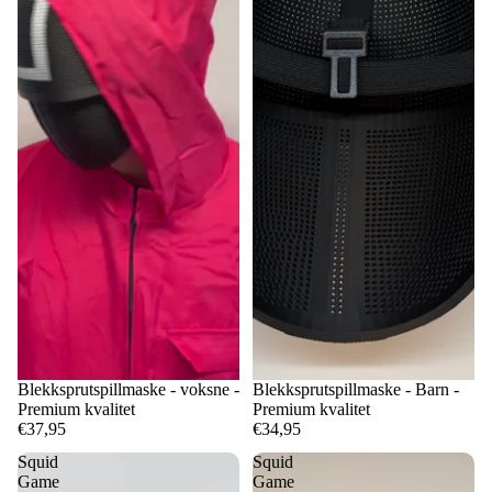
Blekksprutspillmaske - voksne -
Blekksprutspillmaske - Barn -
Premium kvalitet
Premium kvalitet
€37,95
€34,95
Squid
Squid
Game
Game