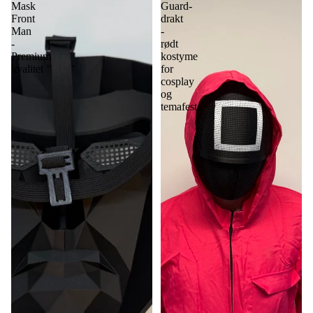
Mask
Guard-
Front
drakt
Man
-
-
rødt
Premium
kostyme
kvalitet
for
cosplay
og
temafest