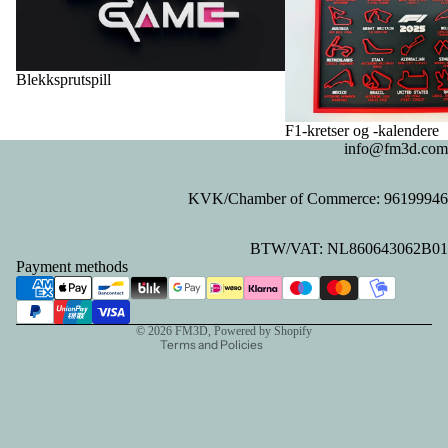
Blekksprutspill
F1-kretser og -kalendere
info@fm3d.com
KVK/Chamber of Commerce: 96199946
Privacy policy
BTW/VAT: NL860643062B01
Refund policy
Payment methods
Contact information
Terms of service
© 2026
FM3D
, Powered by Shopify
Terms and Policies