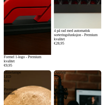
4 på rad med automatisk
sorteringsfunksjon - Premium
kvalitet
€28,95
Formel 1-logo - Premium
kvalitet
€9,95
Månelampe
Opplyst
LED
"ON
hvit
AIR"-
-
skilt
Premium
-
kvalitet
Ideelt
for
studio,