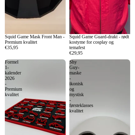
Squid Game Mask Front Man -
Squid Game Guard-drakt - rødt
Premium kvalitet
kostyme for cosplay og
€35,95
temafest
€29,95
Formel
Shy
1-
Guy-
kalender
maske
2026
-
-
ikonisk
Premium
og
kvalitet
mystisk
-
førsteklasses
kvalitet