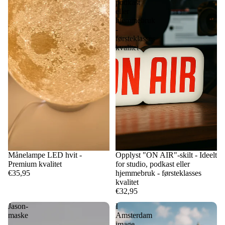
podkast
eller
hjemmebruk
-
førsteklasses
kvalitet
Månelampe LED hvit -
Opplyst "ON AIR"-skilt - Ideelt
Premium kvalitet
for studio, podkast eller
€35,95
hjemmebruk - førsteklasses
kvalitet
€32,95
Jason-
I
maske
Amsterdam
-
image