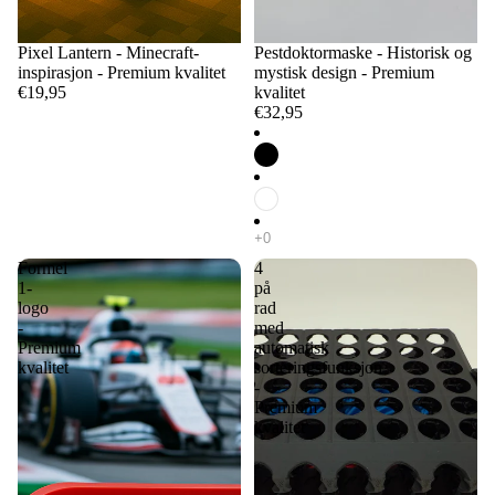
Pixel Lantern - Minecraft-
Pestdoktormaske - Historisk og
inspirasjon - Premium kvalitet
mystisk design - Premium
€19,95
kvalitet
€32,95
Formel
4
1-
på
logo
rad
-
med
Premium
automatisk
kvalitet
sorteringsfunksjon
-
Premium
kvalitet