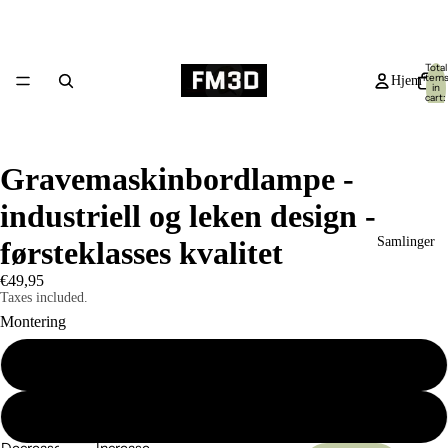
Total
item
Hjem
in
cart:
0
Gravemaskinbordlampe -
industriell og leken design -
Samlinger
førsteklasses kvalitet
€49,95
Taxes included.
Montering
Selvmontert pakke
Produkter
Allerede montert
Decrease
Increase