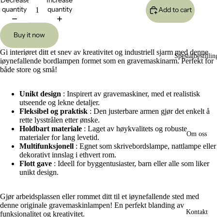
quantity
quantity
Add to cart
Open
Buy it now
image
in
Gi interiøret ditt et snev av kreativitet og industriell sjarm med denne
full
Spesialbestillin
iøynefallende bordlampen formet som en gravemaskinarm. Perfekt for
screen
både store og små!
Unikt design
: Inspirert av gravemaskiner, med et realistisk
utseende og lekne detaljer.
Fleksibel og praktisk
: Den justerbare armen gjør det enkelt å
rette lysstrålen etter ønske.
Holdbart materiale
: Laget av høykvalitets og robuste
Om oss
materialer for lang levetid.
Multifunksjonell
: Egnet som skrivebordslampe, nattlampe eller
dekorativt innslag i ethvert rom.
Flott gave
: Ideell for byggentusiaster, barn eller alle som liker
unikt design.
Gjør arbeidsplassen eller rommet ditt til et iøynefallende sted med
denne originale gravemaskinlampen! En perfekt blanding av
Kontakt
funksjonalitet og kreativitet.