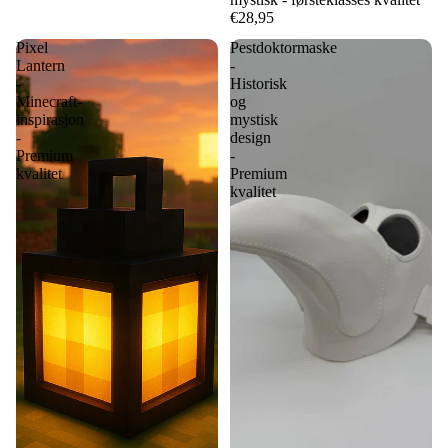
€28,95
Pixel
Pestdoktormaske
Lantern
-
-
Historisk
Minecraft-
og
inspirasjon
mystisk
-
design
Premium
-
kvalitet
Premium
kvalitet