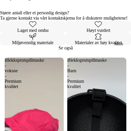
Større antall eller et personlig design?
Ta gjerne kontakt via vårt kontaktskjema for å diskutere mulighetene!
Laget med omhu
Høyt vurdert
Miljøvennlig materiale
Materialer av høy kvalitet
More
Se også
Blekksprutspillmaske
Blekksprutspillmaske
-
-
voksne
Barn
-
-
Premium
Premium
kvalitet
kvalitet