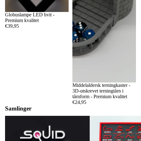
Globuslampe LED hvit -
Premium kvalitet
€39,95
Middelaldersk terningkaster -
3D-utskrevet terningtårn i
tårnform - Premium kvalitet
€24,95
Samlinger
Blekksprutspill
F1-kretser og -kalendere