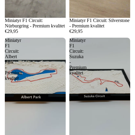
Miniatyr F1 Circuit:
Miniatyr F1 Circuit: Silverstone
Nürburgring - Premium kvalitet
- Premium kvalitet
€29,95
€29,95
Miniatyr
Miniatyr
F1
F1
Circuit:
Circuit:
Albert
Suzuka
Park
-
-
Premium
Premium
kvalitet
kvalitet