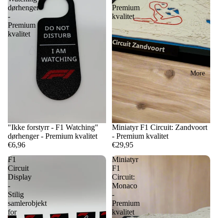
dørhenger
Premium
-
kvalitet
Premium
kvalitet
More
"Ikke forstyrr - F1 Watching"
Miniatyr F1 Circuit: Zandvoort
dørhenger - Premium kvalitet
- Premium kvalitet
€6,96
€29,95
F1
Miniatyr
Circuit
F1
Display
Circuit:
-
Monaco
Stilig
-
samlerobjekt
Premium
for
kvalitet