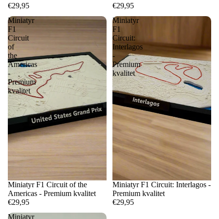
€29,95
€29,95
Miniatyr
Miniatyr
F1
F1
Circuit
Circuit:
of
Interlagos
the
-
Americas
Premium
-
kvalitet
Premium
kvalitet
Miniatyr F1 Circuit of the
Miniatyr F1 Circuit: Interlagos -
Americas - Premium kvalitet
Premium kvalitet
€29,95
€29,95
Miniatyr