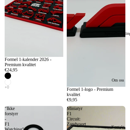
Spesialbestillin
Formel 1-kalender 2026 -
Premium kvalitet
€24,95
Om oss
Formel 1-logo - Premium
kvalitet
€9,95
"Ikke
Miniatyr
forstyrr
F1
-
Circuit:
F1
Zandvoort
Kontakt
Watching"
-