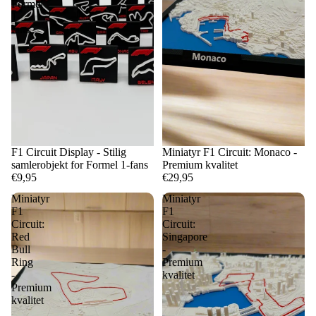
Formel
1-
fans
F1 Circuit Display - Stilig
Miniatyr F1 Circuit: Monaco -
samlerobjekt for Formel 1-fans
Premium kvalitet
€9,95
€29,95
Miniatyr
Miniatyr
F1
F1
Circuit:
Circuit:
Red
Singapore
Bull
-
Ring
Premium
-
kvalitet
Premium
kvalitet