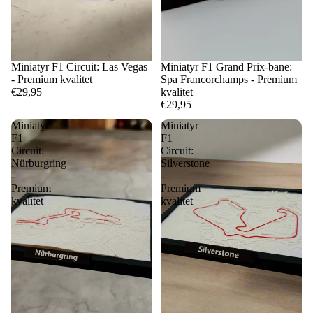
Miniatyr F1 Circuit: Las Vegas
Miniatyr F1 Grand Prix-bane:
- Premium kvalitet
Spa Francorchamps - Premium
€29,95
kvalitet
€29,95
Miniatyr
Miniatyr
F1
F1
Circuit:
Circuit:
Nürburgring
Silverstone
-
-
Premium
Premium
kvalitet
kvalitet