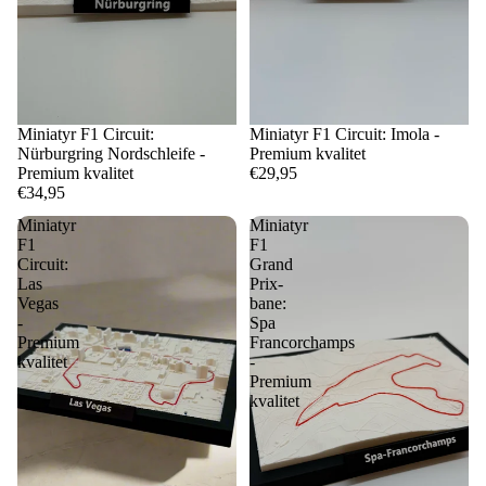
Miniatyr F1 Circuit:
Miniatyr F1 Circuit: Imola -
Nürburgring Nordschleife -
Premium kvalitet
Premium kvalitet
€29,95
€34,95
Miniatyr
Miniatyr
F1
F1
Circuit:
Grand
Las
Prix-
Vegas
bane:
-
Spa
Premium
Francorchamps
kvalitet
-
Premium
kvalitet