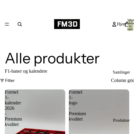
Total
item
Hjem
in
cart:
0
Alle produkter
F1-baner og kalendere
Samlinger
Filter
Column gri
Formel
Formel
1-
1-
kalender
logo
2026
-
-
Premium
Premium
kvalitet
Produkter
kvalitet