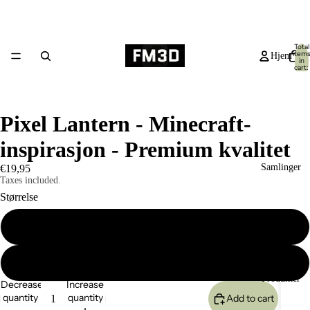
Total
item
Hjem
in
cart:
0
Pixel Lantern - Minecraft-
inspirasjon - Premium kvalitet
Samlinger
€19,95
Taxes included.
Størrelse
Liten 12CM
Stor 18CM
Produkter
Decrease
Increase
quantity
quantity
Add to cart