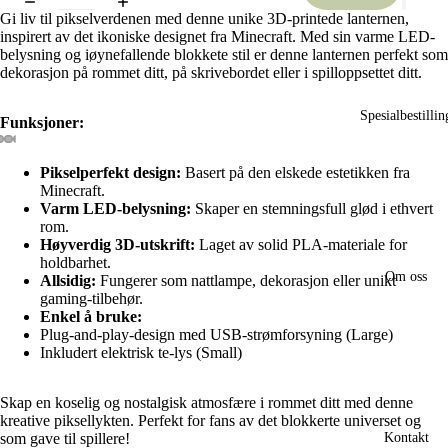
Gi liv til pikselverdenen med denne unike 3D-printede lanternen,
inspirert av det ikoniske designet fra Minecraft. Med sin varme LED-
belysning og iøynefallende blokkete stil er denne lanternen perfekt som
dekorasjon på rommet ditt, på skrivebordet eller i spilloppsettet ditt.
Spesialbestillin
Funksjoner:
Open
Open
Open
Open
Open
Pikselperfekt design:
Basert på den elskede estetikken fra
image
image
image
image
image
Minecraft.
in
in
in
in
in
Varm LED-belysning:
Skaper en stemningsfull glød i ethvert
rom.
full
full
full
full
full
Høyverdig 3D-utskrift:
Laget av solid PLA-materiale for
screen
screen
screen
screen
screen
holdbarhet.
Om oss
Allsidig:
Fungerer som nattlampe, dekorasjon eller unikt
gaming-tilbehør.
Enkel å bruke:
Plug-and-play-design med USB-strømforsyning (Large)
Inkludert elektrisk te-lys (Small)
Skap en koselig og nostalgisk atmosfære i rommet ditt med denne
kreative piksellykten. Perfekt for fans av det blokkerte universet og
som gave til spillere!
Kontakt