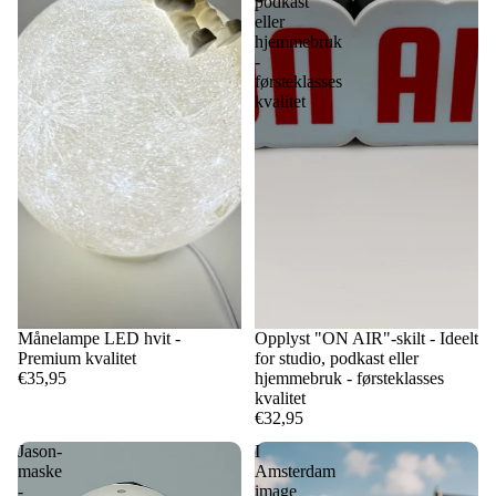
podkast
eller
hjemmebruk
-
førsteklasses
kvalitet
Månelampe LED hvit -
Opplyst "ON AIR"-skilt - Ideelt
Premium kvalitet
for studio, podkast eller
€35,95
hjemmebruk - førsteklasses
kvalitet
€32,95
Jason-
I
maske
Amsterdam
-
image