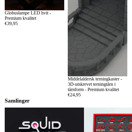
Globuslampe LED hvit -
Premium kvalitet
€39,95
Middelaldersk terningkaster -
3D-utskrevet terningtårn i
tårnform - Premium kvalitet
€24,95
Samlinger
Blekksprutspill
F1-kretser og -kalendere