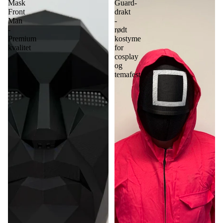
Mask
Guard-
Front
drakt
Man
-
-
rødt
Premium
kostyme
kvalitet
for
cosplay
og
temafest