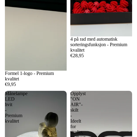
4 på rad med automatisk
sorteringsfunksjon - Premium
kvalitet
€28,95
Formel 1-logo - Premium
kvalitet
€9,95
Månelampe
Opplyst
LED
"ON
hvit
AIR"-
-
skilt
Premium
-
kvalitet
Ideelt
for
studio,