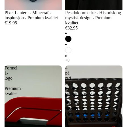
Pixel Lantern - Minecraft-
Pestdoktormaske - Historisk og
inspirasjon - Premium kvalitet
mystisk design - Premium
€19,95
kvalitet
€32,95
Formel
4
1-
på
logo
rad
-
med
Premium
automatisk
kvalitet
sorteringsfunksjon
-
Premium
kvalitet