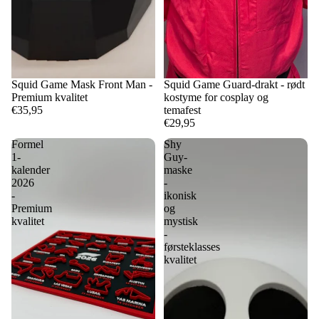
Squid Game Mask Front Man -
Squid Game Guard-drakt - rødt
Premium kvalitet
kostyme for cosplay og
€35,95
temafest
€29,95
Formel
Shy
1-
Guy-
kalender
maske
2026
-
-
ikonisk
Premium
og
kvalitet
mystisk
-
førsteklasses
kvalitet