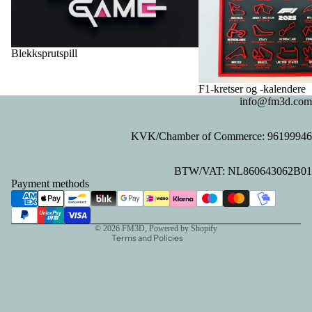
Blekksprutspill
F1-kretser og -kalendere
info@fm3d.com
KVK/Chamber of Commerce: 96199946
Privacy policy
BTW/VAT: NL860643062B01
Refund policy
Payment methods
Contact information
Terms of service
© 2026
FM3D
, Powered by Shopify
Terms and Policies