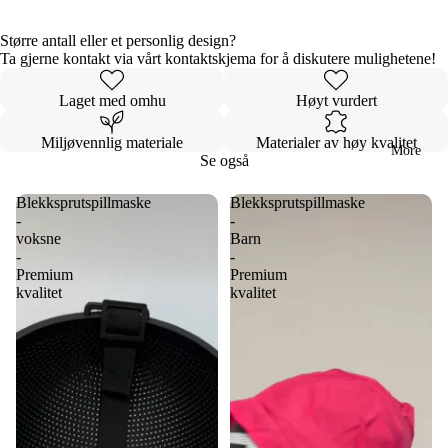
Større antall eller et personlig design?
Ta gjerne kontakt via vårt kontaktskjema for å diskutere mulighetene!
Laget med omhu
Høyt vurdert
Miljøvennlig materiale
Materialer av høy kvalitet
More
Se også
Blekksprutspillmaske
Blekksprutspillmaske
-
-
voksne
Barn
-
-
Premium
Premium
kvalitet
kvalitet