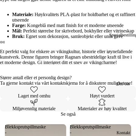
Materiale:
Høykvalitets PLA-plast for holdbarhet og et raffinert
utseende
Farge:
Kongeblå med matt finish for et moderne utseende
Mål:
Perfekt størrelse for skrivebord, bokhyller eller vitrineskap
Spesialbestillin
Bruk:
Egnet som dekorasjon, samleobjekt eller unik gave
Et perfekt valg for elskere av vikingkultur, historie eller iøynefallende
Open
Open
Open
Open
kunstverk. Denne figuren bringer Ragnars ubestridelige kraft til live i
image
image
image
image
et moderne design. Gi interiøret ditt et snev av vikingcharme!
in
in
in
in
full
full
full
full
screen
screen
screen
screen
Større antall eller et personlig design?
Ta gjerne kontakt via vårt kontaktskjema for å diskutere mulighetene!
Om oss
Laget med omhu
Høyt vurdert
Miljøvennlig materiale
Materialer av høy kvalitet
Se også
Blekksprutspillmaske
Blekksprutspillmaske
-
-
Kontakt