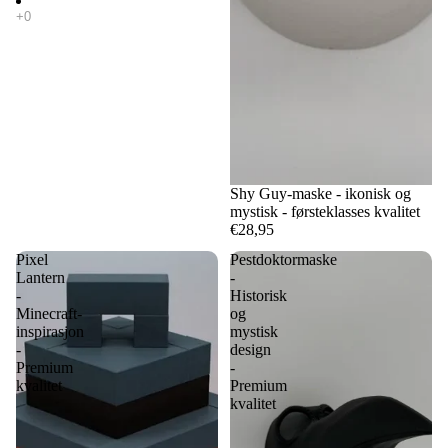
Shy Guy-maske - ikonisk og
mystisk - førsteklasses kvalitet
€28,95
Pixel
Pestdoktormaske
Lantern
-
-
Historisk
Minecraft-
og
inspirasjon
mystisk
-
design
Premium
-
kvalitet
Premium
kvalitet