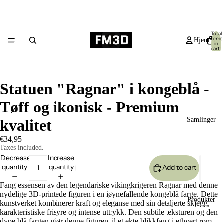
Total
item
Hjem
in
cart:
0
Statuen "Ragnar" i kongeblå -
Tøff og ikonisk - Premium
Samlinger
kvalitet
€34,95
Taxes included.
Decrease
Increase
quantity
quantity
Add to cart
Fang essensen av den legendariske vikingkrigeren Ragnar med denne
nydelige 3D-printede figuren i en iøynefallende kongeblå farge. Dette
Produkter
kunstverket kombinerer kraft og eleganse med sin detaljerte skjegg,
karakteristiske frisyre og intense uttrykk. Den subtile teksturen og den
dype blå fargen gjør denne figuren til et ekte blikkfang i ethvert rom.