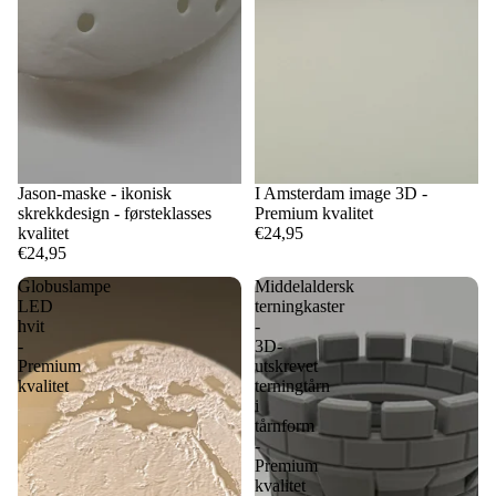
Jason-maske - ikonisk
I Amsterdam image 3D -
skrekkdesign - førsteklasses
Premium kvalitet
kvalitet
€24,95
€24,95
Globuslampe
Middelaldersk
LED
terningkaster
hvit
-
-
3D-
Premium
utskrevet
kvalitet
terningtårn
i
tårnform
-
Premium
kvalitet