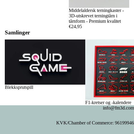
Middelaldersk terningkaster -
3D-utskrevet terningtårn i
tårnform - Premium kvalitet
€24,95
Samlinger
Blekksprutspill
F1-kretser og -kalendere
Blekksprutspill
F1-kretser og -kalendere
info@fm3d.com
KVK/Chamber of Commerce: 96199946
Privacy policy