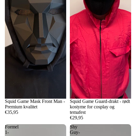
Squid Game Mask Front Man -
Squid Game Guard-drakt - rødt
Premium kvalitet
kostyme for cosplay og
€35,95
temafest
€29,95
Formel
Shy
1-
Guy-