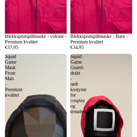
Blekksprutspillmaske - voksne -
Blekksprutspillmaske - Barn -
Premium kvalitet
Premium kvalitet
€37,95
€34,95
Squid
Squid
Game
Game
Mask
Guard-
Front
drakt
Man
-
-
rødt
Premium
kostyme
kvalitet
for
cosplay
og
temafest