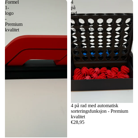
Formel
4
1-
på
logo
rad
-
med
Premium
automatisk
kvalitet
sorteringsfunksjon
-
Premium
kvalitet
4 på rad med automatisk
sorteringsfunksjon - Premium
kvalitet
€28,95