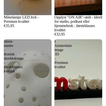
Månelampe LED hvit -
Opplyst "ON AIR"-skilt - Ideelt
Premium kvalitet
for studio, podkast eller
€35,95
hjemmebruk - førsteklasses
kvalitet
€32,95
Jason-
I
maske
Amsterdam
-
image
ikonisk
3D
skrekkdesign
-
-
Premium
førsteklasses
kvalitet
kvalitet