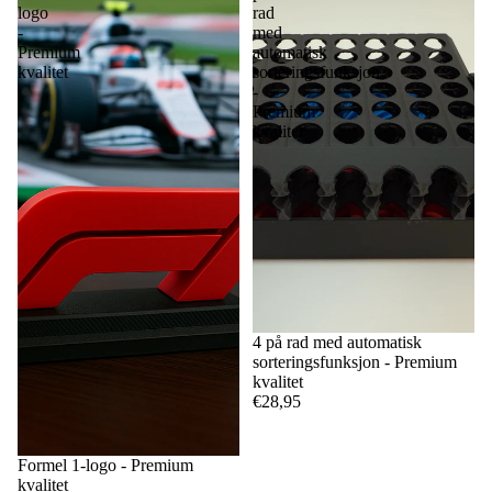
logo
rad
-
med
Premium
automatisk
kvalitet
sorteringsfunksjon
-
Premium
kvalitet
4 på rad med automatisk
sorteringsfunksjon - Premium
kvalitet
€28,95
Formel 1-logo - Premium
kvalitet