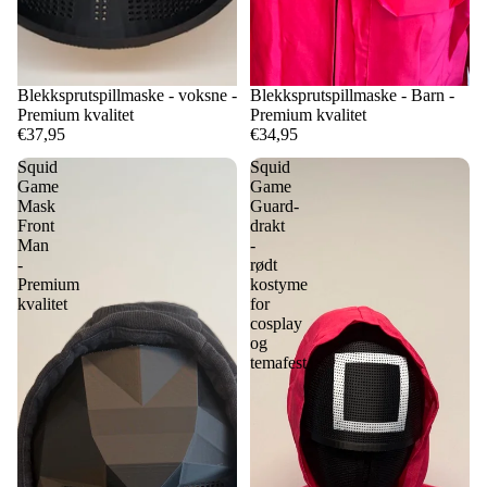
Blekksprutspillmaske - voksne -
Blekksprutspillmaske - Barn -
Premium kvalitet
Premium kvalitet
€37,95
€34,95
Squid
Squid
Game
Game
Mask
Guard-
Front
drakt
Man
-
-
rødt
Premium
kostyme
kvalitet
for
cosplay
og
temafest