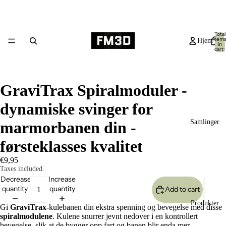
Total
item
Hjem
in
cart:
0
GraviTrax Spiralmoduler -
dynamiske svinger for
Samlinger
marmorbanen din -
førsteklasses kvalitet
€9,95
Taxes included.
Decrease
Increase
quantity
quantity
Add to cart
Produkter
Gi
GraviTrax
-kulebanen din ekstra spenning og bevegelse med disse
spiralmodulene
. Kulene snurrer jevnt nedover i en kontrollert
bevegelse, slik at de bygger opp fart og banen blir enda mer