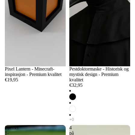
Pixel Lantern - Minecraft-
Pestdoktormaske - Historisk og
inspirasjon - Premium kvalitet
mystisk design - Premium
€19,95
kvalitet
€32,95
Formel
4
1-
på