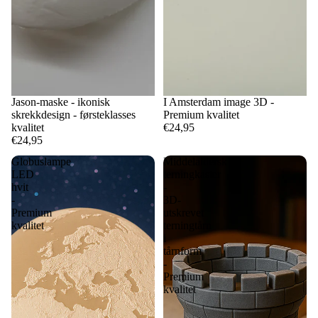
Jason-maske - ikonisk
I Amsterdam image 3D -
skrekkdesign - førsteklasses
Premium kvalitet
kvalitet
€24,95
€24,95
Globuslampe
Middelaldersk
LED
terningkaster
hvit
-
-
3D-
Premium
utskrevet
kvalitet
terningtårn
i
tårnform
-
Premium
kvalitet