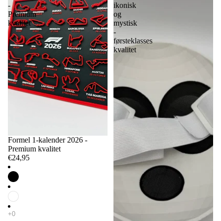
-
ikonisk
Premium
og
kvalitet
mystisk
-
førsteklasses
kvalitet
Formel 1-kalender 2026 -
Premium kvalitet
€24,95