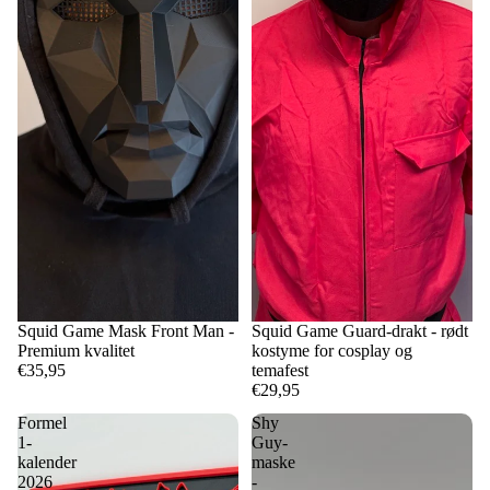
Squid Game Mask Front Man -
Squid Game Guard-drakt - rødt
Premium kvalitet
kostyme for cosplay og
€35,95
temafest
€29,95
Formel
Shy
1-
Guy-
kalender
maske
2026
-