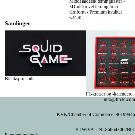
Middelaldersk terningkaster -
3D-utskrevet terningtårn i
tårnform - Premium kvalitet
€24,95
Samlinger
Blekksprutspill
F1-kretser og -kalendere
Blekksprutspill
F1-kretser og -kalendere
info@fm3d.com
KVK/Chamber of Commerce: 96199946
Privacy policy
BTW/VAT: NL860643062B01
Refund policy
Payment methods