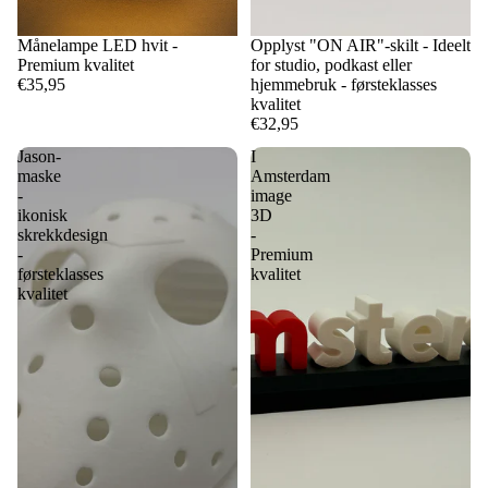
Månelampe LED hvit -
Opplyst "ON AIR"-skilt - Ideelt
Premium kvalitet
for studio, podkast eller
€35,95
hjemmebruk - førsteklasses
kvalitet
€32,95
Jason-
I
maske
Amsterdam
-
image
ikonisk
3D
skrekkdesign
-
-
Premium
førsteklasses
kvalitet
kvalitet