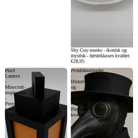
Shy Guy-maske - ikonisk og
mystisk - førsteklasses kvalitet
€28,95
Pixel
Pestdoktormaske
Lantern
-
-
Historisk
Minecraft-
og
inspirasjon
mystisk
-
design
Premium
-
kvalitet
Premium
kvalitet