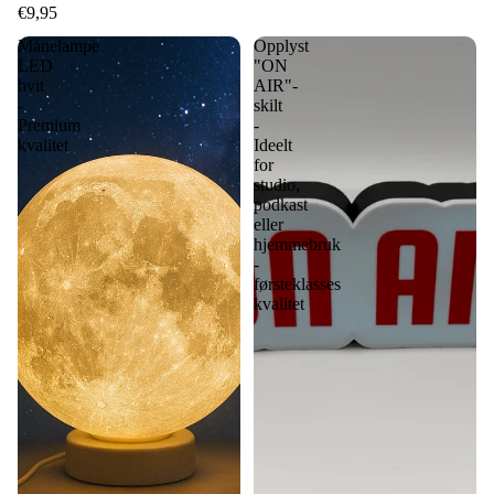
€9,95
Månelampe
Opplyst
LED
"ON
hvit
AIR"-
-
skilt
Premium
-
kvalitet
Ideelt
for
studio,
podkast
eller
hjemmebruk
-
førsteklasses
kvalitet