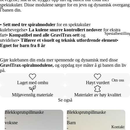
spektakulær. Disse modulene sørger for en jevn og dynamisk overgang
i banen din.
Open
Open
image
image
•
Sett med tre spiralmoduler
for en spektakulær
in
in
kulebevegelse•
La kulene snurre kontrollert nedover
for ekstra
full
full
Spesialbestillin
fart•
Kompatibel med alle GraviTrax-sett
og
screen
screen
utvidelser•
Tilfører et visuelt og teknisk utfordrende element
•
Egnet for barn fra 8 år
Gjør kulebanen din enda mer spennende og dynamisk med disse
GraviTrax-spiralmodulene,
og oppdag nye måter å gi banen din liv
på.
Om oss
Laget med omhu
Høyt vurdert
Miljøvennlig materiale
Materialer av høy kvalitet
Se også
Blekksprutspillmaske
Blekksprutspillmaske
-
-
voksne
Barn
Kontakt
-
-