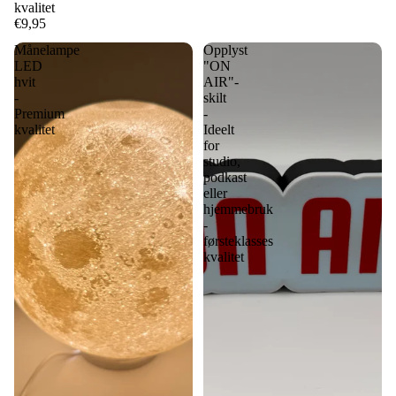
kvalitet
€9,95
Månelampe
Opplyst
LED
"ON
hvit
AIR"-
-
skilt
Premium
-
kvalitet
Ideelt
for
studio,
podkast
eller
hjemmebruk
-
førsteklasses
kvalitet