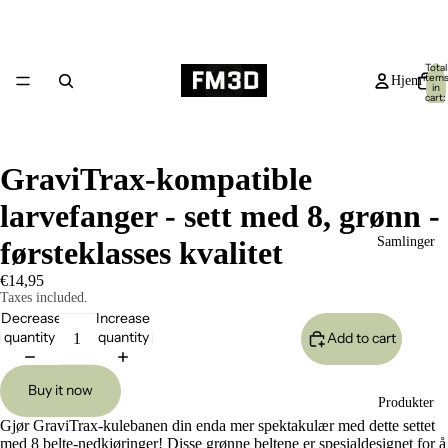
Total
item
Hjem
in
cart:
0
GraviTrax-kompatible
larvefanger - sett med 8, grønn -
Samlinger
førsteklasses kvalitet
€14,95
Taxes included.
Decrease
Increase
quantity
quantity
Add to cart
Buy it now
Produkter
Gjør GraviTrax-kulebanen din enda mer spektakulær med dette settet
med 8 belte-nedkjøringer! Disse grønne beltene er spesialdesignet for å