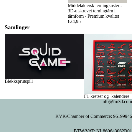
Middelaldersk terningkaster -
3D-utskrevet terningtårn i
tårnform - Premium kvalitet
€24,95
Samlinger
Blekksprutspill
F1-kretser og -kalendere
Blekksprutspill
F1-kretser og -kalendere
info@fm3d.com
KVK/Chamber of Commerce: 96199946
Privacy policy
BTW/VAT: NL860643062B01