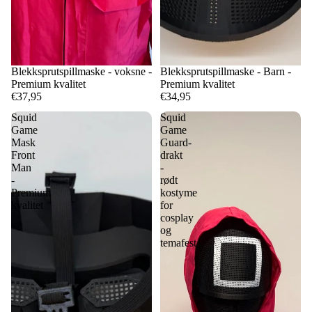
Blekksprutspillmaske - voksne -
Blekksprutspillmaske - Barn -
Premium kvalitet
Premium kvalitet
€37,95
€34,95
Squid
Squid
Game
Game
Mask
Guard-
Front
drakt
Man
-
-
rødt
Premium
kostyme
kvalitet
for
cosplay
og
temafest