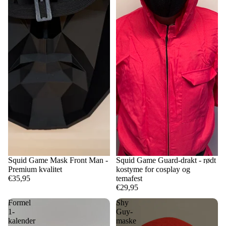
Squid Game Mask Front Man -
Squid Game Guard-drakt - rødt
Premium kvalitet
kostyme for cosplay og
€35,95
temafest
€29,95
Formel
Shy
1-
Guy-
kalender
maske