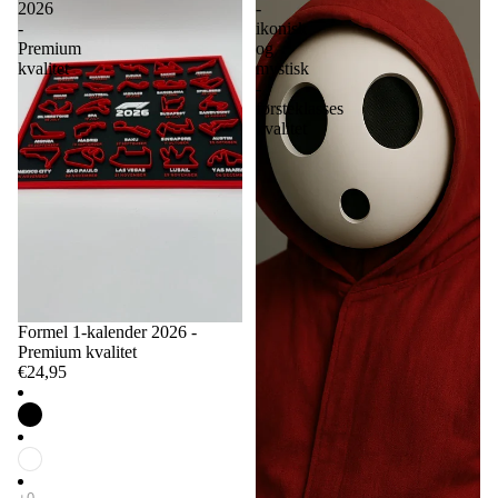
2026
-
-
ikonisk
Premium
og
kvalitet
mystisk
-
førsteklasses
kvalitet
Formel 1-kalender 2026 -
Premium kvalitet
€24,95