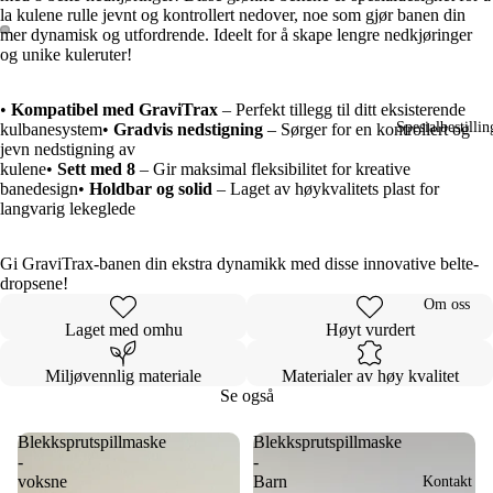
la kulene rulle jevnt og kontrollert nedover, noe som gjør banen din
mer dynamisk og utfordrende. Ideelt for å skape lengre nedkjøringer
og unike kuleruter!
Open
Open
image
image
in
in
•
Kompatibel med GraviTrax
– Perfekt tillegg til ditt eksisterende
full
full
Spesialbestillin
kulbanesystem•
Gradvis nedstigning
– Sørger for en kontrollert og
screen
screen
jevn nedstigning av
kulene•
Sett med 8
– Gir maksimal fleksibilitet for kreative
banedesign•
Holdbar og solid
– Laget av høykvalitets plast for
langvarig lekeglede
Gi GraviTrax-banen din ekstra dynamikk med disse innovative belte-
dropsene!
Om oss
Laget med omhu
Høyt vurdert
Miljøvennlig materiale
Materialer av høy kvalitet
Se også
Blekksprutspillmaske
Blekksprutspillmaske
-
-
voksne
Barn
Kontakt