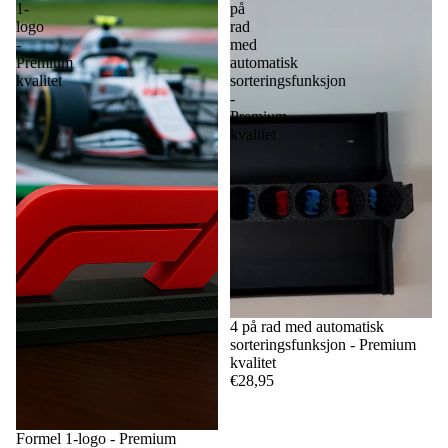
1-
på
logo
rad
-
med
Premium
automatisk
kvalitet
sorteringsfunksjon
-
Premium
kvalitet
4 på rad med automatisk
sorteringsfunksjon - Premium
kvalitet
€28,95
Formel 1-logo - Premium