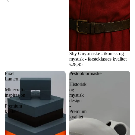
Shy Guy-maske - ikonisk og
mystisk - førsteklasses kvalitet
€28,95
Pixel
Pestdoktormaske
Lantern
-
-
Historisk
Minecraft-
og
inspirasjon
mystisk
-
design
Premium
-
kvalitet
Premium
kvalitet