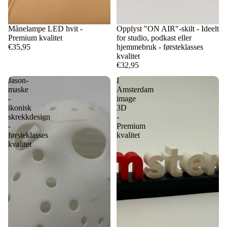
Månelampe LED hvit -
Opplyst "ON AIR"-skilt - Ideelt
Premium kvalitet
for studio, podkast eller
€35,95
hjemmebruk - førsteklasses
kvalitet
€32,95
Jason-
I
maske
Amsterdam
-
image
ikonisk
3D
skrekkdesign
-
-
Premium
førsteklasses
kvalitet
kvalitet