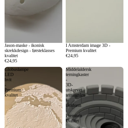
Jason-maske - ikonisk
I Amsterdam image 3D -
skrekkdesign - førsteklasses
Premium kvalitet
kvalitet
€24,95
€24,95
Globuslampe
Middelaldersk
LED
terningkaster
hvit
-
-
3D-
Premium
utskrevet
kvalitet
terningtårn
i
tårnform
-
Premium
kvalitet