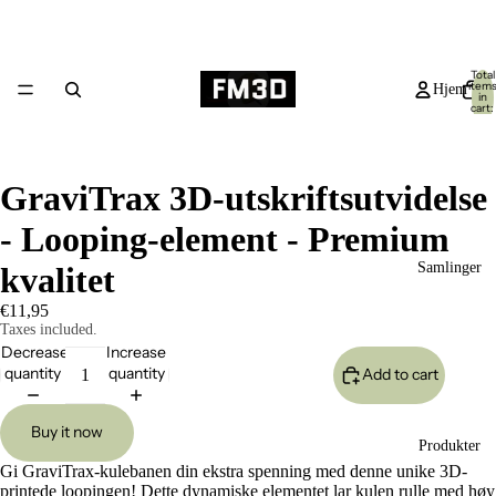
Total
item
Hjem
in
cart:
0
GraviTrax 3D-utskriftsutvidelse
- Looping-element - Premium
Samlinger
kvalitet
€11,95
Taxes included.
Decrease
Increase
quantity
quantity
Add to cart
Buy it now
Produkter
Gi GraviTrax-kulebanen din ekstra spenning med denne unike 3D-
printede loopingen! Dette dynamiske elementet lar kulen rulle med høy