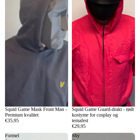
Squid Game Mask Front Man -
Squid Game Guard-drakt - rødt
Premium kvalitet
kostyme for cosplay og
€35,95
temafest
€29,95
Formel
Shy