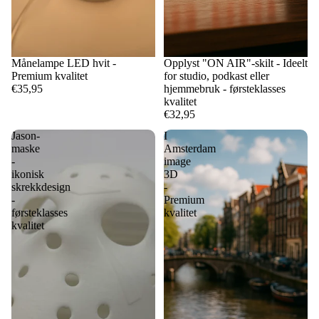
Månelampe LED hvit -
Opplyst "ON AIR"-skilt - Ideelt
Premium kvalitet
for studio, podkast eller
€35,95
hjemmebruk - førsteklasses
kvalitet
€32,95
Jason-
I
maske
Amsterdam
-
image
ikonisk
3D
skrekkdesign
-
-
Premium
førsteklasses
kvalitet
kvalitet