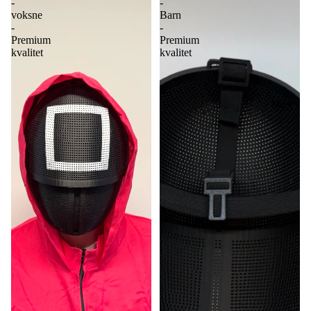
-
-
voksne
Barn
-
-
Premium
Premium
kvalitet
kvalitet
More