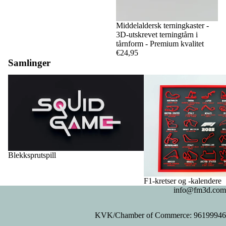
Middelaldersk terningkaster -
3D-utskrevet terningtårn i
tårnform - Premium kvalitet
€24,95
Samlinger
Blekksprutspill
F1-kretser og -kalendere
Blekksprutspill
F1-kretser og -kalendere
info@fm3d.com
KVK/Chamber of Commerce: 96199946