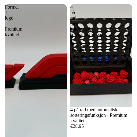
Formel
4
1-
på
logo
rad
-
med
Premium
automatisk
kvalitet
sorteringsfunksjon
-
Premium
kvalitet
4 på rad med automatisk
sorteringsfunksjon - Premium
kvalitet
€28,95