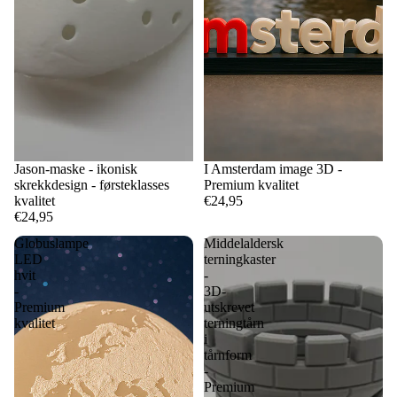
Jason-maske - ikonisk
I Amsterdam image 3D -
skrekkdesign - førsteklasses
Premium kvalitet
kvalitet
€24,95
€24,95
Globuslampe
Middelaldersk
LED
terningkaster
hvit
-
-
3D-
Premium
utskrevet
kvalitet
terningtårn
i
tårnform
-
Premium