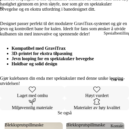
hastighet gjennom en jevn sløyfe, noe som gir en spektakulær
bevegelse og en ekstra utfordring i banedesignet ditt.
Open
Open
Open
image
image
image
Designet passer perfekt til det modulære GraviTrax-systemet og gir en
in
in
in
jevn og kontrollert bane for kulen. Ideelt for fans som ønsker å utvide
full
full
full
Spesialbestillin
kulbanen sin med innovative og spennende deler!
screen
screen
screen
Kompatibel med GraviTrax
3D-printet for ekstra tilpasning
Jevn looping for en spektakulær bevegelse
Holdbar og solid design
Gjør kulebanen din enda mer spektakulær med denne unike looping-
Om oss
utvidelsen!
Laget med omhu
Høyt vurdert
Miljøvennlig materiale
Materialer av høy kvalitet
Se også
Blekksprutspillmaske
Blekksprutspillmaske
Kontakt