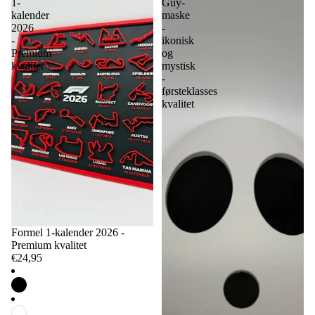
1-
Guy-
kalender
maske
2026
-
-
ikonisk
Premium
og
kvalitet
mystisk
-
førsteklasses
kvalitet
Formel 1-kalender 2026 -
Premium kvalitet
€24,95