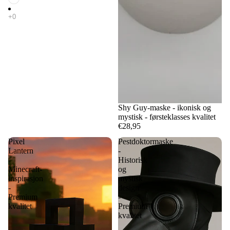
Shy Guy-maske - ikonisk og
mystisk - førsteklasses kvalitet
€28,95
Pixel
Pestdoktormaske
Lantern
-
-
Historisk
Minecraft-
og
inspirasjon
mystisk
-
design
Premium
-
kvalitet
Premium
kvalitet