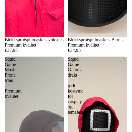
Blekksprutspillmaske - voksne -
Blekksprutspillmaske - Barn -
Premium kvalitet
Premium kvalitet
€37,95
€34,95
Squid
Squid
Game
Game
Mask
Guard-
Front
drakt
Man
-
-
rødt
Premium
kostyme
kvalitet
for
cosplay
og
temafest