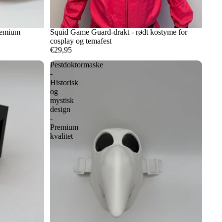
remium
Squid Game Guard-drakt - rødt kostyme for
cosplay og temafest
€29,95
Pestdoktormaske
-
Historisk
og
mystisk
design
-
Premium
kvalitet