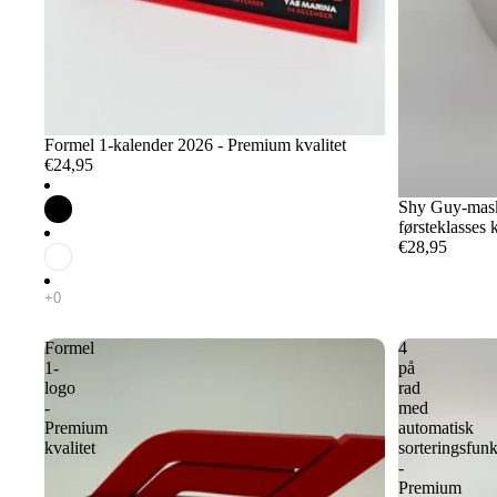
Formel 1-kalender 2026 - Premium kvalitet
€24,95
Shy Guy-maske
førsteklasses k
€28,95
Formel
4
1-
på
logo
rad
-
med
Premium
automatisk
kvalitet
sorteringsfun
-
Premium