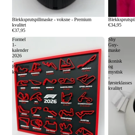
Blekksprutspillmaske - voksne - Premium
Blekksprutspi
kvalitet
€34,95
€37,95
Formel
Shy
1-
Guy-
kalender
maske
2026
-
-
ikonisk
Premium
og
kvalitet
mystisk
-
førsteklasses
kvalitet