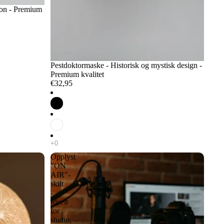
sjon - Premium
Pestdoktormaske - Historisk og mystisk design -
Premium kvalitet
€32,95
Opplyst
"ON
AIR"-
skilt
-
Ideelt
for
studio,