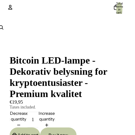
Total
items
in
cart:
0
Account
Other sign in options
Orders
Profile
Bitcoin LED-lampe -
Dekorativ belysning for
kryptoentusiaster -
Premium kvalitet
€19,95
Taxes included.
Decrease
Increase
quantity
quantity