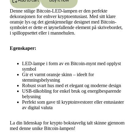
Add to cart
Buy it now
Denne stilige Bitcoin-LED-lampen er den perfekte
dekorasjonen for enhver kryptoentusiast. Med sitt klare
oransje lys og det gjenkjennelige designet med Bitcoin-
symbolet er dette et iøynefallende element på skrivebordet,
i spilloppsettet eller i mannehulen.
Egenskaper:
LED-lampe i form av en Bitcoin-mynt med opplyst
symbol
Gir et varmt oransje skinn – ideelt for
stemningsbelysning
Robust svart hus med et elegant og moderne design
USB-tilkobling for enkel bruk og energibesparende
belysning
Perfekt som gave til kryptoinvestorer eller entusiaster
av digital valuta
La din lidenskap for krypto bokstavelig talt skinne gjennom
med denne unike Bitcoin-lampen!