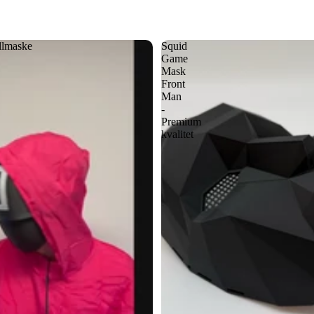
llmaske
Squid
Game
Mask
Front
Man
-
Premium
kvalitet