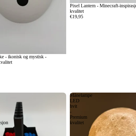
Pixel Lantern - Minecraft-inspira
kvalitet
€19,95
 - ikonisk og mystisk -
valitet
Månelampe
LED
hvit
-
Premium
ksjon
kvalitet