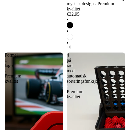
mystisk design - Premium
kvalitet
€32,95
Formel
4
1-
på
logo
rad
-
med
Premium
automatisk
kvalitet
sorteringsfunksjon
-
Premium
kvalitet