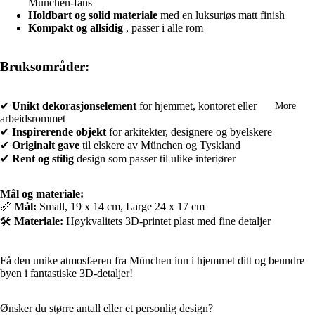
München-fans
Holdbart og solid materiale
med en luksuriøs matt finish
Kompakt og allsidig
, passer i alle rom
Bruksområder:
✔
Unikt dekorasjonselement
for hjemmet, kontoret eller
More
arbeidsrommet
✔
Inspirerende objekt
for arkitekter, designere og byelskere
✔
Originalt gave
til elskere av München og Tyskland
✔
Rent og stilig
design som passer til ulike interiører
Mål og materiale:
📏
Mål:
Small, 19 x 14 cm, Large 24 x 17 cm
🛠️
Materiale:
Høykvalitets 3D-printet plast med fine detaljer
Få den unike atmosfæren fra München inn i hjemmet ditt og beundre
byen i fantastiske 3D-detaljer!
Ønsker du større antall eller et personlig design?