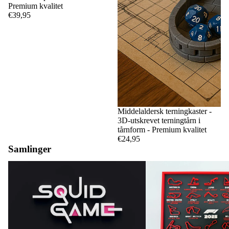
Premium kvalitet
€39,95
Middelaldersk terningkaster -
3D-utskrevet terningtårn i
tårnform - Premium kvalitet
€24,95
Samlinger
Blekksprutspill
F1-kretser og -kalendere