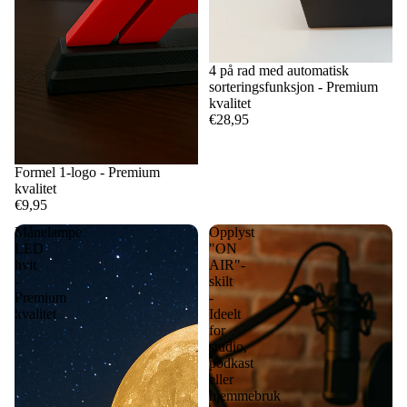
4 på rad med automatisk
sorteringsfunksjon - Premium
kvalitet
€28,95
Formel 1-logo - Premium
kvalitet
€9,95
Månelampe
Opplyst
LED
"ON
hvit
AIR"-
-
skilt
Premium
-
kvalitet
Ideelt
for
studio,
podkast
eller
hjemmebruk