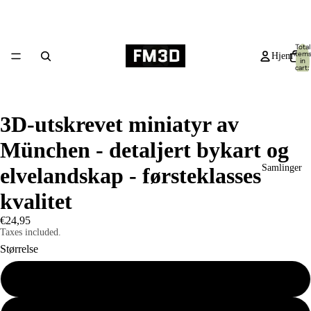
Total
item
Hjem
in
cart:
0
3D-utskrevet miniatyr av
München - detaljert bykart og
Samlinger
elvelandskap - førsteklasses
kvalitet
€24,95
Taxes included.
Størrelse
Liten 19x14cm
Produkter