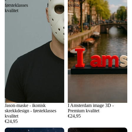
førsteklasses
kvalitet
kvalitet
Jason-maske - ikonisk
I Amsterdam image 3D -
skrekkdesign - førsteklasses
Premium kvalitet
kvalitet
€24,95
€24,95
Globuslampe
Middelaldersk