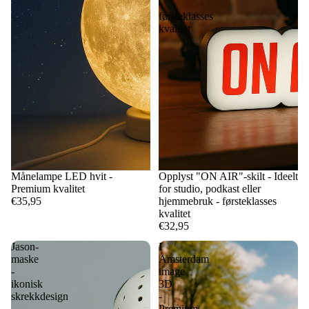
-
førsteklasses
kvalitet
Månelampe LED hvit -
Opplyst "ON AIR"-skilt - Ideelt
Premium kvalitet
for studio, podkast eller
€35,95
hjemmebruk - førsteklasses
kvalitet
€32,95
Jason-
I
maske
Amsterdam
-
image
ikonisk
3D
skrekkdesign
-
-
Premium