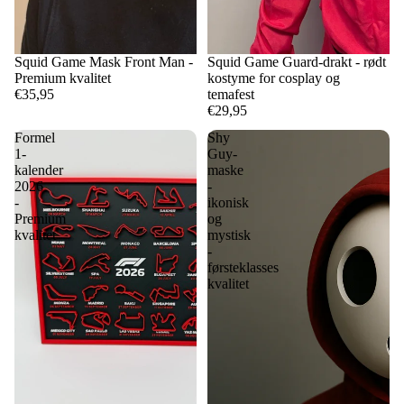
Squid Game Mask Front Man -
Squid Game Guard-drakt - rødt
Premium kvalitet
kostyme for cosplay og
€35,95
temafest
€29,95
Formel
Shy
1-
Guy-
kalender
maske
2026
-
-
ikonisk
Premium
og
kvalitet
mystisk
-
førsteklasses
kvalitet