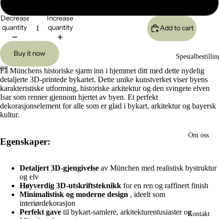
Stor 24x17cm
Decrease
Increase
quantity
quantity
Add to cart
Buy it now
Spesialbestillin
Få Münchens historiske sjarm inn i hjemmet ditt med dette nydelig
detaljerte 3D-printede bykartet. Dette unike kunstverket viser byens
Open
Open
Open
Open
karakteristiske utforming, historiske arkitektur og den svingete elven
image
image
image
image
Isar som renner gjennom hjertet av byen. Et perfekt
in
in
in
in
dekorasjonselement for alle som er glad i bykart, arkitektur og bayersk
full
full
full
full
kultur.
screen
screen
screen
screen
Om oss
Egenskaper:
Detaljert 3D-gjengivelse
av München med realistisk bystruktur
og elv
Høyverdig 3D-utskriftsteknikk
for en ren og raffinert finish
Minimalistisk og moderne design
, ideelt som
interiørdekorasjon
Perfekt gave
til bykart-samlere, arkitekturentusiaster og
Kontakt