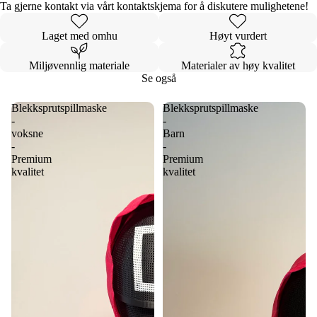
Ta gjerne kontakt via vårt kontaktskjema for å diskutere mulighetene!
Laget med omhu
Høyt vurdert
Miljøvennlig materiale
Materialer av høy kvalitet
Se også
Blekksprutspillmaske
Blekksprutspillmaske
-
-
voksne
Barn
-
-
Premium
Premium
kvalitet
kvalitet