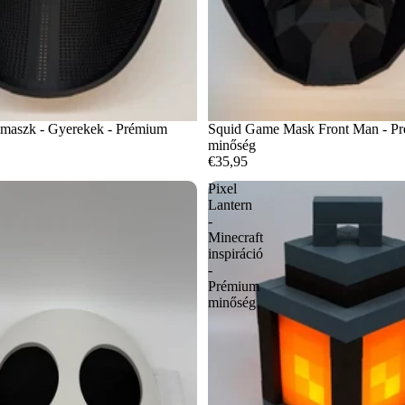
k maszk - Gyerekek - Prémium
Squid Game Mask Front Man - P
minőség
€35,95
Pixel
Lantern
-
Minecraft
inspiráció
-
Prémium
minőség