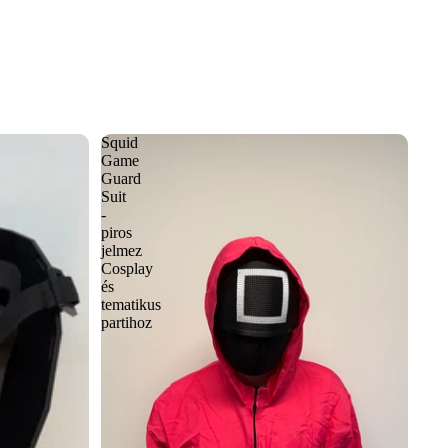
Squid
Game
Guard
Suit
-
piros
jelmez
Cosplay
és
tematikus
partihoz