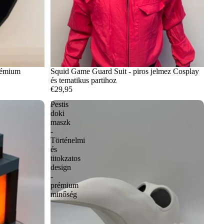
rémium
Squid Game Guard Suit - piros jelmez Cosplay
és tematikus partihoz
€29,95
Pestis
doki
maszk
-
Történelmi
és
titokzatos
design
-
prémium
minőség