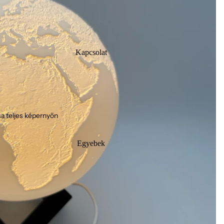
Kapcsolat
a teljes képernyőn
Egyebek