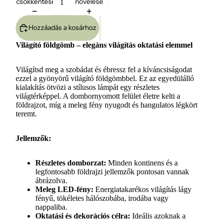
csökkentése
növelése
Hozzáadás a kosárhoz
Világító földgömb – elegáns világítás oktatási elemmel
Világítsd meg a szobádat és ébressz fel a kíváncsiságodat
ezzel a gyönyörű világító földgömbbel. Ez az egyedülálló
kialakítás ötvözi a stílusos lámpát egy részletes
világtérképpel. A dombornyomott felület életre kelti a
földrajzot, míg a meleg fény nyugodt és hangulatos légkört
teremt.
Jellemzők:
Részletes domborzat:
Minden kontinens és a
legfontosabb földrajzi jellemzők pontosan vannak
ábrázolva.
Meleg LED-fény:
Energiatakarékos világítás lágy
fényű, tökéletes hálószobába, irodába vagy
nappaliba.
Oktatási és dekorációs célra:
Ideális azoknak a