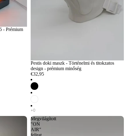
ió - Prémium
Pestis doki maszk - Történelmi és titokzatos
design - prémium minőség
€32,95
Megvilágított
"ON
AIR"
felirat