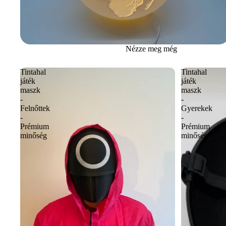
Nézze meg még
Tintahal
Tintahal
játék
játék
maszk
maszk
-
-
Felnőttek
Gyerekek
-
-
Prémium
Prémium
minőség
minőség