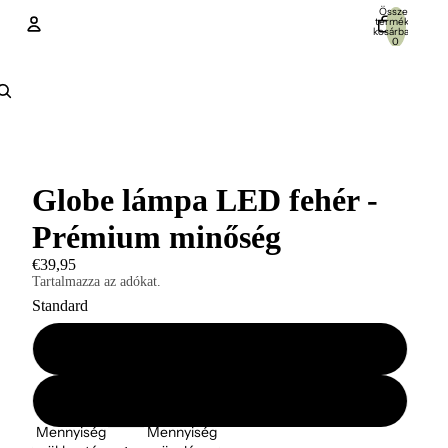
Összes
termék a
kosárban:
0
Fiók
További bejelentkezési lehetőségek
Rendelések
Profil
Globe lámpa LED fehér -
Prémium minőség
€39,95
Tartalmazza az adókat.
Standard
Állvánnyal
Állvány nélkül
Mennyiség
Mennyiség