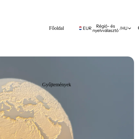
Régió- és
Főoldal
EUR
/
HU
nyelvválasztó
Gyűjtemények