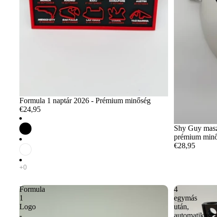
Formula 1 naptár 2026 - Prémium minőség
€24,95
Shy Guy maszk
prémium min
€28,95
Formula
4
1
egymás
Logo
után,
-
automatikus