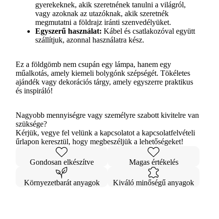
gyerekeknek, akik szeretnének tanulni a világról,
vagy azoknak az utazóknak, akik szeretnék
megmutatni a földrajz iránti szenvedélyüket.
Egyszerű használat:
Kábel és csatlakozóval együtt
szállítjuk, azonnal használatra kész.
Ez a földgömb nem csupán egy lámpa, hanem egy
műalkotás, amely kiemeli bolygónk szépségét. Tökéletes
ajándék vagy dekorációs tárgy, amely egyszerre praktikus
és inspiráló!
Nagyobb mennyiségre vagy személyre szabott kivitelre van
szüksége?
Kérjük, vegye fel velünk a kapcsolatot a kapcsolatfelvételi
űrlapon keresztül, hogy megbeszéljük a lehetőségeket!
Gondosan elkészítve
Magas értékelés
Környezetbarát anyagok
Kiváló minőségű anyagok