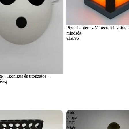
Pixel Lantern - Minecraft inspirác
minőség
€19,95
 - Ikonikus és titokzatos -
őség
Hold
lámpa
LED
fehér