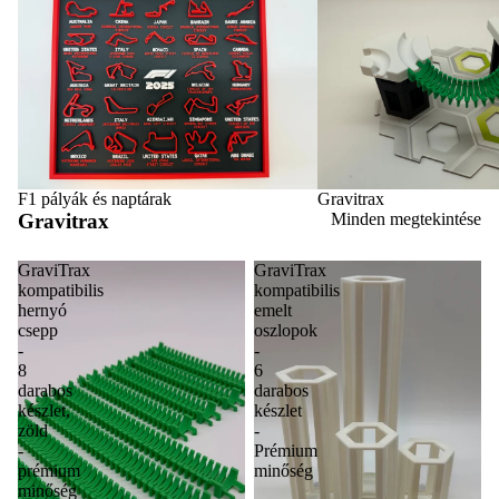
F1 pályák és naptárak
Gravitrax
Gravitrax
Minden megtekintése
GraviTrax
GraviTrax
kompatibilis
kompatibilis
hernyó
emelt
csepp
oszlopok
-
-
8
6
darabos
darabos
készlet,
készlet
zöld
-
-
Prémium
prémium
minőség
minőség