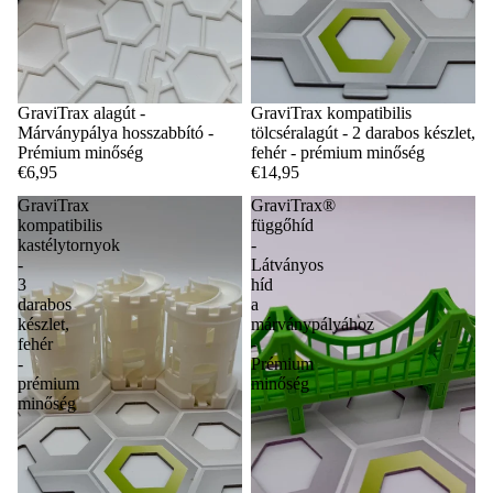
GraviTrax alagút -
GraviTrax kompatibilis
Márványpálya hosszabbító -
tölcséralagút - 2 darabos készlet,
Prémium minőség
fehér - prémium minőség
€6,95
€14,95
GraviTrax
GraviTrax®
kompatibilis
függőhíd
kastélytornyok
-
-
Látványos
3
híd
darabos
a
készlet,
márványpályához
fehér
-
-
Prémium
prémium
minőség
minőség