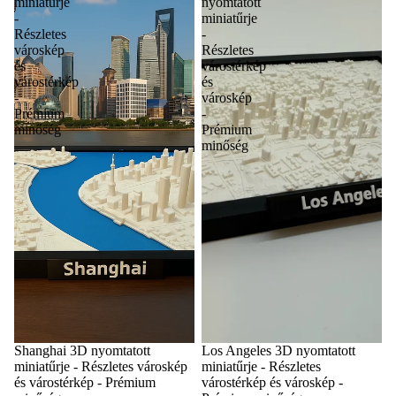
miniatűrje
nyomtatott
-
miniatűrje
Részletes
-
városkép
Részletes
és
várostérkép
várostérkép
és
-
városkép
Prémium
-
minőség
Prémium
minőség
Shanghai 3D nyomtatott
Los Angeles 3D nyomtatott
miniatűrje - Részletes városkép
miniatűrje - Részletes
és várostérkép - Prémium
várostérkép és városkép -