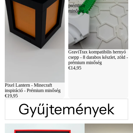
-
prémium
minőség
GraviTrax kompatibilis hernyó
csepp - 8 darabos készlet, zöld -
prémium minőség
€14,95
Pixel Lantern - Minecraft
inspiráció - Prémium minőség
€19,95
Gyűjtemények
F1 pályák és naptárak
Gravitrax