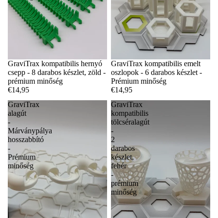
GraviTrax kompatibilis hernyó
GraviTrax kompatibilis emelt
csepp - 8 darabos készlet, zöld -
oszlopok - 6 darabos készlet -
prémium minőség
Prémium minőség
€14,95
€14,95
GraviTrax
GraviTrax
alagút
kompatibilis
-
tölcséralagút
Márványpálya
-
hosszabbító
2
-
darabos
Prémium
készlet,
minőség
fehér
-
prémium
minőség