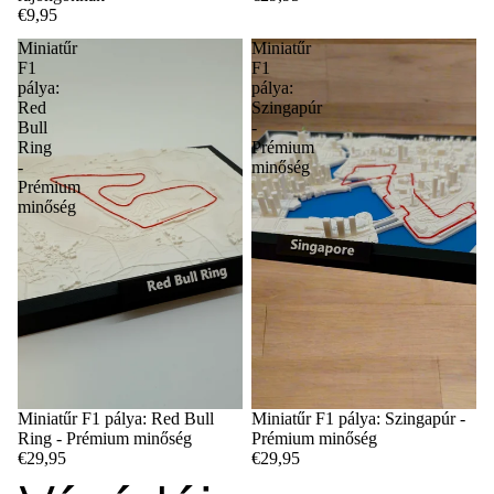
€9,95
Miniatűr
Miniatűr
F1
F1
pálya:
pálya:
Red
Szingapúr
Bull
-
Ring
Prémium
-
minőség
Prémium
minőség
Miniatűr F1 pálya: Red Bull
Miniatűr F1 pálya: Szingapúr -
Ring - Prémium minőség
Prémium minőség
€29,95
€29,95