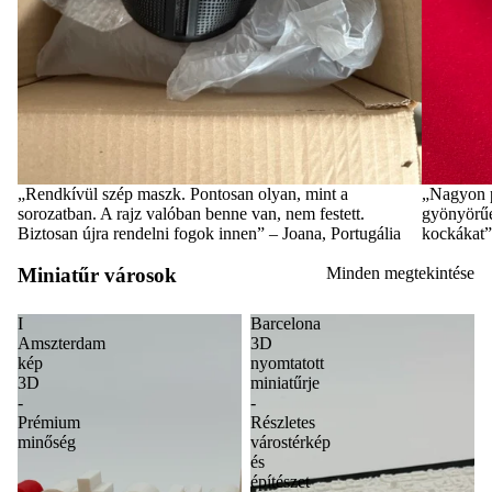
„Rendkívül szép maszk. Pontosan olyan, mint a
„Nagyon p
sorozatban. A rajz valóban benne van, nem festett.
gyönyörűe
Biztosan újra rendelni fogok innen” – Joana, Portugália
kockákat”
Miniatűr városok
Minden megtekintése
I
Barcelona
Amszterdam
3D
kép
nyomtatott
3D
miniatűrje
-
-
Prémium
Részletes
minőség
várostérkép
és
építészet