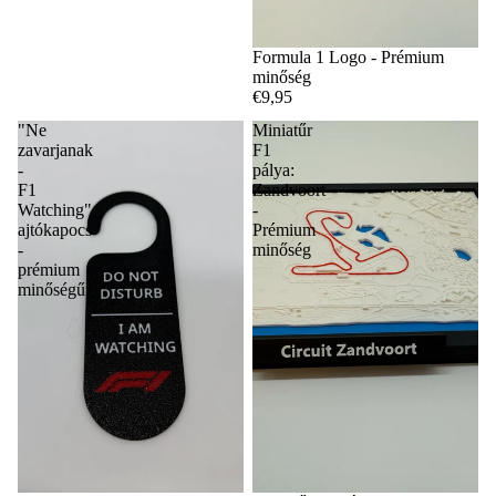
Formula 1 Logo - Prémium
minőség
€9,95
"Ne
Miniatűr
zavarjanak
F1
-
pálya:
F1
Zandvoort
Watching"
-
ajtókapocs
Prémium
-
minőség
prémium
minőségű