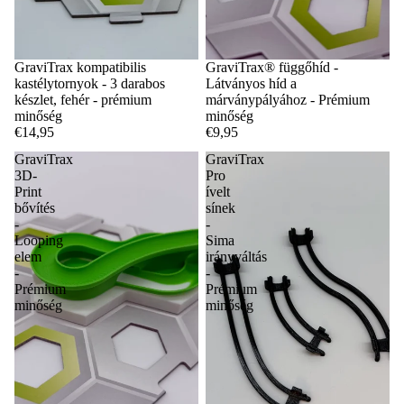
GraviTrax kompatibilis
GraviTrax® függőhíd -
kastélytornyok - 3 darabos
Látványos híd a
készlet, fehér - prémium
márványpályához - Prémium
minőség
minőség
€14,95
€9,95
GraviTrax
GraviTrax
3D-
Pro
Print
ívelt
bővítés
sínek
-
-
Looping
Sima
elem
irányváltás
-
-
Prémium
Prémium
minőség
minőség