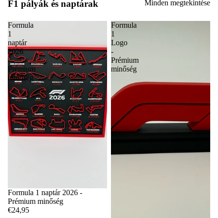
F1 pályák és naptárak
Minden megtekintése
Formula
Formula
1
1
naptár
Logo
2026
-
-
Prémium
Prémium
minőség
minőség
Formula 1 naptár 2026 -
Prémium minőség
€24,95