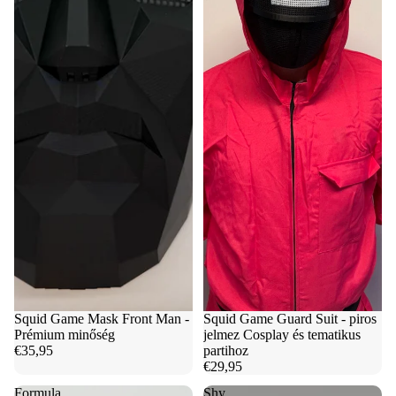
Squid Game Mask Front Man -
Squid Game Guard Suit - piros
Prémium minőség
jelmez Cosplay és tematikus
€35,95
partihoz
€29,95
Formula
Shy