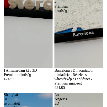
-
Prémium
minőség
I Amszterdam kép 3D -
Barcelona 3D nyomtatott
Prémium minőség
miniatűrje - Részletes
€24,95
várostérkép és építészet -
Prémium minőség
€24,95
Shanghai
Los
3D
Angeles
nyomtatott
3D