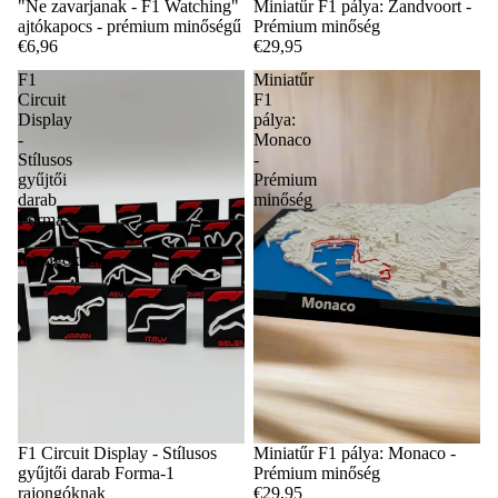
"Ne zavarjanak - F1 Watching"
Miniatűr F1 pálya: Zandvoort -
ajtókapocs - prémium minőségű
Prémium minőség
€6,96
€29,95
F1
Miniatűr
Circuit
F1
Display
pálya:
-
Monaco
Stílusos
-
gyűjtői
Prémium
darab
minőség
Forma-
1
rajongóknak
F1 Circuit Display - Stílusos
Miniatűr F1 pálya: Monaco -
gyűjtői darab Forma-1
Prémium minőség
rajongóknak
€29,95