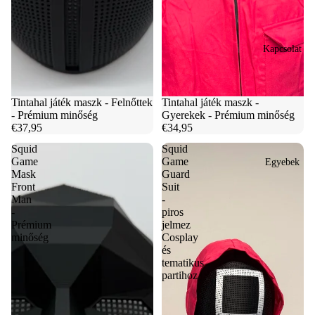
Kapcsolat
Tintahal játék maszk - Felnőttek
Tintahal játék maszk -
- Prémium minőség
Gyerekek - Prémium minőség
€37,95
€34,95
Squid
Squid
Game
Game
Egyebek
Mask
Guard
Front
Suit
Man
-
-
piros
Prémium
jelmez
minőség
Cosplay
és
tematikus
partihoz