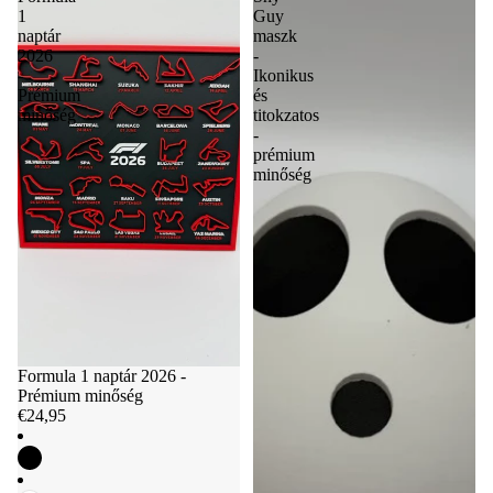
1
Guy
naptár
maszk
2026
-
-
Ikonikus
Prémium
és
minőség
titokzatos
-
prémium
minőség
Formula 1 naptár 2026 -
Prémium minőség
€24,95