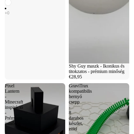
Shy Guy maszk - Ikonikus és
titokzatos - prémium minőség
€28,95
Pixel
GraviTrax
Lantern
kompatibilis
-
hernyó
Minecraft
csepp
inspiráció
-
-
8
Prémium
darabos
minőség
készlet,
zöld