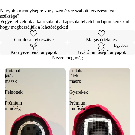
Nagyobb mennyiségre vagy személyre szabott tervezésre van
szüksége?
Vegye fel velünk a kapcsolatot a kapcsolatfelvételi űrlapon keresztül,
hogy megbeszéljük a lehetőségeket!
Gondosan elkészítve
Magas értékelés
Egyebek
Környezetbarát anyagok
Kiváló minőségű anyagok
Nézze meg még
Tintahal
Tintahal
játék
játék
maszk
maszk
-
-
Felnőttek
Gyerekek
-
-
Prémium
Prémium
minőség
minőség