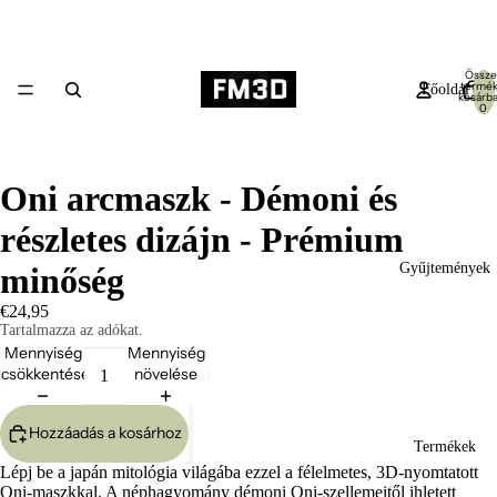
Össze
termék
Főoldal
kosárba
0
Oni arcmaszk - Démoni és
részletes dizájn - Prémium
Gyűjtemények
minőség
€24,95
Tartalmazza az adókat.
Mennyiség
Mennyiség
csökkentése
növelése
Hozzáadás a kosárhoz
Termékek
Lépj be a japán mitológia világába ezzel a félelmetes, 3D-nyomtatott
Oni-maszkkal. A néphagyomány démoni Oni-szellemeitől ihletett