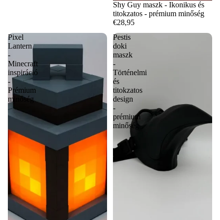
Shy Guy maszk - Ikonikus és
titokzatos - prémium minőség
€28,95
Pixel
Pestis
Lantern
doki
-
maszk
Minecraft
-
inspiráció
Történelmi
-
és
Prémium
titokzatos
minőség
design
-
prémium
minőség