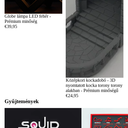
Globe lámpa LED fehér -
Prémium minőség
€39,95
Középkori kockadobó - 3D
nyomtatott kocka torony torony
alakban - Prémium minőségű
€24,95
Gyűjtemények
Tintahal játék
F1 pályák és naptárak