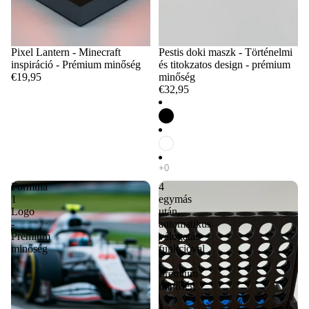
Pixel Lantern - Minecraft
Pestis doki maszk - Történelmi
inspiráció - Prémium minőség
és titokzatos design - prémium
€19,95
minőség
€32,95
Formula
4
1
egymás
Logo
után,
-
automatikus
Prémium
válogatás
minőség
funkcióval
-
Prémium
minőség