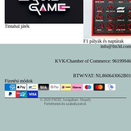
Tintahal játék
F1 pályák és naptárak
info@fm3d.com
KVK/Chamber of Commerce: 96199946
Adatvédelmi szabályzat
BTW/VAT: NL860643062B01
Visszatérítési szabályzat
Fizetési módok
Kapcsolattartási adatok
Szolgáltatási feltételek
© 2026
FM3D
, Szolgáltató: Shopify
Feltételek és szabályzatok