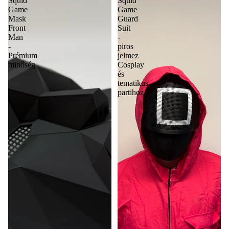
Squid
Squid
Game
Game
Mask
Guard
Front
Suit
Man
-
-
piros
Prémium
jelmez
minőség
Cosplay
és
tematikus
partihoz