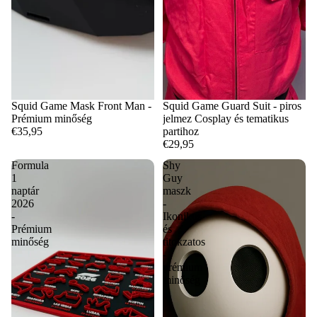
Squid Game Mask Front Man -
Squid Game Guard Suit - piros
Prémium minőség
jelmez Cosplay és tematikus
€35,95
partihoz
€29,95
Formula
Shy
1
Guy
naptár
maszk
2026
-
-
Ikonikus
Prémium
és
minőség
titokzatos
-
prémium
minőség