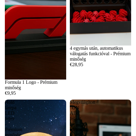
4 egymás után, automatikus
válogatás funkcióval - Prémium
minőség
€28,95
Formula 1 Logo - Prémium
minőség
€9,95
Hold
Megvilágított
lámpa
"ON
LED
AIR"
fehér
felirat
-
-
Prémium
Ideális
minőség
stúdió,