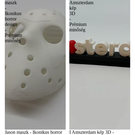
maszk
Amszterdam
-
kép
Ikonikus
3D
horror
-
design
Prémium
-
minőség
Prémium
minőség
Jason maszk - Ikonikus horror
I Amszterdam kép 3D -