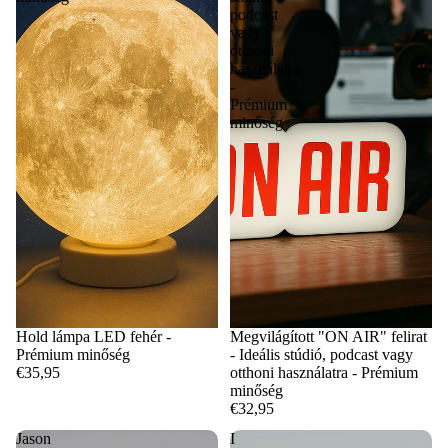
podcast
vagy
otthoni
használatra
-
Prémium
minőség
Hold lámpa LED fehér -
Megvilágított "ON AIR" felirat
Prémium minőség
- Ideális stúdió, podcast vagy
€35,95
otthoni használatra - Prémium
minőség
€32,95
Jason
I