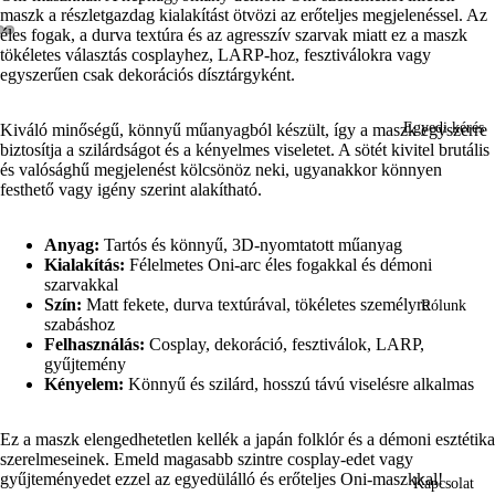
maszk a részletgazdag kialakítást ötvözi az erőteljes megjelenéssel. Az
éles fogak, a durva textúra és az agresszív szarvak miatt ez a maszk
tökéletes választás cosplayhez, LARP-hoz, fesztiválokra vagy
Kép
Kép
Kép
egyszerűen csak dekorációs dísztárgyként.
megnyitása
megnyitása
megnyitása
teljes
teljes
teljes
képernyőn
képernyőn
képernyőn
Egyedi kérés
Kiváló minőségű, könnyű műanyagból készült, így a maszk egyszerre
biztosítja a szilárdságot és a kényelmes viseletet. A sötét kivitel brutális
és valósághű megjelenést kölcsönöz neki, ugyanakkor könnyen
festhető vagy igény szerint alakítható.
Anyag:
Tartós és könnyű, 3D-nyomtatott műanyag
Kialakítás:
Félelmetes Oni-arc éles fogakkal és démoni
szarvakkal
Szín:
Matt fekete, durva textúrával, tökéletes személyre
Rólunk
szabáshoz
Felhasználás:
Cosplay, dekoráció, fesztiválok, LARP,
gyűjtemény
Kényelem:
Könnyű és szilárd, hosszú távú viselésre alkalmas
Ez a maszk elengedhetetlen kellék a japán folklór és a démoni esztétika
szerelmeseinek. Emeld magasabb szintre cosplay-edet vagy
gyűjteményedet ezzel az egyedülálló és erőteljes Oni-maszkkal!
Kapcsolat