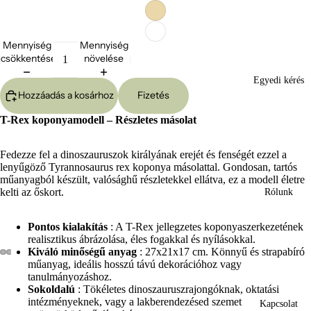
Mennyiség
Mennyiség
csökkentése
növelése
Egyedi kérés
Hozzáadás a kosárhoz
Fizetés
T-Rex koponyamodell – Részletes másolat
Fedezze fel a dinoszauruszok királyának erejét és fenségét ezzel a
lenyűgöző Tyrannosaurus rex koponya másolattal. Gondosan, tartós
műanyagból készült, valósághű részletekkel ellátva, ez a modell életre
kelti az őskort.
Rólunk
Pontos kialakítás
: A T-Rex jellegzetes koponyaszerkezetének
realisztikus ábrázolása, éles fogakkal és nyílásokkal.
Kiváló minőségű anyag
: 27x21x17 cm. Könnyű és strapabíró
műanyag, ideális hosszú távú dekorációhoz vagy
Kép
Kép
Kép
Kép
Kép
Kép
Kép
Kép
Kép
Kép
tanulmányozáshoz.
megnyitása
megnyitása
megnyitása
megnyitása
megnyitása
megnyitása
megnyitása
megnyitása
megnyitása
megnyitása
Sokoldalú
: Tökéletes dinoszauruszrajongóknak, oktatási
teljes
teljes
teljes
teljes
teljes
teljes
teljes
teljes
teljes
teljes
intézményeknek, vagy a lakberendezésed szemet
Kapcsolat