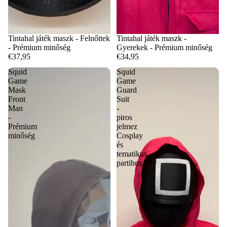
Tintahal játék maszk - Felnőttek
Tintahal játék maszk -
- Prémium minőség
Gyerekek - Prémium minőség
€37,95
€34,95
Squid
Squid
Game
Game
Mask
Guard
Front
Suit
Man
-
-
piros
Prémium
jelmez
minőség
Cosplay
és
tematikus
partihoz