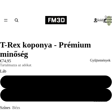
Össze
termék
Főoldal
kosárba
0
T-Rex koponya - Prémium
minőség
Gyűjtemények
€74,95
Tartalmazza az adókat.
Láb
Lábbal
Láb nélkül
Termékek
Színes
Bézs