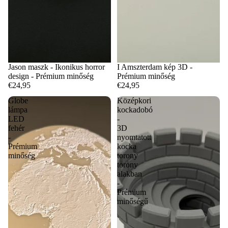
Jason maszk - Ikonikus horror
I Amszterdam kép 3D -
design - Prémium minőség
Prémium minőség
€24,95
€24,95
Globe
Középkori
lámpa
kockadobó
LED
-
fehér
3D
-
nyomtatott
Prémium
kocka
minőség
torony
torony
alakban
-
Prémium
minőségű