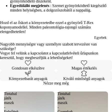
képernyőn
képernyőn
képernyőn
képernyőn
képernyőn
képernyőn
képernyőn
képernyőn
képernyőn
képernyőn
gyönyörködtető díszeként.
Egyedülálló megjelenés
: Szemet gyönyörködtető kiegészítő
minden helyiségben, a dolgozószobától a nappaliig.
Hozd el az őskort a környezetedbe ezzel a gyönyörű T-Rex
koponyamodellel. Minden paleontológia-rajongó számára
elengedhetetlen!
Egyebek
Nagyobb mennyiségre vagy személyre szabott tervezésre van
szüksége?
Vegye fel velünk a kapcsolatot a kapcsolatfelvételi űrlapunkon
keresztül, hogy megbeszéljük a lehetőségeket!
Gondosan elkészítve
Magas értékelés
Környezetbarát anyagok
Kiváló minőségű anyagok
Nézze meg még
Tintahal
Tintahal
játék
játék
maszk
maszk
-
-
Felnőttek
Gyerekek