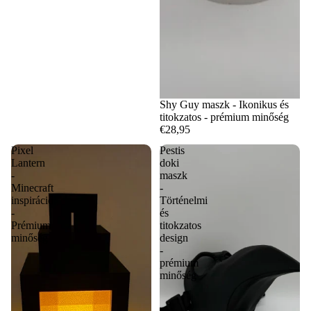
Shy Guy maszk - Ikonikus és
titokzatos - prémium minőség
€28,95
Pixel
Pestis
Lantern
doki
-
maszk
Minecraft
-
inspiráció
Történelmi
-
és
Prémium
titokzatos
minőség
design
-
prémium
minőség