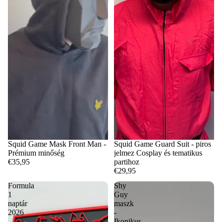
Squid Game Mask Front Man -
Squid Game Guard Suit - piros
Prémium minőség
jelmez Cosplay és tematikus
€35,95
partihoz
€29,95
Formula
Shy
1
Guy
naptár
maszk
2026
-
-
Ikonikus