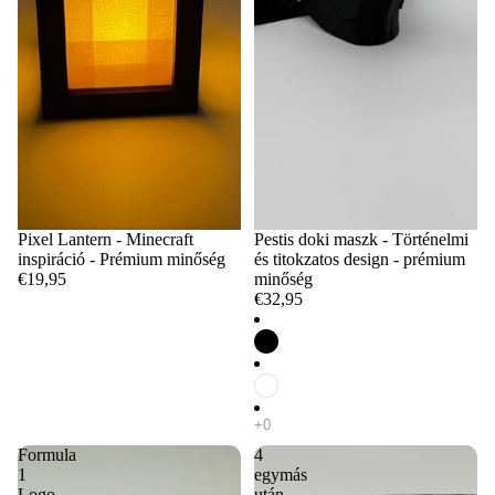
Pixel Lantern - Minecraft
Pestis doki maszk - Történelmi
inspiráció - Prémium minőség
és titokzatos design - prémium
€19,95
minőség
€32,95
Formula
4
1
egymás
Logo
után,