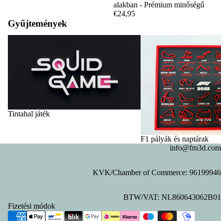
alakban - Prémium minőségű
€24,95
Gyűjtemények
Tintahal játék
F1 pályák és naptárak
Tintahal játék
F1 pályák és naptárak
info@fm3d.com
KVK/Chamber of Commerce: 96199946
Adatvédelmi szabályzat
BTW/VAT: NL860643062B01
Visszatérítési szabályzat
Fizetési módok
Kapcsolattartási adatok