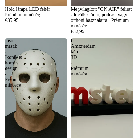
Hold lámpa LED fehér -
Megvilágított "ON AIR" felirat
Prémium minőség
- Ideális stúdió, podcast vagy
€35,95
otthoni használatra - Prémium
minőség
€32,95
Jason
I
maszk
Amszterdam
-
kép
Ikonikus
3D
horror
-
design
Prémium
-
minőség
Prémium
minőség