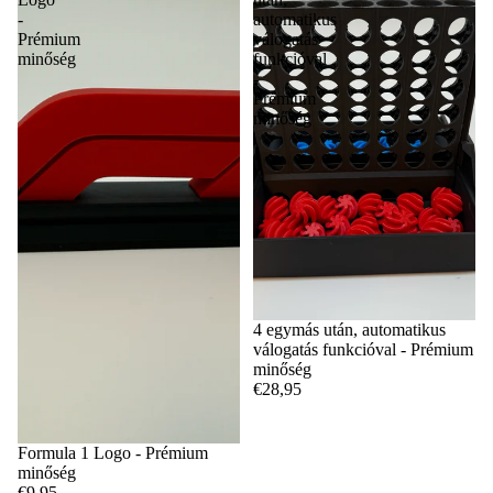
-
automatikus
Prémium
válogatás
minőség
funkcióval
-
Prémium
minőség
4 egymás után, automatikus
válogatás funkcióval - Prémium
minőség
€28,95
Formula 1 Logo - Prémium
minőség
€9,95