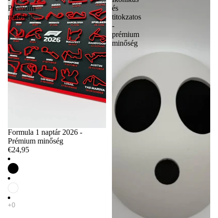
Prémium
és
minőség
titokzatos
-
prémium
minőség
Formula 1 naptár 2026 -
Prémium minőség
€24,95