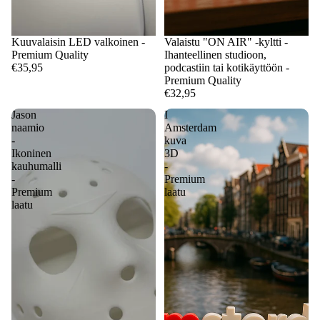
Kuuvalaisin LED valkoinen -
Valaistu "ON AIR" -kyltti -
Premium Quality
Ihanteellinen studioon,
€35,95
podcastiin tai kotikäyttöön -
Premium Quality
€32,95
Jason
I
naamio
Amsterdam
-
kuva
Ikoninen
3D
kauhumalli
-
-
Premium
Premium
laatu
laatu