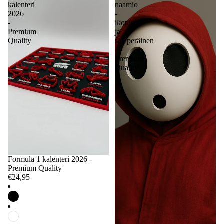
kalenteri
naamio
2026
-
-
ikoninen
Premium
ja
Quality
salaperäinen
-
Premium
Quality
Formula 1 kalenteri 2026 -
Premium Quality
€24,95