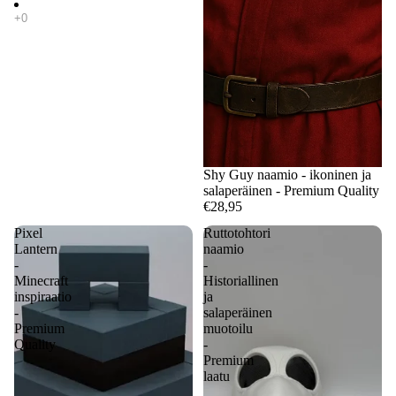
Shy Guy naamio - ikoninen ja
salaperäinen - Premium Quality
€28,95
Pixel
Ruttotohtori
Lantern
naamio
-
-
Minecraft
Historiallinen
inspiraatio
ja
-
salaperäinen
Premium
muotoilu
Quality
-
Premium
laatu