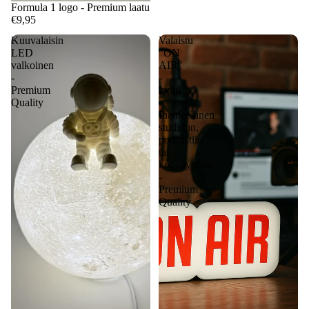
Formula 1 logo - Premium laatu
€9,95
Kuuvalaisin
Valaistu
LED
"ON
valkoinen
AIR"
-
-
Premium
kyltti
Quality
-
Ihanteellinen
studioon,
podcastiin
tai
kotikäyttöön
-
Premium
Quality