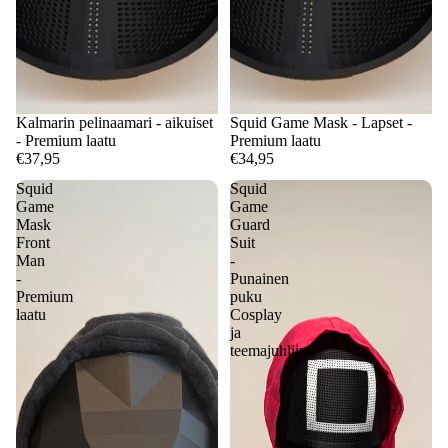
Kalmarin pelinaamari - aikuiset
Squid Game Mask - Lapset -
- Premium laatu
Premium laatu
€37,95
€34,95
Squid
Squid
Game
Game
Mask
Guard
Front
Suit
Man
-
-
Punainen
Premium
puku
laatu
Cosplay
ja
teemajuhliin