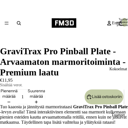
Tuottei
ostoskor
Etusivu
yhteensä
GraviTrax Pro Pinball Plate -
Arvaamaton marmoritoiminta -
Kokoelmat
Premium laatu
€11,95
Sisältää verot.
Pienennä
Suurenna
määrää
määrää
Lisää ostoskoriin
Tuo kaaosta ja jännitystä marmorirataasi
GraviTrax Pro Pinball Plate
-levyn avulla! Tämä interaktiivinen elementti saa marmorit kulkemaan
Tuotteet
pienien esteiden kautta arvaamattomalla reitillä, ennen kuin ne jatkavat
matkaansa. Täydellinen tapa lisätä vaihtelua ja yllätyksiä rataasi!