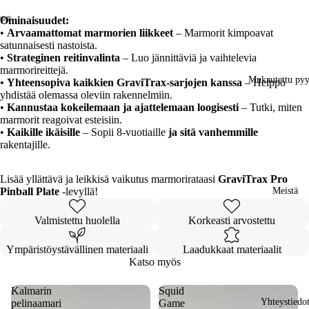
Ominaisuudet:
sta
sta
•
Arvaamattomat marmorien liikkeet
– Marmorit kimpoavat
deo
deo
Avaa
Avaa
Avaa
Avaa
Avaa
Avaa
Avaa
Avaa
satunnaisesti nastoista.
kuva
kuva
kuva
kuva
kuva
kuva
kuva
kuva
•
Strateginen reitinvalinta
– Luo jännittäviä ja vaihtelevia
koko
koko
koko
koko
koko
koko
koko
koko
marmorireittejä.
näytön
näytön
näytön
näytön
näytön
näytön
näytön
näytön
Mukautettu py
•
Yhteensopiva kaikkien GraviTrax-sarjojen kanssa
– Helppo
tilassa
tilassa
tilassa
tilassa
tilassa
tilassa
tilassa
tilassa
yhdistää olemassa oleviin rakennelmiin.
•
Kannustaa kokeilemaan ja ajattelemaan loogisesti
– Tutki, miten
marmorit reagoivat esteisiin.
•
Kaikille ikäisille
– Sopii 8-vuotiaille
ja sitä vanhemmille
rakentajille.
Lisää yllättävä ja leikkisä vaikutus marmorirataasi
GraviTrax Pro
Pinball Plate
-levyllä!
Meistä
Valmistettu huolella
Korkeasti arvostettu
Ympäristöystävällinen materiaali
Laadukkaat materiaalit
Katso myös
Kalmarin
Squid
Yhteystiedo
pelinaamari
Game