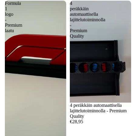
Formula
4
1
peräkkäin
logo
automaattisella
-
lajittelutoiminnolla
Premium
-
laatu
Premium
Quality
4 peräkkäin automaattisella
lajittelutoiminnolla - Premium
Quality
€28,95