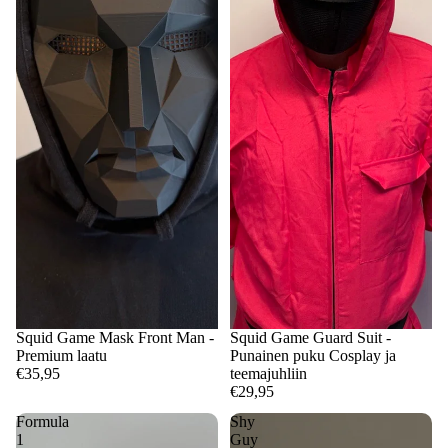
Squid Game Mask Front Man -
Squid Game Guard Suit -
Premium laatu
Punainen puku Cosplay ja
€35,95
teemajuhliin
€29,95
Formula
Shy
1
Guy