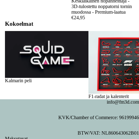
Keskiaikainen nopanheittäjä -
3D-tulostettu noppatorni tornin
muodossa - Premium-laatua
€24,95
Kokoelmat
Kalmarin peli
F1-radat ja kalenterit
Kalmarin peli
F1-radat ja kalenterit
info@fm3d.com
KVK/Chamber of Commerce: 96199946
Tietosuojakäytäntö
BTW/VAT: NL860643062B01
Palautuskäytäntö
Maksutavat