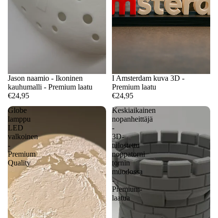
Jason naamio - Ikoninen
I Amsterdam kuva 3D -
kauhumalli - Premium laatu
Premium laatu
€24,95
€24,95
Globe
Keskiaikainen
lamppu
nopanheittäjä
LED
-
valkoinen
3D-
-
tulostettu
Premium
noppatorni
Quality
tornin
muodossa
-
Premium-
laatua