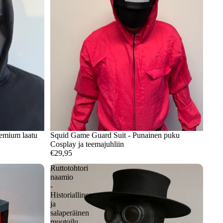
emium laatu
Squid Game Guard Suit - Punainen puku
Cosplay ja teemajuhliin
€29,95
Ruttotohtori
naamio
-
Historiallinen
ja
salaperäinen
muotoilu