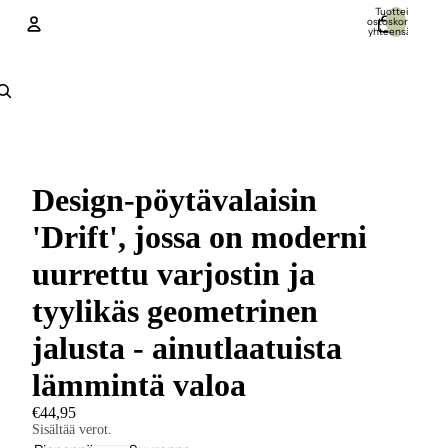
Tuotteita
ostoskorissa
yhteensä: 0
Tili
Muut kirjautumisvaihtoehdot
Tilaukset
Profiili
Design-pöytävalaisin
'Drift', jossa on moderni
uurrettu varjostin ja
tyylikäs geometrinen
jalusta - ainutlaatuista
lämmintä valoa
€44,95
Sisältää verot.