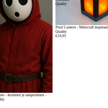
Quality
Pixel Lantern - Minecraft inspiraa
Quality
€19,95
o - ikoninen ja salaperäinen -
ity