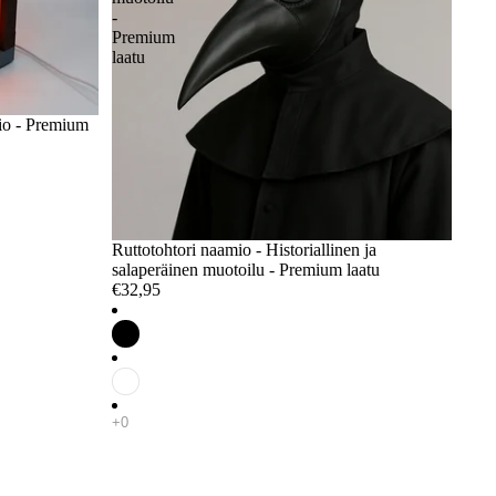
-
Premium
laatu
tio - Premium
Ruttotohtori naamio - Historiallinen ja
salaperäinen muotoilu - Premium laatu
€32,95