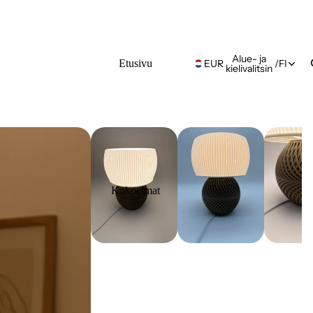
Alue- ja
Etusivu
EUR
/
FI
kielivalitsin
Kokoelmat