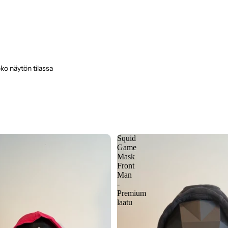
ko näytön tilassa
Squid
Game
Mask
Front
Man
-
Premium
laatu