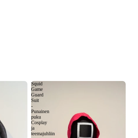
Squid
Game
Guard
Suit
-
Punainen
puku
Cosplay
ja
teemajuhliin