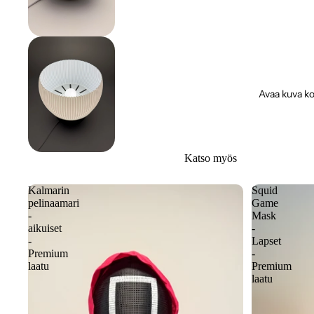
Avaa kuva ko
Katso myös
Kalmarin
Squid
pelinaamari
Game
-
Mask
aikuiset
-
-
Lapset
Premium
-
laatu
Premium
laatu