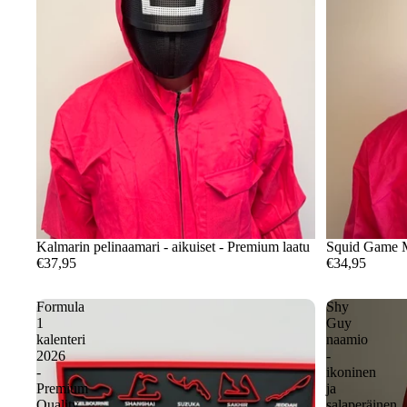
Kalmarin pelinaamari - aikuiset - Premium laatu
Squid Game M
€37,95
€34,95
Formula
Shy
1
Guy
kalenteri
naamio
2026
-
-
ikoninen
Premium
ja
Quality
salaperäinen