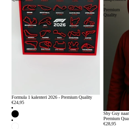
-
Premium
Quality
Formula 1 kalenteri 2026 - Premium Quality
€24,95
Shy Guy naami
Premium Qual
€28,95