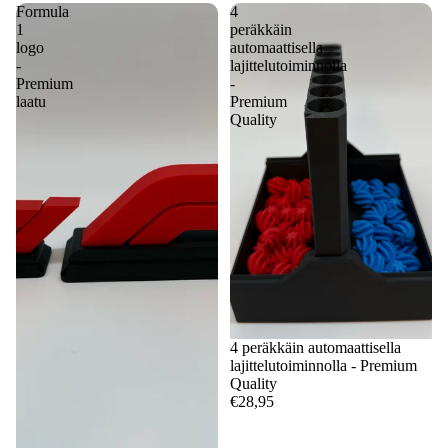
Formula
4
1
peräkkäin
logo
automaattisella
-
lajittelutoiminnolla
Premium
-
laatu
Premium
Quality
4 peräkkäin automaattisella
lajittelutoiminnolla - Premium
Quality
€28,95