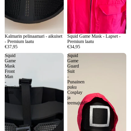
Kalmarin pelinaamari - aikuiset
Squid Game Mask - Lapset -
- Premium laatu
Premium laatu
€37,95
€34,95
Squid
Squid
Game
Game
Mask
Guard
Front
Suit
Man
-
-
Punainen
Premium
puku
laatu
Cosplay
ja
teemajuhliin