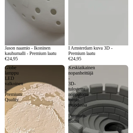
Jason naamio - Ikoninen
I Amsterdam kuva 3D -
kauhumalli - Premium laatu
Premium laatu
€24,95
€24,95
Globe
Keskiaikainen
lamppu
nopanheittäjä
LED
-
valkoinen
3D-
-
tulostettu
Premium
noppatorni
Quality
tornin
muodossa
-
Premium-
laatua