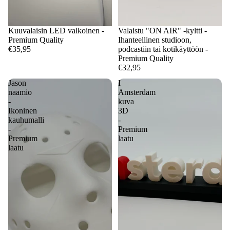
Kuuvalaisin LED valkoinen -
Valaistu "ON AIR" -kyltti -
Premium Quality
Ihanteellinen studioon,
€35,95
podcastiin tai kotikäyttöön -
Premium Quality
€32,95
Jason
I
naamio
Amsterdam
-
kuva
Ikoninen
3D
kauhumalli
-
-
Premium
Premium
laatu
laatu