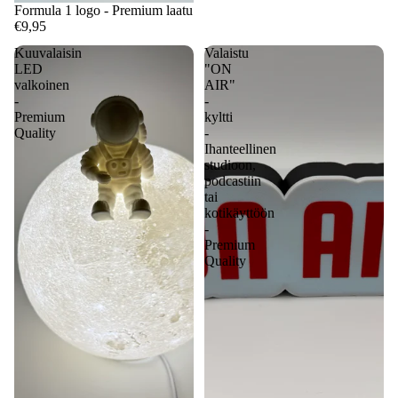
Formula 1 logo - Premium laatu
€9,95
Kuuvalaisin
Valaistu
LED
"ON
valkoinen
AIR"
-
-
Premium
kyltti
Quality
-
Ihanteellinen
studioon,
podcastiin
tai
kotikäyttöön
-
Premium
Quality