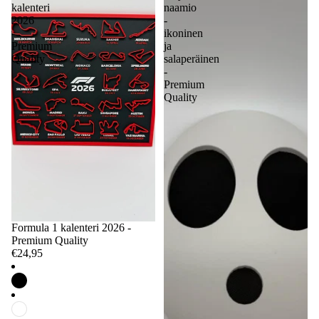
kalenteri
naamio
2026
-
-
ikoninen
Premium
ja
Quality
salaperäinen
-
Premium
Quality
Formula 1 kalenteri 2026 -
Premium Quality
€24,95