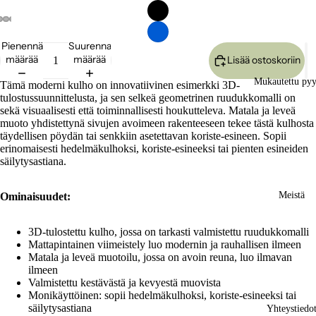
Avaa
Avaa
Avaa
Avaa
Avaa
Avaa
Avaa
Avaa
Avaa
Pienennä
Suurenna
kuva
kuva
kuva
kuva
kuva
kuva
kuva
kuva
kuva
määrää
määrää
Lisää ostoskoriin
koko
koko
koko
koko
koko
koko
koko
koko
koko
näytön
näytön
näytön
näytön
näytön
näytön
näytön
näytön
näytön
Mukautettu py
Tämä moderni kulho on innovatiivinen esimerkki 3D-
tilassa
tilassa
tilassa
tilassa
tilassa
tilassa
tilassa
tilassa
tilassa
tulostussuunnittelusta, ja sen selkeä geometrinen ruudukkomalli on
sekä visuaalisesti että toiminnallisesti houkutteleva. Matala ja leveä
muoto yhdistettynä sivujen avoimeen rakenteeseen tekee tästä kulhosta
täydellisen pöydän tai senkkiin asetettavan koriste-esineen. Sopii
erinomaisesti hedelmäkulhoksi, koriste-esineeksi tai pienten esineiden
säilytysastiana.
Meistä
Ominaisuudet:
3D-tulostettu kulho, jossa on tarkasti valmistettu ruudukkomalli
Mattapintainen viimeistely luo modernin ja rauhallisen ilmeen
Matala ja leveä muotoilu, jossa on avoin reuna, luo ilmavan
ilmeen
Valmistettu kestävästä ja kevyestä muovista
Monikäyttöinen: sopii hedelmäkulhoksi, koriste-esineeksi tai
säilytysastiana
Yhteystiedo