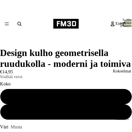
Tuottei
ostoskor
Etusivu
yhteensä
Design kulho geometrisella
ruudukolla - moderni ja toimiva
Kokoelmat
€14,95
Sisältää verot.
Koko
Pieni
Suuri
Tuotteet
Väri
Musta