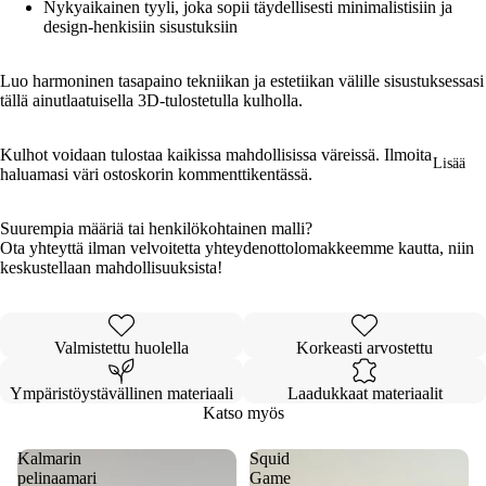
Nykyaikainen tyyli, joka sopii täydellisesti minimalistisiin ja
design-henkisiin sisustuksiin
Luo harmoninen tasapaino tekniikan ja estetiikan välille sisustuksessasi
tällä ainutlaatuisella 3D-tulostetulla kulholla.
Kulhot voidaan tulostaa kaikissa mahdollisissa väreissä. Ilmoita
Lisää
haluamasi väri ostoskorin kommenttikentässä.
Suurempia määriä tai henkilökohtainen malli?
Ota yhteyttä ilman velvoitetta yhteydenottolomakkeemme kautta, niin
keskustellaan mahdollisuuksista!
Valmistettu huolella
Korkeasti arvostettu
Ympäristöystävällinen materiaali
Laadukkaat materiaalit
Katso myös
Kalmarin
Squid
pelinaamari
Game