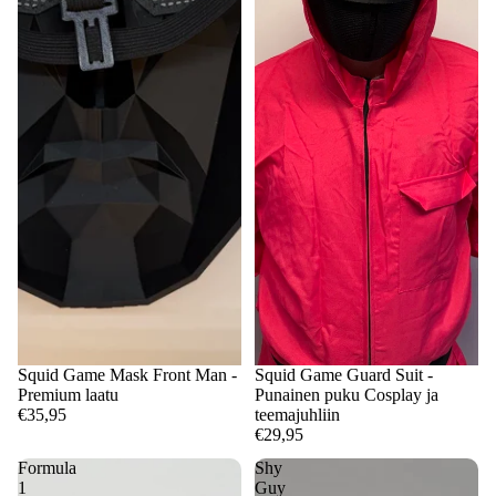
Squid Game Mask Front Man -
Squid Game Guard Suit -
Premium laatu
Punainen puku Cosplay ja
€35,95
teemajuhliin
€29,95
Formula
Shy
1
Guy