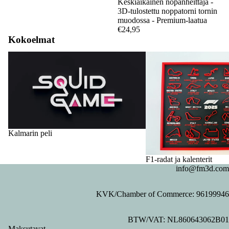
Keskiaikainen nopanheittäjä -
3D-tulostettu noppatorni tornin
muodossa - Premium-laatua
€24,95
Kokoelmat
Kalmarin peli
F1-radat ja kalenterit
Kalmarin peli
F1-radat ja kalenterit
info@fm3d.com
KVK/Chamber of Commerce: 96199946
Tietosuojakäytäntö
BTW/VAT: NL860643062B01
Palautuskäytäntö
Maksutavat