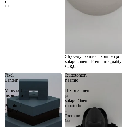
Shy Guy naamio - ikoninen ja
salaperäinen - Premium Quality
€28,95
Pixel
Ruttotohtori
Lantern
naamio
-
-
Minecraft
Historiallinen
inspiraatio
ja
-
salaperäinen
Premium
muotoilu
Quality
-
Premium
laatu