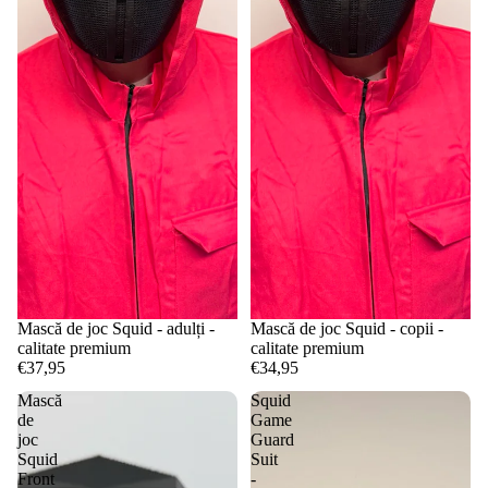
Mască de joc Squid - adulți -
Mască de joc Squid - copii -
calitate premium
calitate premium
€37,95
€34,95
Mască
Squid
de
Game
joc
Guard
Squid
Suit
Front
-