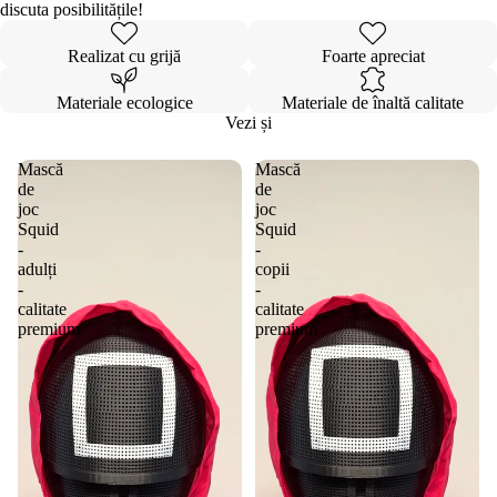
discuta posibilitățile!
Realizat cu grijă
Foarte apreciat
Materiale ecologice
Materiale de înaltă calitate
Vezi și
Mască
Mască
de
de
joc
joc
Squid
Squid
-
-
adulți
copii
-
-
calitate
calitate
premium
premium