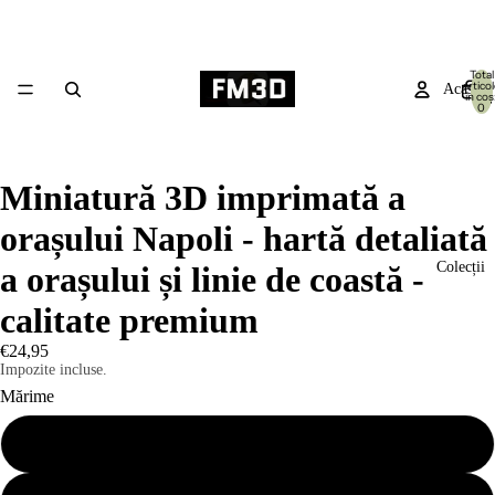
Total
artico
Acasă
în coș
0
Miniatură 3D imprimată a
orașului Napoli - hartă detaliată
Colecții
a orașului și linie de coastă -
calitate premium
€24,95
Impozite incluse.
Mărime
Mic 19x14cm
Produse