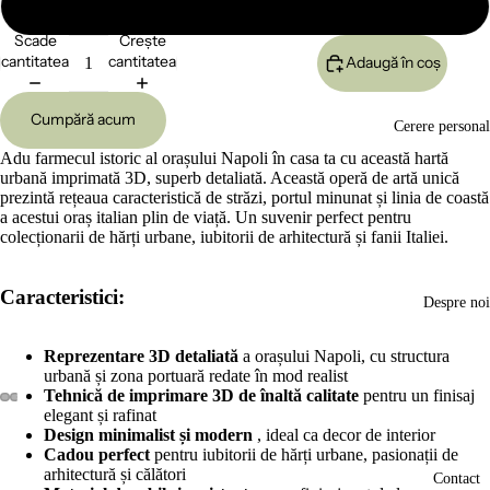
Mare 24x17cm
Scade
Crește
cantitatea
cantitatea
Adaugă în coș
Cumpără acum
Cerere personal
Adu farmecul istoric al orașului Napoli în casa ta cu această hartă
urbană imprimată 3D, superb detaliată. Această operă de artă unică
prezintă rețeaua caracteristică de străzi, portul minunat și linia de coastă
a acestui oraș italian plin de viață. Un suvenir perfect pentru
colecționarii de hărți urbane, iubitorii de arhitectură și fanii Italiei.
Caracteristici:
Despre noi
Reprezentare 3D detaliată
a orașului Napoli, cu structura
urbană și zona portuară redate în mod realist
Tehnică de imprimare 3D de înaltă calitate
pentru un finisaj
elegant și rafinat
Deschide
Deschide
Deschide
Deschide
Design minimalist și modern
, ideal ca decor de interior
imaginea
imaginea
imaginea
imaginea
Cadou perfect
pentru iubitorii de hărți urbane, pasionații de
în
în
în
în
arhitectură și călători
Contact