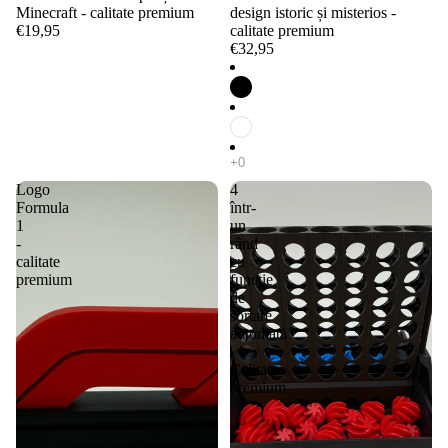
Minecraft - calitate premium
design istoric și misterios -
€19,95
calitate premium
€32,95
Logo
4
Formula
într-
1
un
-
rând
calitate
cu
premium
funcție
de
sortare
automată
-
Calitate
premium