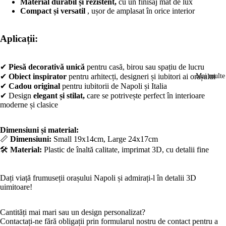
modul
modul
modul
modul
Material durabil și rezistent,
cu un finisaj mat de lux
ecran
ecran
ecran
ecran
Compact și versatil
, ușor de amplasat în orice interior
complet
complet
complet
complet
Aplicații:
✔
Piesă decorativă unică
pentru casă, birou sau spațiu de lucru
✔
Obiect inspirator
pentru arhitecți, designeri și iubitori ai orașului
Mai multe
✔
Cadou original
pentru iubitorii de Napoli și Italia
✔ Design
elegant și stilat,
care se potrivește perfect în interioare
moderne și clasice
Dimensiuni și material:
📏
Dimensiuni:
Small 19x14cm, Large 24x17cm
🛠️
Material:
Plastic de înaltă calitate, imprimat 3D, cu detalii fine
Dați viață frumuseții orașului Napoli și admirați-l în detalii 3D
uimitoare!
Cantități mai mari sau un design personalizat?
Contactați-ne fără obligații prin formularul nostru de contact pentru a