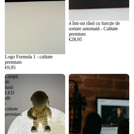
4 într-un rând cu funcție de
sortare automată - Calitate
premium
€28,95
Logo Formula 1 - calitate
premium
€9,95
Lampă
Semn
de
luminos
lună
"ON
LED
AIR"
alb
-
-
Ideal
calitate
pentru
premium
studio,
podcast
sau
uz