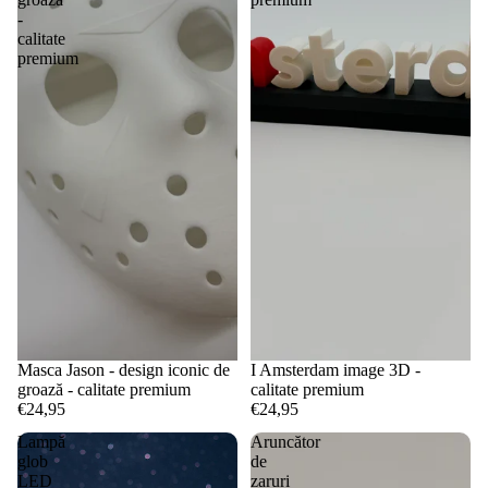
-
calitate
premium
Masca Jason - design iconic de
I Amsterdam image 3D -
groază - calitate premium
calitate premium
€24,95
€24,95
Lampă
Aruncător
glob
de
LED
zaruri