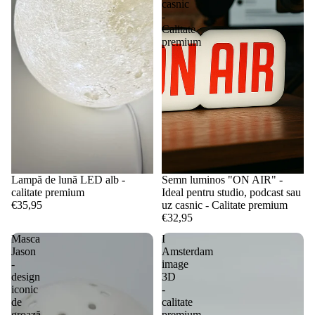
casnic
-
Calitate
premium
Lampă de lună LED alb -
Semn luminos "ON AIR" -
calitate premium
Ideal pentru studio, podcast sau
€35,95
uz casnic - Calitate premium
€32,95
Masca
I
Jason
Amsterdam
-
image
design
3D
iconic
-
de
calitate
groază
premium