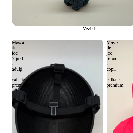
Vezi și
Mască
Mască
de
de
joc
joc
Squid
Squid
-
-
adulți
copii
-
-
calitate
calitate
premium
premium