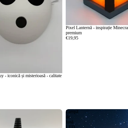
Pixel Lanternă - inspirație Minecraf
premium
€19,95
- iconică și misterioasă - calitate
Lampă
de
lună
LED