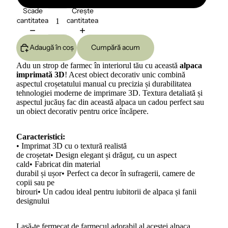
Scade
Crește
cantitatea
cantitatea
Adaugă în coș
Cumpără acum
Adu un strop de farmec în interiorul tău cu această
alpaca
imprimată 3D
! Acest obiect decorativ unic combină
aspectul croșetatului manual cu precizia și durabilitatea
tehnologiei moderne de imprimare 3D. Textura detaliată și
aspectul jucăuș fac din această alpaca un cadou perfect sau
un obiect decorativ pentru orice încăpere.
Caracteristici:
• Imprimat 3D cu o textură realistă
de croșetat• Design elegant și drăguț, cu un aspect
cald• Fabricat din material
durabil și ușor• Perfect ca decor în sufragerii, camere de
copii sau pe
birouri• Un cadou ideal pentru iubitorii de alpaca și fanii
designului
Lasă-te fermecat de farmecul adorabil al acestei alpaca