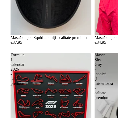
Mască de joc Squid - adulți - calitate premium
Mască de joc S
€37,95
€34,95
Formula
Masca
1
Shy
calendar
Guy
2026
-
-
iconică
calitate
și
premium
misterioasă
-
calitate
premium