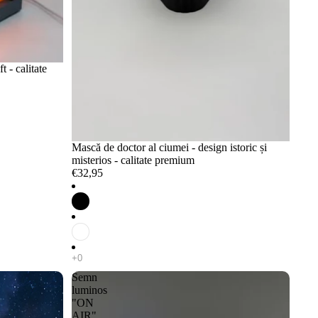
t - calitate
Mască de doctor al ciumei - design istoric și
misterios - calitate premium
€32,95
Semn
luminos
"ON
AIR"