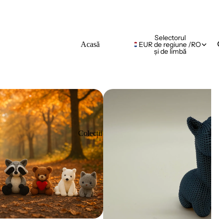
Selectorul
Acasă
EUR
de regiune
/
RO
și de limbă
Colecții