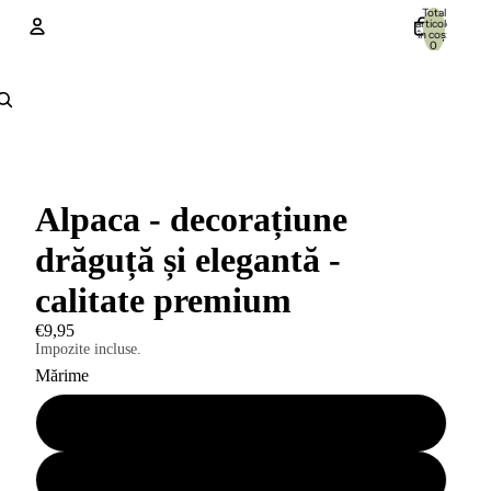
Total
articole
în coș:
0
Cont
Alte opțiuni de conectare
Comenzi
Profil
Alpaca - decorațiune
drăguță și elegantă -
calitate premium
€9,95
Impozite incluse.
Mărime
Mic 6cm
Mare 12cm