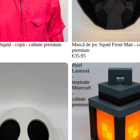
quid - copii - calitate premium
Mască de joc Squid Front Man - ca
premium
€35,95
Pixel
Lanternă
-
inspirație
Minecraft
-
calitate
premium