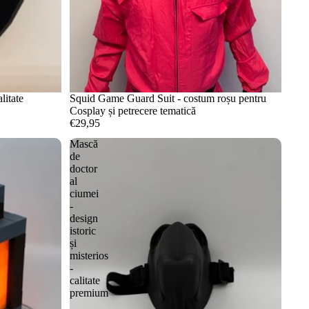
litate
Squid Game Guard Suit - costum roșu pentru
Cosplay și petrecere tematică
€29,95
Mască
de
doctor
al
ciumei
-
design
istoric
și
misterios
-
calitate
premium