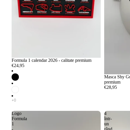
Formula 1 calendar 2026 - calitate premium
€24,95
Masca Shy Guy 
premium
€28,95
Logo
4
Formula
într-
1
un
-
rând