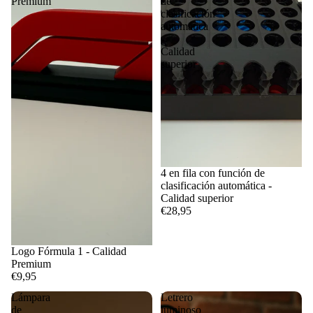
Premium
de
clasificación
automática
-
Calidad
superior
4 en fila con función de
clasificación automática -
Calidad superior
€28,95
Logo Fórmula 1 - Calidad
Premium
€9,95
Lámpara
Letrero
de
luminoso