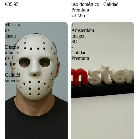
€35,95
uso doméstico - Calidad
Premium
€32,95
Máscara
I
de
Amsterdam
Jason
imagen
-
3D
Diseño
-
icónico
Calidad
de
Premium
terror
-
Calidad
superior