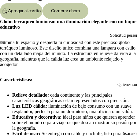
Agregar al carrito
Comprar ahora
Globo terráqueo luminoso: una iluminación elegante con un toque
educativo
Solicitud perso
Ilumina tu espacio y despierta tu curiosidad con este precioso globo
terráqueo luminoso. Este diseño único combina una lámpara con estilo
Abrir
Abrir
Abrir
Abrir
con un detallado mapa del mundo. La estructura en relieve da vida a la
imagen
imagen
imagen
imagen
geografía, mientras que la cálida luz crea un ambiente relajado y
a
a
a
a
acogedor.
pantalla
pantalla
pantalla
pantalla
completa
completa
completa
completa
Características:
Quiénes s
Relieve detallado:
cada continente y las principales
características geográficas están representados con precisión.
Luz LED cálida:
iluminación de bajo consumo con un suave
resplandor, perfecta para un dormitorio, una oficina o un salón.
Educativa y decorativa:
ideal para niños que quieren aprender
sobre el mundo o para viajeros que desean mostrar su pasión por
la geografía.
Fácil de usar:
Se entrega con cable y enchufe, listo para usar.
Contact