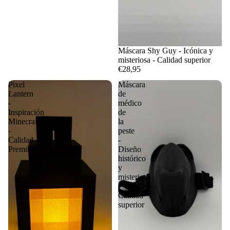
Máscara Shy Guy - Icónica y
misteriosa - Calidad superior
€28,95
Pixel
Máscara
Lantern
de
-
médico
Inspiración
de
Minecraft
la
-
peste
Calidad
-
Premium
Diseño
histórico
y
misterioso
-
Calidad
superior