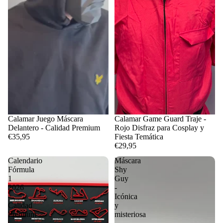
Calamar Juego Máscara
Calamar Game Guard Traje -
Delantero - Calidad Premium
Rojo Disfraz para Cosplay y
€35,95
Fiesta Temática
€29,95
Calendario
Máscara
Fórmula
Shy
1
Guy
2026
-
-
Icónica
Calidad
y
Premium
misteriosa