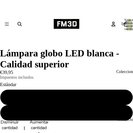
Total 
artícul
Inicio
en el
carrito
0
Lámpara globo LED blanca -
Calidad superior
Coleccion
€39,95
Impuestos incluidos.
Estándar
Con soporte
Sin soporte
Producto
Disminuir
Aumentar
cantidad
cantidad