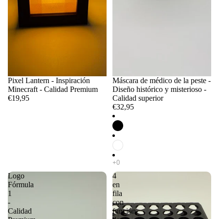
Pixel Lantern - Inspiración
Máscara de médico de la peste -
Minecraft - Calidad Premium
Diseño histórico y misterioso -
€19,95
Calidad superior
€32,95
Logo
4
Fórmula
en
1
fila
-
con
Calidad
función