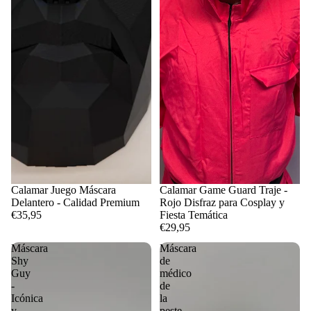
Calamar Juego Máscara
Calamar Game Guard Traje -
Delantero - Calidad Premium
Rojo Disfraz para Cosplay y
€35,95
Fiesta Temática
€29,95
Máscara
Máscara
Shy
de
Guy
médico
-
de
Icónica
la
y
peste