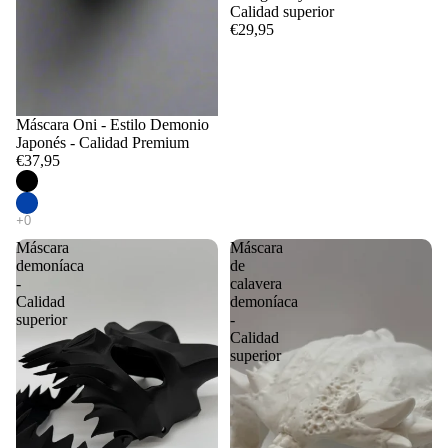
Calidad superior
€29,95
Máscara Oni - Estilo Demonio
Japonés - Calidad Premium
€37,95
Máscara
Máscara
demoníaca
de
-
calavera
Calidad
demoníaca
superior
-
Calidad
superior