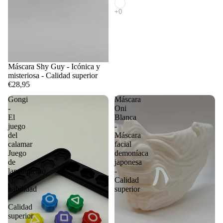
Máscara Shy Guy - Icónica y
misteriosa - Calidad superior
€28,95
Gongi
Máscara
-
Oni
El
Blanca
juego
-
del
Máscara
calamar
facial
Juego
demoníaca
de
japonesa
lanzamiento
-
y
Calidad
habilidad
superior
-
Calidad
superior