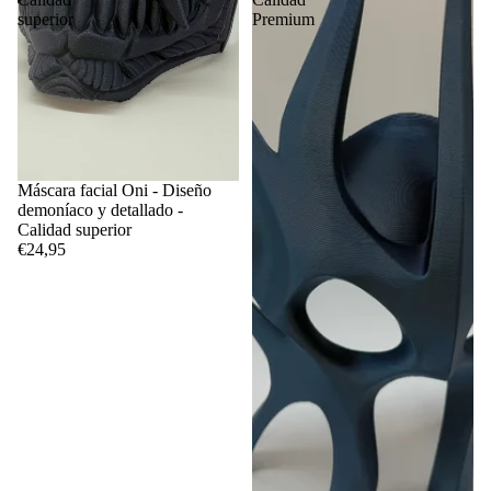
superior
Premium
Máscara facial Oni - Diseño
demoníaco y detallado -
Calidad superior
€24,95