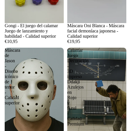
Gongi - El juego del calamar
Máscara Oni Blanca - Máscara
Juego de lanzamiento y
facial demoníaca japonesa -
habilidad - Calidad superior
Calidad superior
€10,95
€19,95
Máscara
Calamar
de
Juego
Jason
Decoración
-
-
Diseño
3D
icónico
impreso
de
Ddakji
terror
Azulejos
-
en
Calidad
Rojo
superior
y
Azul
-
Calidad
Premium