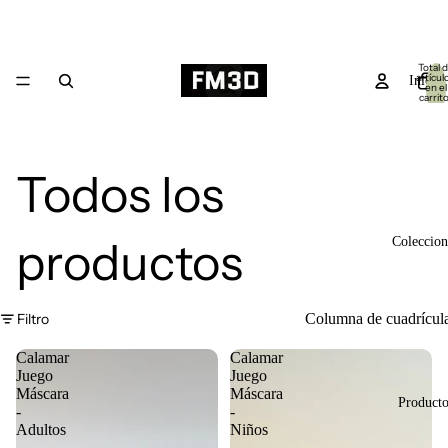
Total 
artícul
Inicio
en el
carrito
0
Todos los
productos
Coleccion
Filtro
Columna de cuadrícul
Calamar
Calamar
Juego
Juego
Máscara
Máscara
Producto
-
-
Adultos
Niños
-
-