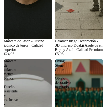
Máscara de Jason - Diseño
Calamar Juego Decoración -
icónico de terror - Calidad
3D impreso Ddakji Azulejos en
superior
Rojo y Azul - Calidad Premium
€24,95
€5,95
Máscara
Flying
de
Stone
calavera
Game
táctica
-
blanca
Objeto
-
decorativo
Diseño
inspirado
resistente
en
y
el
exclusivo
juego
-
del