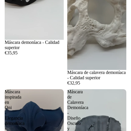
Máscara demoníaca - Calidad
superior
€35,95
Máscara de calavera demoníaca
- Calidad superior
€32,95
Máscara
Máscara
inspirada
de
en
Calavera
Oni
Demoníaca
-
-
Elegancia
Diseño
demoníaca
Oscuro
-
y