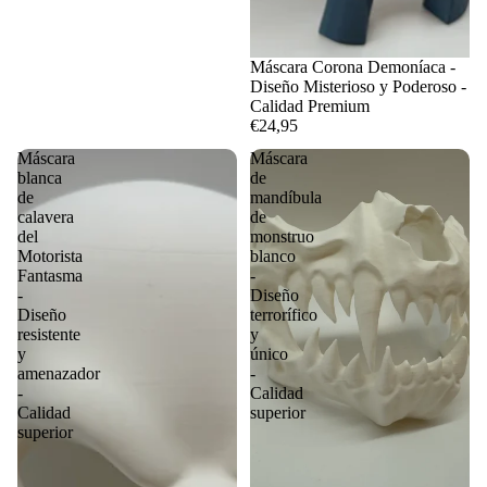
Máscara Corona Demoníaca -
Diseño Misterioso y Poderoso -
Calidad Premium
€24,95
Máscara
Máscara
blanca
de
de
mandíbula
calavera
de
del
monstruo
Motorista
blanco
Fantasma
-
-
Diseño
Diseño
terrorífico
resistente
y
y
único
amenazador
-
-
Calidad
Calidad
superior
superior