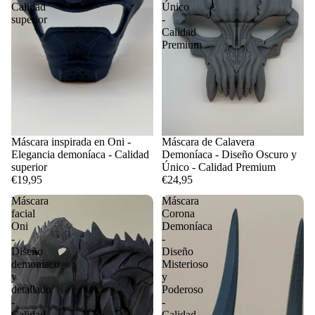
Calidad
Único
superior
-
Calidad
Premium
Máscara inspirada en Oni -
Máscara de Calavera
Elegancia demoníaca - Calidad
Demoníaca - Diseño Oscuro y
superior
Único - Calidad Premium
€19,95
€24,95
Máscara
Máscara
facial
Corona
Oni
Demoníaca
-
-
Diseño
Diseño
demoníaco
Misterioso
y
y
detallado
Poderoso
-
-
Calidad
Calidad