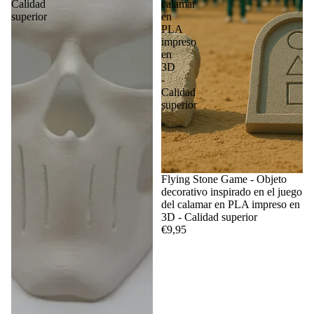
Calidad
calamar
superior
en
PLA
impreso
en
3D
-
Calidad
superior
Flying Stone Game - Objeto
decorativo inspirado en el juego
del calamar en PLA impreso en
3D - Calidad superior
€9,95