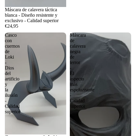
Máscara de calavera táctica
blanca - Diseño resistente y
exclusivo - Calidad superior
€24,95
Casco
Máscara
con
de
cuernos
calavera
de
negra
Loki
de
-
terror
Dios
-
del
El
artificio
aspecto
y
más
la
espeluznante
ilusión
-
-
Calidad
Calidad
superior
superior