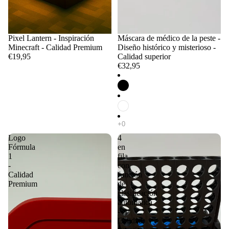
Pixel Lantern - Inspiración
Máscara de médico de la peste -
Minecraft - Calidad Premium
Diseño histórico y misterioso -
€19,95
Calidad superior
€32,95
Logo
4
Fórmula
en
1
fila
-
con
Calidad
función
Premium
de
clasificación
automática
-
Calidad