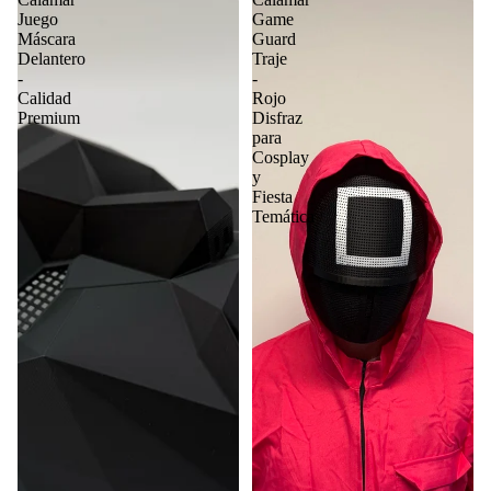
Juego
Game
Máscara
Guard
Delantero
Traje
-
-
Calidad
Rojo
Premium
Disfraz
para
Cosplay
y
Fiesta
Temática