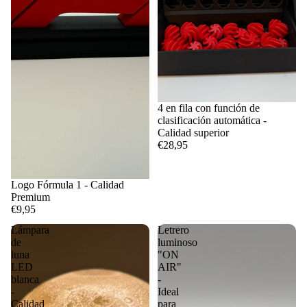
superior
4 en fila con función de
clasificación automática -
Calidad superior
€28,95
Logo Fórmula 1 - Calidad
Premium
€9,95
Lámpara
Letrero
de
luminoso
luna
"ON
LED
AIR"
blanca
-
-
Ideal
Calidad
para