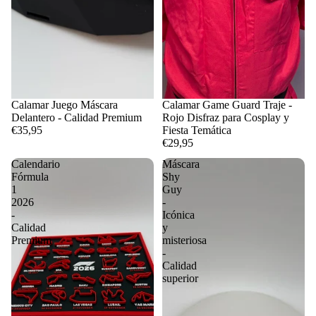
Calamar Juego Máscara
Calamar Game Guard Traje -
Delantero - Calidad Premium
Rojo Disfraz para Cosplay y
€35,95
Fiesta Temática
€29,95
Calendario
Máscara
Fórmula
Shy
1
Guy
2026
-
-
Icónica
Calidad
y
Premium
misteriosa
-
Calidad
superior