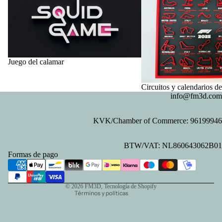
Juego del calamar
Circuitos y calendarios d
info@fm3d.com
KVK/Chamber of Commerce: 96199946
Política de privacidad
BTW/VAT: NL860643062B01
Política de reembolso
Formas de pago
Información de contacto
Términos del servicio
© 2026
FM3D
, Tecnología de Shopify
Términos y políticas