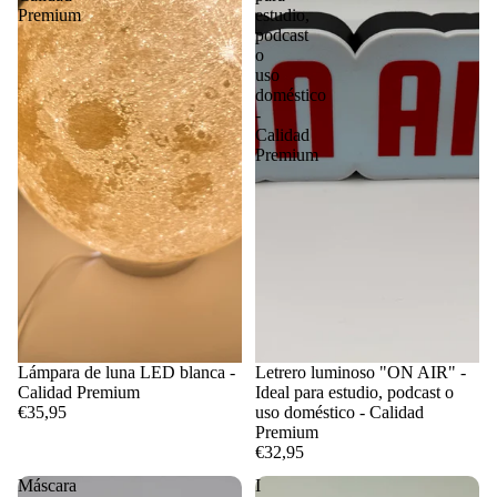
Premium
estudio,
podcast
o
uso
doméstico
-
Calidad
Premium
Lámpara de luna LED blanca -
Letrero luminoso "ON AIR" -
Calidad Premium
Ideal para estudio, podcast o
€35,95
uso doméstico - Calidad
Premium
€32,95
Máscara
I