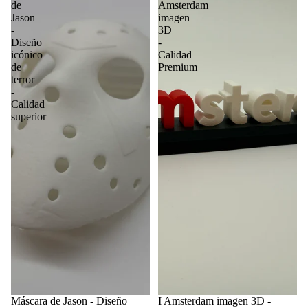
de
Amsterdam
Jason
imagen
-
3D
Diseño
-
icónico
Calidad
de
Premium
terror
-
Calidad
superior
Máscara de Jason - Diseño
I Amsterdam imagen 3D -