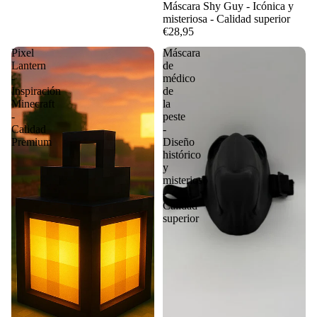
Máscara Shy Guy - Icónica y
misteriosa - Calidad superior
€28,95
Pixel
Máscara
Lantern
de
-
médico
Inspiración
de
Minecraft
la
-
peste
Calidad
-
Premium
Diseño
histórico
y
misterioso
-
Calidad
superior