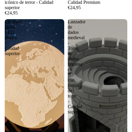
icónico de terror - Calidad
Calidad Premium
superior
€24,95
€24,95
Lámpara
Lanzador
globo
de
LED
dados
blanca
medieval
-
-
Calidad
Torre
superior
de
dados
impresa
en
3D
con
forma
de
torre
-
Calidad
superior