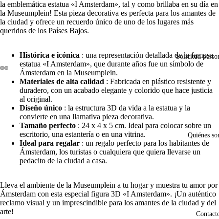
la emblemática estatua «I Amsterdam», tal y como brillaba en su día en
la Museumplein! Esta pieza decorativa es perfecta para los amantes de
la ciudad y ofrece un recuerdo único de uno de los lugares más
queridos de los Países Bajos.
Histórica e icónica
: una representación detallada de la famosa
Solicitud perso
estatua «I Amsterdam», que durante años fue un símbolo de
Ámsterdam en la Museumplein.
Materiales de alta calidad
: Fabricada en plástico resistente y
Abrir
Abrir
Abrir
Abrir
duradero, con un acabado elegante y colorido que hace justicia
imagen
imagen
imagen
imagen
al original.
a
a
a
a
Diseño único
: la estructura 3D da vida a la estatua y la
pantalla
pantalla
pantalla
pantalla
convierte en una llamativa pieza decorativa.
completa
completa
completa
completa
Tamaño perfecto
: 24 x 4 x 5 cm. Ideal para colocar sobre un
escritorio, una estantería o en una vitrina.
Quiénes s
Ideal para regalar
: un regalo perfecto para los habitantes de
Ámsterdam, los turistas o cualquiera que quiera llevarse un
pedacito de la ciudad a casa.
Lleva el ambiente de la Museumplein a tu hogar y muestra tu amor por
Ámsterdam con esta especial figura 3D «I Amsterdam». ¡Un auténtico
reclamo visual y un imprescindible para los amantes de la ciudad y del
arte!
Contact