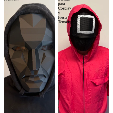
para
Cosplay
y
Fiesta
Temática