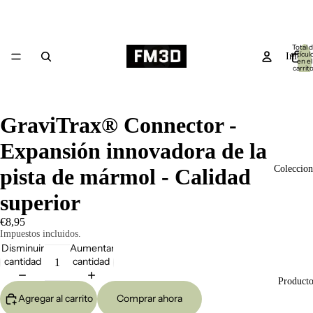
Total 
artícul
Inicio
en el
carrito
0
GraviTrax® Connector -
Expansión innovadora de la
Coleccion
pista de mármol - Calidad
superior
€8,95
Impuestos incluidos.
Disminuir
Aumentar
cantidad
cantidad
Producto
Agregar al carrito
Comprar ahora