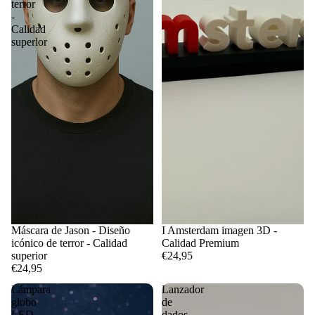
terror
-
Calidad
superior
Máscara de Jason - Diseño
I Amsterdam imagen 3D -
icónico de terror - Calidad
Calidad Premium
superior
€24,95
€24,95
Lámpara
Lanzador
globo
de
LED
dados