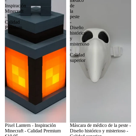
-
médico
Inspiración
de
Minecraft
la
-
peste
Calidad
-
Premium
Diseño
histórico
y
misterioso
-
Calidad
superior
Pixel Lantern - Inspiración
Máscara de médico de la peste -
Minecraft - Calidad Premium
Diseño histórico y misterioso -