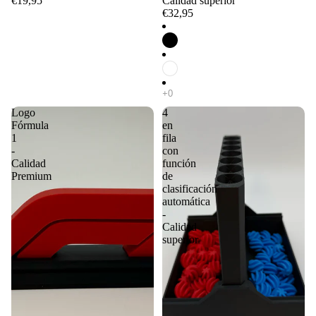
€19,95
Calidad superior
€32,95
Logo
4
Fórmula
en
1
fila
-
con
Calidad
función
Premium
de
clasificación
automática
-
Calidad
superior