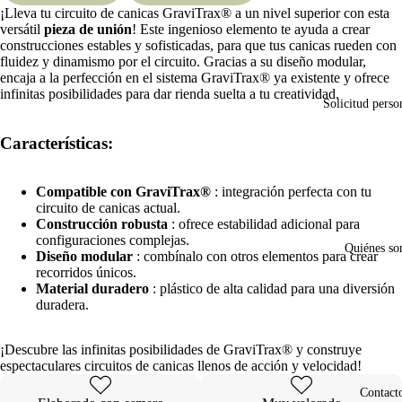
¡Lleva tu circuito de canicas GraviTrax® a un nivel superior con esta
versátil
pieza de unión
! Este ingenioso elemento te ayuda a crear
construcciones estables y sofisticadas, para que tus canicas rueden con
Abrir
fluidez y dinamismo por el circuito. Gracias a su diseño modular,
imagen
encaja a la perfección en el sistema GraviTrax® ya existente y ofrece
a
infinitas posibilidades para dar rienda suelta a tu creatividad.
pantalla
Solicitud perso
completa
Características:
Compatible con GraviTrax®
: integración perfecta con tu
circuito de canicas actual.
Construcción robusta
: ofrece estabilidad adicional para
configuraciones complejas.
Quiénes s
Diseño modular
: combínalo con otros elementos para crear
recorridos únicos.
Material duradero
: plástico de alta calidad para una diversión
duradera.
¡Descubre las infinitas posibilidades de GraviTrax® y construye
espectaculares circuitos de canicas llenos de acción y velocidad!
Contact