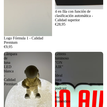
4 en fila con función de
clasificación automática -
Calidad superior
€28,95
Logo Fórmula 1 - Calidad
Premium
€9,95
Lámpara
Letrero
de
luminoso
luna
"ON
LED
AIR"
blanca
-
-
Ideal
Calidad
para
Premium
estudio,
podcast
o
uso
doméstico
-