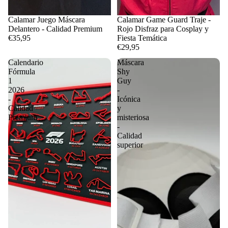
Calamar Juego Máscara
Calamar Game Guard Traje -
Delantero - Calidad Premium
Rojo Disfraz para Cosplay y
€35,95
Fiesta Temática
€29,95
Calendario
Máscara
Fórmula
Shy
1
Guy
2026
-
-
Icónica
Calidad
y
Premium
misteriosa
-
Calidad
superior