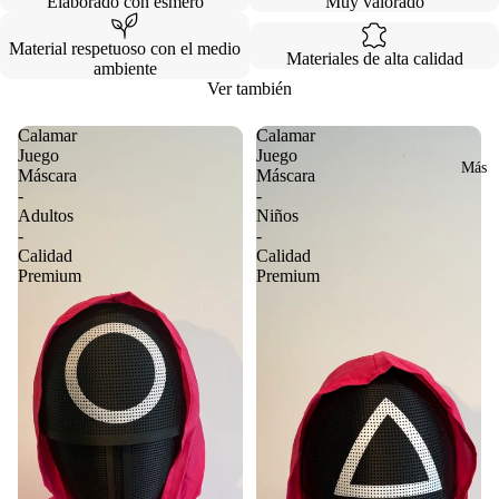
Elaborado con esmero
Muy valorado
Material respetuoso con el medio
Materiales de alta calidad
ambiente
Ver también
Calamar
Calamar
Juego
Juego
Más
Máscara
Máscara
-
-
Adultos
Niños
-
-
Calidad
Calidad
Premium
Premium