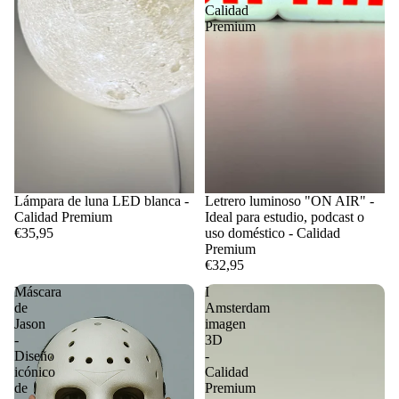
Calidad
Premium
Lámpara de luna LED blanca -
Letrero luminoso "ON AIR" -
Calidad Premium
Ideal para estudio, podcast o
€35,95
uso doméstico - Calidad
Premium
€32,95
Máscara
I
de
Amsterdam
Jason
imagen
-
3D
Diseño
-
icónico
Calidad
de
Premium