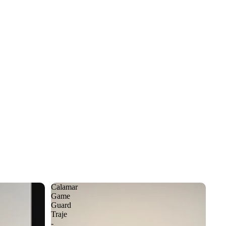
Calamar
Game
Guard
Traje
-