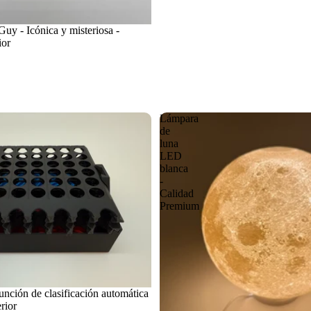
uy - Icónica y misteriosa -
ior
Lámpara
de
luna
LED
blanca
-
Calidad
Premium
función de clasificación automática
rior