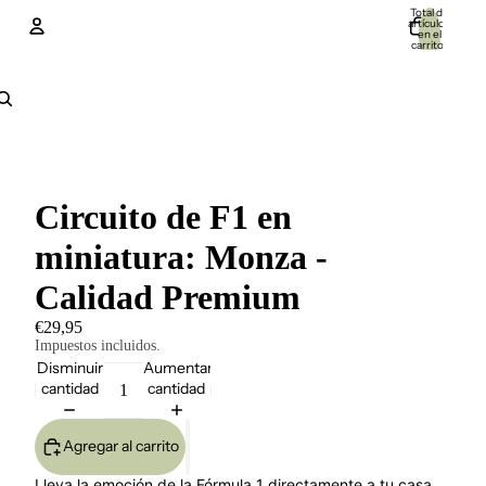
Total de
artículos
en el
carrito:
0
Cuenta
Otras opciones de inicio de sesión
Pedidos
Perfil
Circuito de F1 en
miniatura: Monza -
Calidad Premium
€29,95
Impuestos incluidos.
Disminuir
Aumentar
cantidad
cantidad
Agregar al carrito
Lleva la emoción de la Fórmula 1 directamente a tu casa