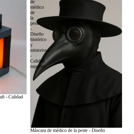
de
médico
de
la
peste
-
Diseño
histórico
y
misterioso
-
Calidad
superior
aft - Calidad
Máscara de médico de la peste - Diseño