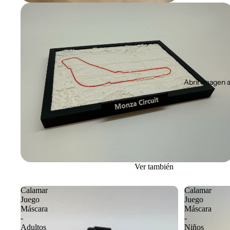
Abrir imagen a
Ver también
Calamar
Calamar
Juego
Juego
Máscara
Máscara
-
-
Adultos
Niños