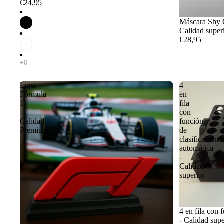
€24,95
Máscara Shy G
Calidad super
€28,95
Logo
4
Fórmula
en
1
fila
-
con
Calidad
función
Premium
de
clasificación
automática
-
Calidad
superior
4 en fila con 
- Calidad supe