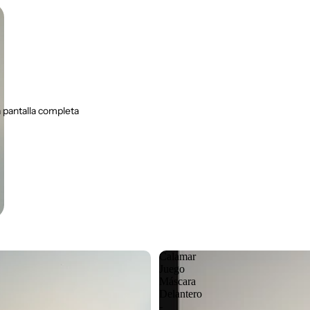
 pantalla completa
Calamar
Juego
Máscara
Delantero
-