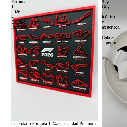
Fórmula
Shy
1
Guy
2026
-
-
Icónica
Calidad
y
Premium
misteriosa
-
Calidad
superior
Calendario Fórmula 1 2026 - Calidad Premium