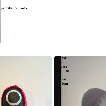
 pantalla completa
Calamar
Juego
Máscara
Delantero
-
Calidad
Premium