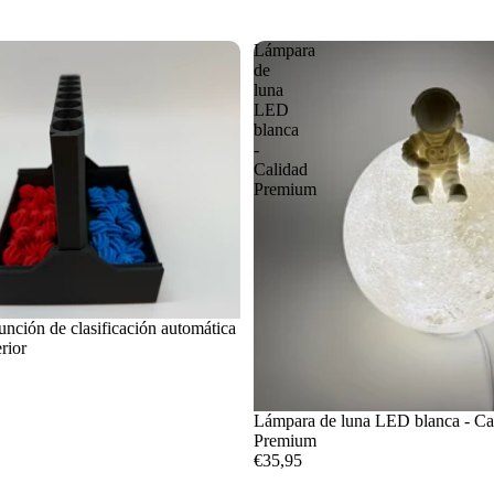
Lámpara
de
luna
LED
blanca
-
Calidad
Premium
función de clasificación automática
rior
Lámpara de luna LED blanca - Ca
Premium
€35,95