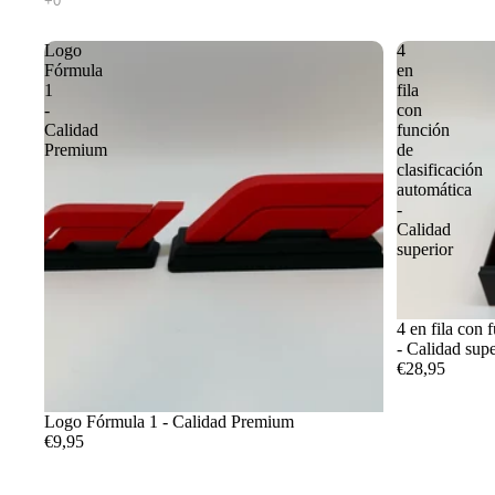
Logo
4
Fórmula
en
1
fila
-
con
Calidad
función
Premium
de
clasificación
automática
-
Calidad
superior
4 en fila con 
- Calidad supe
€28,95
Logo Fórmula 1 - Calidad Premium
€9,95