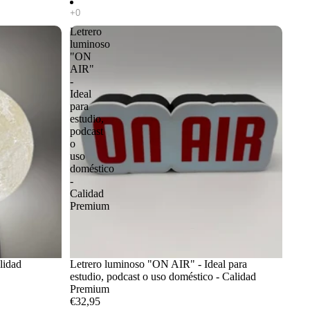
Letrero
luminoso
"ON
AIR"
-
Ideal
para
estudio,
podcast
o
uso
doméstico
-
Calidad
Premium
lidad
Letrero luminoso "ON AIR" - Ideal para
estudio, podcast o uso doméstico - Calidad
Premium
€32,95