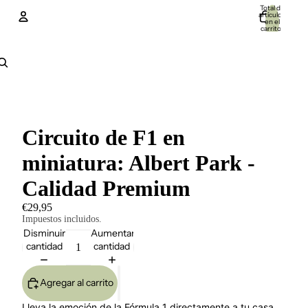
Total de
artículos
en el
carrito:
0
Cuenta
Otras opciones de inicio de sesión
Pedidos
Perfil
Circuito de F1 en
miniatura: Albert Park -
Calidad Premium
€29,95
Impuestos incluidos.
Disminuir
Aumentar
cantidad
cantidad
Agregar al carrito
Lleva la emoción de la Fórmula 1 directamente a tu casa