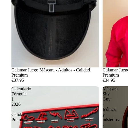
Calamar Juego Máscara - Adultos - Calidad
Calamar Juego
Premium
Premium
€37,95
€34,95
Calendario
Máscara
Fórmula
Shy
1
Guy
2026
-
-
Icónica
Calidad
y
Premium
misteriosa
-