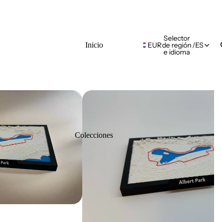
Selector
Inicio
EUR
de región
/
ES
e idioma
Colecciones