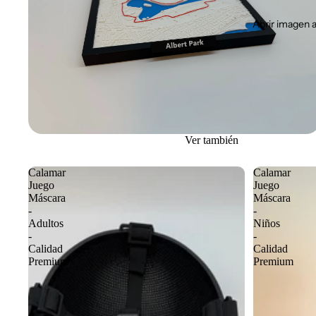
Abrir imagen a
Ver también
Calamar
Calamar
Juego
Juego
Máscara
Máscara
-
-
Adultos
Niños
-
-
Calidad
Calidad
Premium
Premium