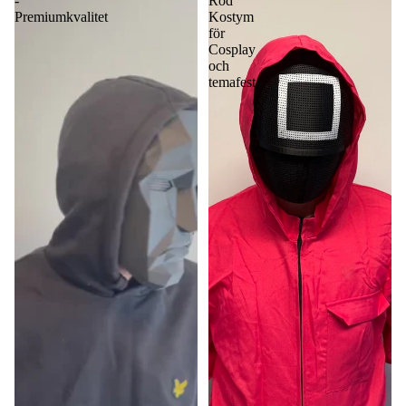
-
Röd
Premiumkvalitet
Kostym
för
Cosplay
och
temafest