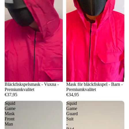
Bläckfiskspelsmask - Vuxna -
Mask för bläckfiskspel - Barn -
Premiumkvalitet
Premiumkvalitet
€37,95
€34,95
Squid
Squid
Game
Game
Mask
Guard
Front
Suit
Man
-