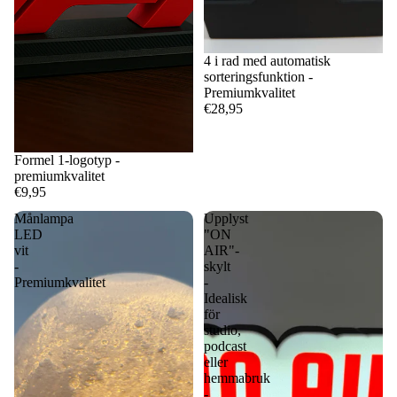
4 i rad med automatisk
sorteringsfunktion -
Premiumkvalitet
€28,95
Formel 1-logotyp -
premiumkvalitet
€9,95
Månlampa
Upplyst
LED
"ON
vit
AIR"-
-
skylt
Premiumkvalitet
-
Idealisk
för
studio,
podcast
eller
hemmabruk
-