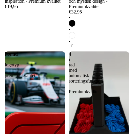
inspiration - Premium kvalitet
och mystisk design -
€19,95
Premiumkvalitet
€32,95
Formel
4
1-
i
logotyp
rad
-
med
premiumkvalitet
automatisk
sorteringsfunktion
-
Premiumkvalitet