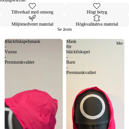
Tillverkad med omsorg
Högt betyg
Miljömedvetet material
Högkvalitativa material
Se även
Bläckfiskspelsmask
Mask
Mer
-
för
Vuxna
bläckfiskspel
-
-
Premiumkvalitet
Barn
-
Premiumkvalitet