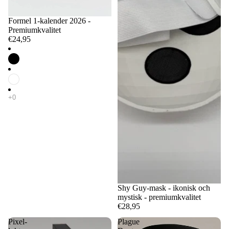
Formel 1-kalender 2026 -
Premiumkvalitet
€24,95
Shy Guy-mask - ikonisk och
mystisk - premiumkvalitet
€28,95
Pixel-
Plague