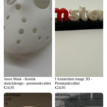
Jason Mask - ikonisk
I Amsterdam image 3D -
skräckdesign - premiumkvalitet
Premiumkvalitet
€24,95
€24,95
Globlampa
Medeltida
LED
tärningskastare
vit
-