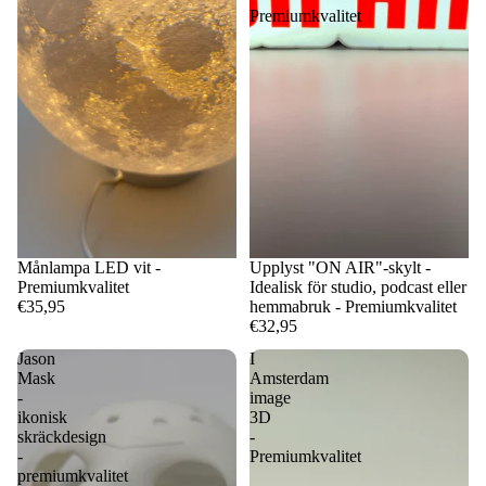
Premiumkvalitet
Månlampa LED vit -
Upplyst "ON AIR"-skylt -
Premiumkvalitet
Idealisk för studio, podcast eller
€35,95
hemmabruk - Premiumkvalitet
€32,95
Jason
I
Mask
Amsterdam
-
image
ikonisk
3D
skräckdesign
-
-
Premiumkvalitet
premiumkvalitet