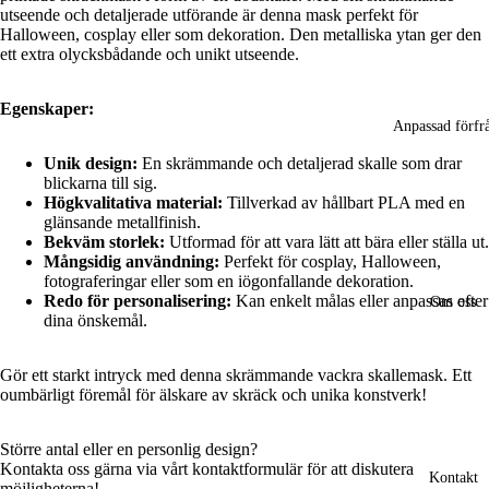
utseende och detaljerade utförande är denna mask perfekt för
Halloween, cosplay eller som dekoration. Den metalliska ytan ger den
ett extra olycksbådande och unikt utseende.
Egenskaper:
Anpassad förfr
Unik design:
En skrämmande och detaljerad skalle som drar
blickarna till sig.
Högkvalitativa material:
Tillverkad av hållbart PLA med en
glänsande metallfinish.
Bekväm storlek:
Utformad för att vara lätt att bära eller ställa ut.
Mångsidig användning:
Perfekt för cosplay, Halloween,
fotograferingar eller som en iögonfallande dekoration.
Redo för personalisering:
Kan enkelt målas eller anpassas efter
Om oss
dina önskemål.
Öppna
Gör ett starkt intryck med denna skrämmande vackra skallemask. Ett
bilden
oumbärligt föremål för älskare av skräck och unika konstverk!
i
helskärm
Större antal eller en personlig design?
Kontakta oss gärna via vårt kontaktformulär för att diskutera
Kontakt
möjligheterna!