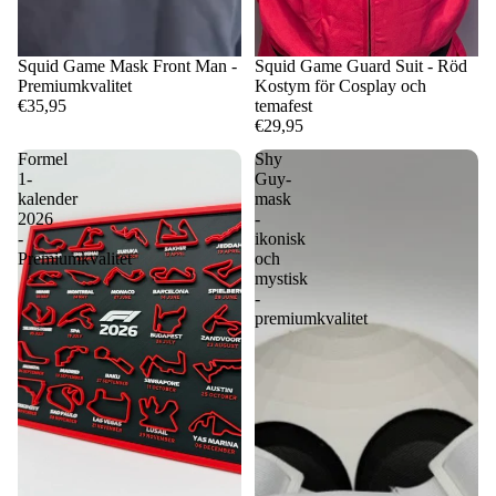
Squid Game Mask Front Man -
Squid Game Guard Suit - Röd
Premiumkvalitet
Kostym för Cosplay och
€35,95
temafest
€29,95
Formel
Shy
1-
Guy-
kalender
mask
2026
-
-
ikonisk
Premiumkvalitet
och
mystisk
-
premiumkvalitet