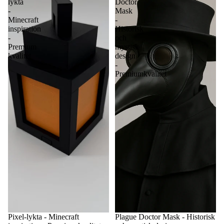
lykta
Doctor
-
Mask
Minecraft
-
inspiration
Historisk
-
och
Premium
mystisk
kvalitet
design
-
Premiumkvalitet
Pixel-lykta - Minecraft
Plague Doctor Mask - Historisk