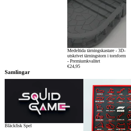
Medeltida tärningskastare - 3D-
utskrivet tärningstorn i tornform
- Premiumkvalitet
€24,95
Samlingar
Bläckfisk Spel
F1-kretsar och kalendrar
Bläckfisk Spel