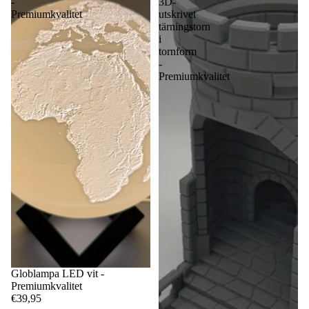
-
3D-
Premiumkvalitet
utskrivet
tärningstorn
i
tornform
-
Premiumkvalitet
Globlampa LED vit -
Premiumkvalitet
€39,95