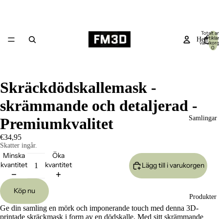
Totalt an
artiklar
Hem
varukor
0
Skräckdödskallemask -
skrämmande och detaljerad -
Samlingar
Premiumkvalitet
€34,95
Skatter ingår.
Minska
Öka
kvantitet
kvantitet
Lägg till i varukorgen
Köp nu
Produkter
Ge din samling en mörk och imponerande touch med denna 3D-
printade skräckmask i form av en dödskalle. Med sitt skrämmande