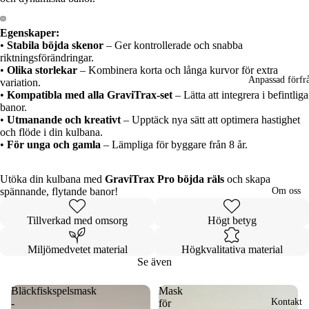
Egenskaper:
Öppna
Öppna
•
Stabila böjda skenor
– Ger kontrollerade och snabba
bilden
bilden
riktningsförändringar.
i
i
•
Olika storlekar
– Kombinera korta och långa kurvor för extra
helskärm
helskärm
Anpassad förfr
variation.
•
Kompatibla med alla GraviTrax-set
– Lätta att integrera i befintliga
banor.
•
Utmanande och kreativt
– Upptäck nya sätt att optimera hastighet
och flöde i din kulbana.
•
För unga och gamla
– Lämpliga för byggare från 8 år.
Utöka din kulbana med
GraviTrax Pro böjda räls
och skapa
spännande, flytande banor!
Om oss
Tillverkad med omsorg
Högt betyg
Miljömedvetet material
Högkvalitativa material
Se även
Bläckfiskspelsmask
Mask
Kontakt
-
för