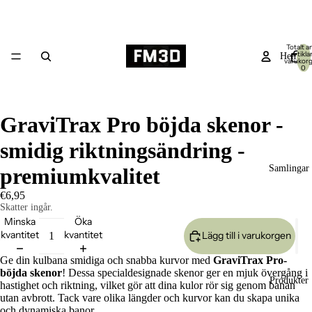
Totalt an
artiklar
Hem
varukor
0
GraviTrax Pro böjda skenor -
smidig riktningsändring -
Samlingar
premiumkvalitet
€6,95
Skatter ingår.
Minska
Öka
kvantitet
kvantitet
Lägg till i varukorgen
Ge din kulbana smidiga och snabba kurvor med
GraviTrax Pro-
böjda skenor
! Dessa specialdesignade skenor ger en mjuk övergång i
Produkter
hastighet och riktning, vilket gör att dina kulor rör sig genom banan
utan avbrott. Tack vare olika längder och kurvor kan du skapa unika
och dynamiska banor.