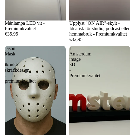
Månlampa LED vit -
Upplyst "ON AIR"-skylt -
Premiumkvalitet
Idealisk för studio, podcast eller
€35,95
hemmabruk - Premiumkvalitet
€32,95
Jason
I
Mask
Amsterdam
-
image
ikonisk
3D
skräckdesign
-
-
Premiumkvalitet
premiumkvalitet