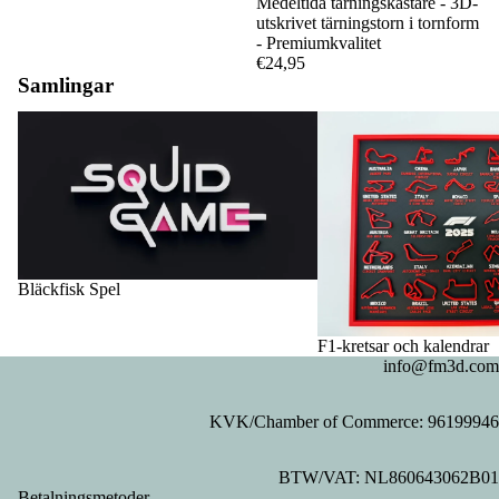
Medeltida tärningskastare - 3D-
utskrivet tärningstorn i tornform
- Premiumkvalitet
€24,95
Samlingar
Bläckfisk Spel
F1-kretsar och kalendrar
Bläckfisk Spel
F1-kretsar och kalendrar
info@fm3d.com
KVK/Chamber of Commerce: 96199946
Integritetspolicy
BTW/VAT: NL860643062B01
Återbetalningspolicy
Betalningsmetoder