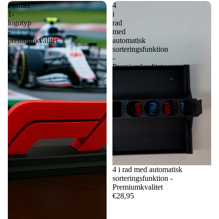
Formel
4
1-
i
logotyp
rad
-
med
premiumkvalitet
automatisk
sorteringsfunktion
-
Premiumkvalitet
4 i rad med automatisk
sorteringsfunktion -
Premiumkvalitet
€28,95