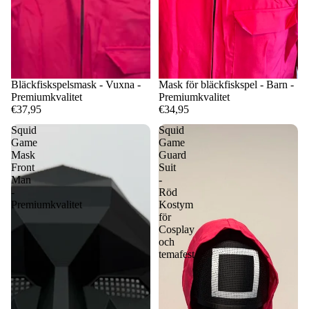
Bläckfiskspelsmask - Vuxna -
Mask för bläckfiskspel - Barn -
Premiumkvalitet
Premiumkvalitet
€37,95
€34,95
Squid
Squid
Game
Game
Mask
Guard
Front
Suit
Man
-
-
Röd
Premiumkvalitet
Kostym
för
Cosplay
och
temafest