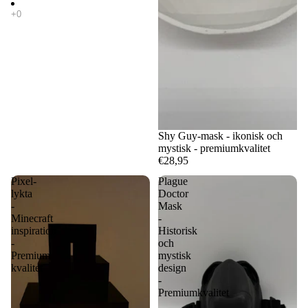
Shy Guy-mask - ikonisk och
mystisk - premiumkvalitet
€28,95
Pixel-
Plague
lykta
Doctor
-
Mask
Minecraft
-
inspiration
Historisk
-
och
Premium
mystisk
kvalitet
design
-
Premiumkvalitet