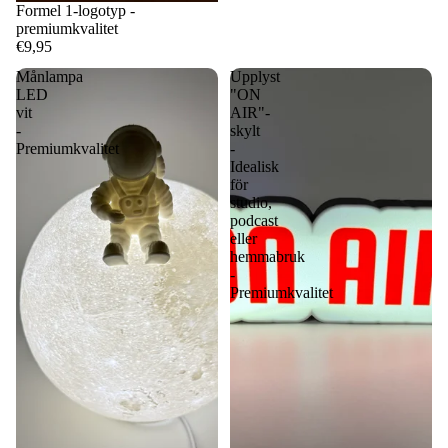
Formel 1-logotyp -
premiumkvalitet
€9,95
Månlampa
Upplyst
LED
"ON
vit
AIR"-
-
skylt
Premiumkvalitet
-
Idealisk
för
studio,
podcast
eller
hemmabruk
-
Premiumkvalitet