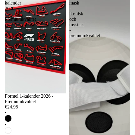
kalender
mask
2026
-
-
ikonisk
Premiumkvalitet
och
mystisk
-
premiumkvalitet
Formel 1-kalender 2026 -
Premiumkvalitet
€24,95