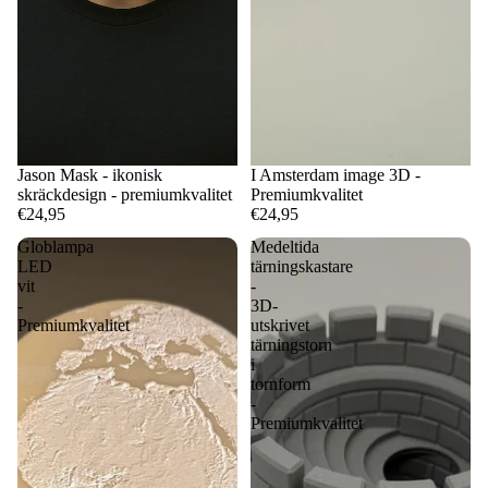
Jason Mask - ikonisk
I Amsterdam image 3D -
skräckdesign - premiumkvalitet
Premiumkvalitet
€24,95
€24,95
Globlampa
Medeltida
LED
tärningskastare
vit
-
-
3D-
Premiumkvalitet
utskrivet
tärningstorn
i
tornform
-
Premiumkvalitet