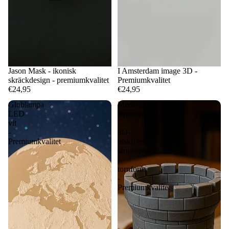
Jason Mask - ikonisk
I Amsterdam image 3D -
skräckdesign - premiumkvalitet
Premiumkvalitet
€24,95
€24,95
Globlampa
Medeltida
LED
tärningskastare
vit
-
-
3D-
Premiumkvalitet
utskrivet
tärningstorn
i
tornform
-
Premiumkvalitet