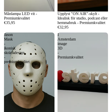
Månlampa LED vit -
Upplyst "ON AIR"-skylt -
Premiumkvalitet
Idealisk för studio, podcast eller
€35,95
hemmabruk - Premiumkvalitet
€32,95
Jason
I
Mask
Amsterdam
-
image
ikonisk
3D
skräckdesign
-
-
Premiumkvalitet
premiumkvalitet