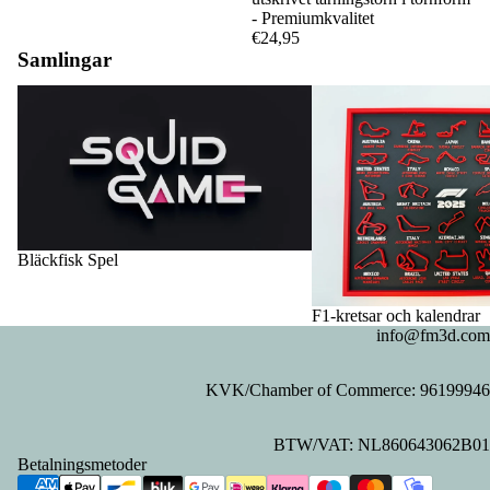
- Premiumkvalitet
€24,95
Samlingar
Bläckfisk Spel
F1-kretsar och kalendrar
Bläckfisk Spel
F1-kretsar och kalendrar
info@fm3d.com
KVK/Chamber of Commerce: 96199946
Integritetspolicy
BTW/VAT: NL860643062B01
Återbetalningspolicy
Betalningsmetoder
Kontaktinformation