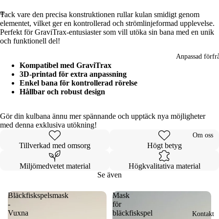
Tack vare den precisa konstruktionen rullar kulan smidigt genom
elementet, vilket ger en kontrollerad och strömlinjeformad upplevelse.
Öppna
Öppna
Perfekt för GraviTrax-entusiaster som vill utöka sin bana med en unik
bilden
bilden
och funktionell del!
i
i
helskärm
helskärm
Anpassad förfr
Kompatibel med GraviTrax
3D-printad för extra anpassning
Enkel bana för kontrollerad rörelse
Hållbar och robust design
Gör din kulbana ännu mer spännande och upptäck nya möjligheter
med denna exklusiva utökning!
Om oss
Tillverkad med omsorg
Högt betyg
Miljömedvetet material
Högkvalitativa material
Se även
Bläckfiskspelsmask
Mask
-
för
Vuxna
bläckfiskspel
Kontakt