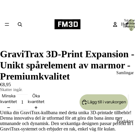
Totalt an
artiklar
Hem
varukor
0
GraviTrax 3D-Print Expansion -
Unikt spårelement av marmor -
Samlingar
Premiumkvalitet
€8,95
Skatter ingår.
Minska
Öka
kvantitet
kvantitet
Lägg till i varukorgen
Utöka din GraviTrax-kullbana med detta unika 3D-printade tillbehör!
Denna innovativa del är utformad för att göra din bana ännu mer
Produkter
utmanande och dynamisk. Den sexkantiga designen passar perfekt in i
GraviTrax-systemet och erbjuder en rak, enkel väg för kulan.