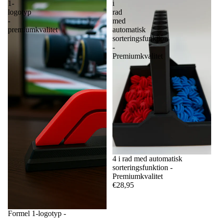
1-
i
logotyp
rad
-
med
premiumkvalitet
automatisk
sorteringsfunktion
-
Premiumkvalitet
4 i rad med automatisk
sorteringsfunktion -
Premiumkvalitet
€28,95
Formel 1-logotyp -