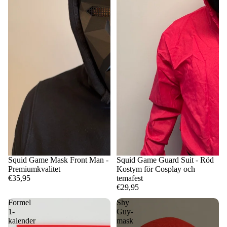
Squid Game Mask Front Man -
Squid Game Guard Suit - Röd
Premiumkvalitet
Kostym för Cosplay och
€35,95
temafest
€29,95
Formel
Shy
1-
Guy-
kalender
mask