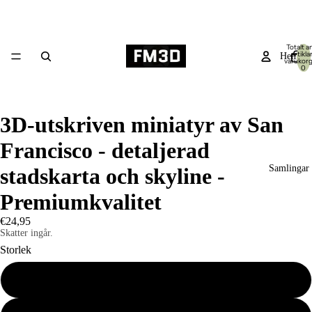
Totalt an
artiklar
Hem
varukor
0
3D-utskriven miniatyr av San
Francisco - detaljerad
Samlingar
stadskarta och skyline -
Premiumkvalitet
€24,95
Skatter ingår.
Storlek
Liten 19x14cm
Produkter