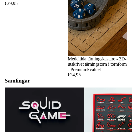
€39,95
Medeltida tärningskastare - 3D-
utskrivet tärningstorn i tornform
- Premiumkvalitet
€24,95
Samlingar
Bläckfisk Spel
F1-kretsar och kalendrar