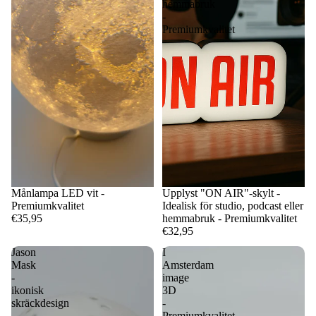
hemmabruk
-
Premiumkvalitet
Månlampa LED vit -
Upplyst "ON AIR"-skylt -
Premiumkvalitet
Idealisk för studio, podcast eller
€35,95
hemmabruk - Premiumkvalitet
€32,95
Jason
I
Mask
Amsterdam
-
image
ikonisk
3D
skräckdesign
-
-
Premiumkvalitet