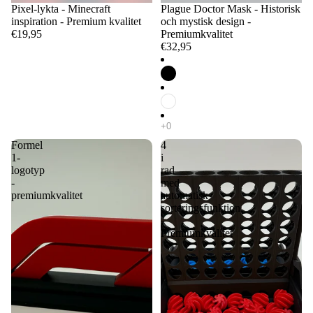
Pixel-lykta - Minecraft
Plague Doctor Mask - Historisk
inspiration - Premium kvalitet
och mystisk design -
€19,95
Premiumkvalitet
€32,95
Formel
4
1-
i
logotyp
rad
-
med
premiumkvalitet
automatisk
sorteringsfunktion
-
Premiumkvalitet