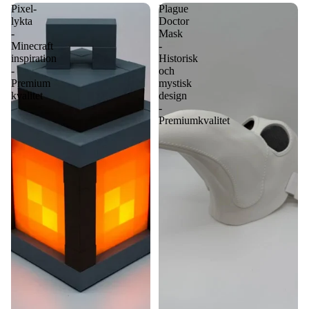
Pixel-
Plague
lykta
Doctor
-
Mask
Minecraft
-
inspiration
Historisk
-
och
Premium
mystisk
kvalitet
design
-
Premiumkvalitet