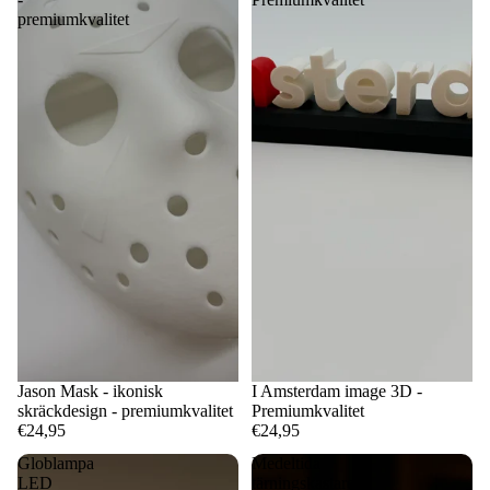
premiumkvalitet
Jason Mask - ikonisk
I Amsterdam image 3D -
skräckdesign - premiumkvalitet
Premiumkvalitet
€24,95
€24,95
Globlampa
Medeltida
LED
tärningskastare