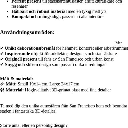
Perfekt present
till stadskartentusiaster, arkitekturälskare och
resenärer
Hållbart och robust material
med en lyxig matt yta
Kompakt och mångsidig
, passar in i alla interiörer
Användningsområden:
Mer
✔
Unikt dekorationsföremål
för hemmet, kontoret eller arbetsrummet
✔
Inspirerande objekt
för arkitekter, designers och stadsälskare
✔
Originell present
till fans av San Francisco och urban konst
✔
Snygg och stilren
design som passar i olika inredningar
Mått & material:
📏
Mått:
Small 19x14 cm, Large 24x17 cm
🛠️
Material:
Högkvalitativt 3D-printat plast med fina detaljer
Ta med dig den unika atmosfären från San Francisco hem och beundra
staden i fantastiska 3D-detaljer!
Större antal eller en personlig design?