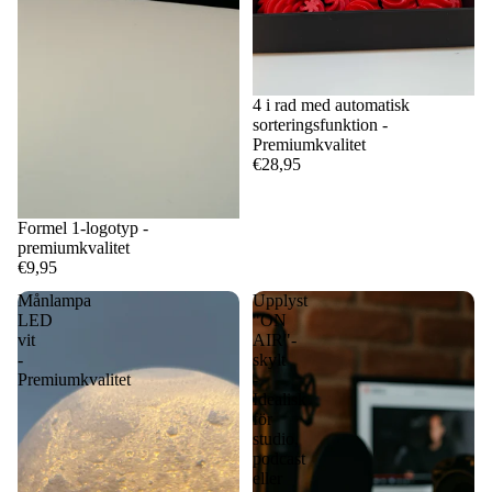
4 i rad med automatisk
sorteringsfunktion -
Premiumkvalitet
€28,95
Formel 1-logotyp -
premiumkvalitet
€9,95
Månlampa
Upplyst
LED
"ON
vit
AIR"-
-
skylt
Premiumkvalitet
-
Idealisk
för
studio,
podcast
eller