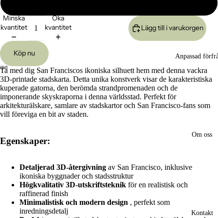
Stor 24x17cm
Minska
Öka
kvantitet
kvantitet
Lägg till i varukorgen
Köp nu
Anpassad förfr
Ta med dig San Franciscos ikoniska silhuett hem med denna vackra
3D-printade stadskarta. Detta unika konstverk visar de karakteristiska
Öppna
Öppna
Öppna
Öppna
kuperade gatorna, den berömda strandpromenaden och de
bilden
bilden
bilden
bilden
imponerande skyskraporna i denna världsstad. Perfekt för
i
i
i
i
arkitekturälskare, samlare av stadskartor och San Francisco-fans som
helskärm
helskärm
helskärm
helskärm
vill föreviga en bit av staden.
Om oss
Egenskaper:
Detaljerad 3D-återgivning
av San Francisco, inklusive
ikoniska byggnader och stadsstruktur
Högkvalitativ 3D-utskriftsteknik
för en realistisk och
raffinerad finish
Minimalistisk och modern design
, perfekt som
inredningsdetalj
Kontakt