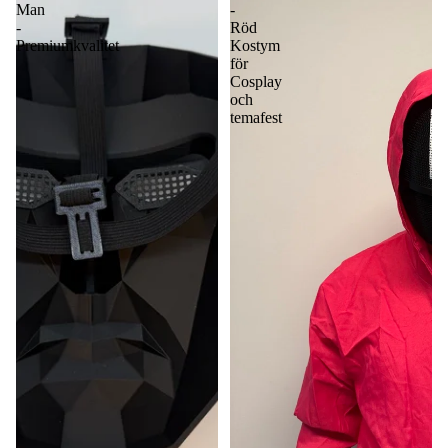
Man
-
-
Röd
Premiumkvalitet
Kostym
för
Cosplay
och
temafest