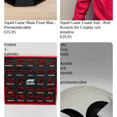
Squid Game Mask Front Man -
Squid Game Guard Suit - Röd
Premiumkvalitet
Kostym för Cosplay och
€35,95
temafest
€29,95
Formel
Shy
1-
Guy-
kalender
mask
2026
-
-
ikonisk
Premiumkvalitet
och
mystisk
-
premiumkvalitet