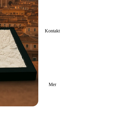
den i helskärm
Kontakt
Mer