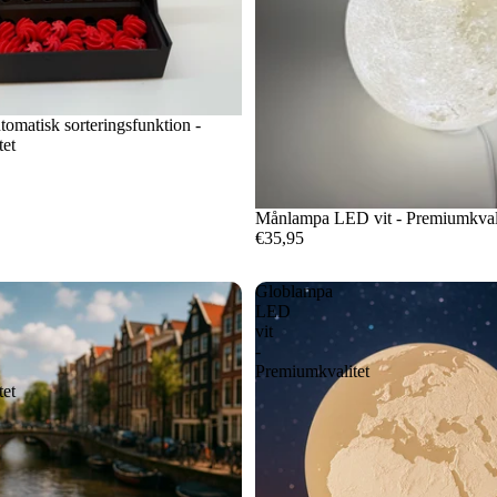
tomatisk sorteringsfunktion -
tet
Månlampa LED vit - Premiumkvali
€35,95
Globlampa
LED
vit
-
Premiumkvalitet
tet