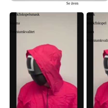
Se även
Bläckfiskspelsmask
Mask
-
för
Vuxna
bläckfiskspel
-
-
Premiumkvalitet
Barn
-
Premiumkvali