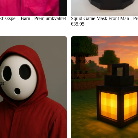
kfiskspel - Barn - Premiumkvalitet
Squid Game Mask Front Man - Pr
€35,95
Pixel-
lykta
-
Minecraft
inspiration
-
Premium
kvalitet
et