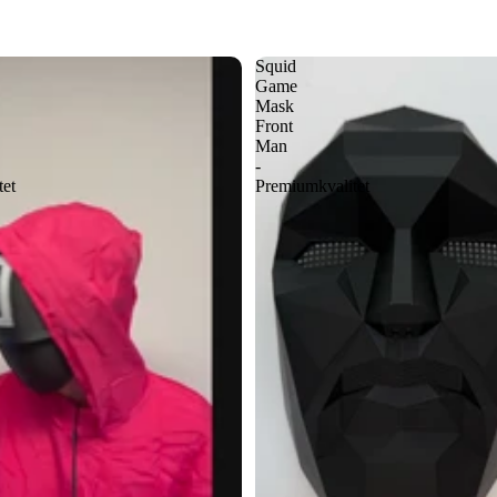
Squid
Game
Mask
Front
Man
-
tet
Premiumkvalitet