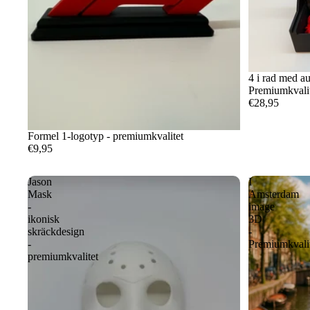
4 i rad med au
Premiumkvali
€28,95
Formel 1-logotyp - premiumkvalitet
€9,95
Jason
I
Mask
Amsterdam
-
image
ikonisk
3D
skräckdesign
-
-
Premiumkvali
premiumkvalitet