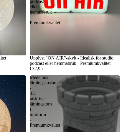
podcast
eller
hemmabruk
-
Premiumkvalitet
tet
Upplyst "ON AIR"-skylt - Idealisk för studio,
podcast eller hemmabruk - Premiumkvalitet
€32,95
Medeltida
tärningskastare
-
3D-
utskrivet
tärningstorn
i
tornform
-
Premiumkvalitet