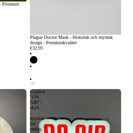
n - Premium
Plague Doctor Mask - Historisk och mystisk
design - Premiumkvalitet
€32,95
Upplyst
"ON
AIR"-
skylt
-
Idealisk
för
studio,