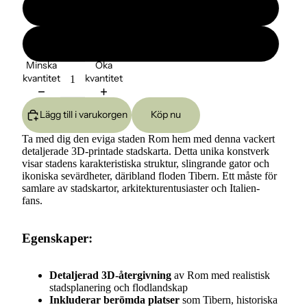
Liten 19x14cm
Stor 24x17cm
Minska
Öka
kvantitet
kvantitet
Lägg till i varukorgen
Köp nu
Ta med dig den eviga staden Rom hem med denna vackert
detaljerade 3D-printade stadskarta. Detta unika konstverk
visar stadens karakteristiska struktur, slingrande gator och
ikoniska sevärdheter, däribland floden Tibern. Ett måste för
samlare av stadskartor, arkitekturentusiaster och Italien-
fans.
Egenskaper:
Detaljerad 3D-återgivning
av Rom med realistisk
stadsplanering och flodlandskap
Inkluderar berömda platser
som Tibern, historiska