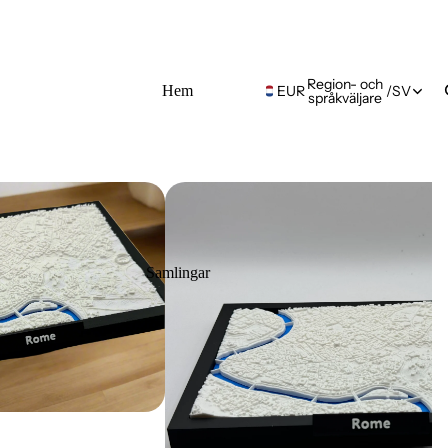
Region- och
Hem
EUR
/
SV
språkväljare
Samlingar