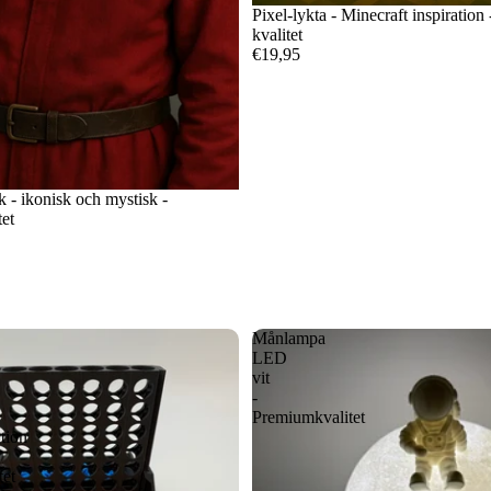
Pixel-lykta - Minecraft inspiratio
kvalitet
€19,95
- ikonisk och mystisk -
et
Månlampa
LED
vit
-
Premiumkvalitet
tion
tet