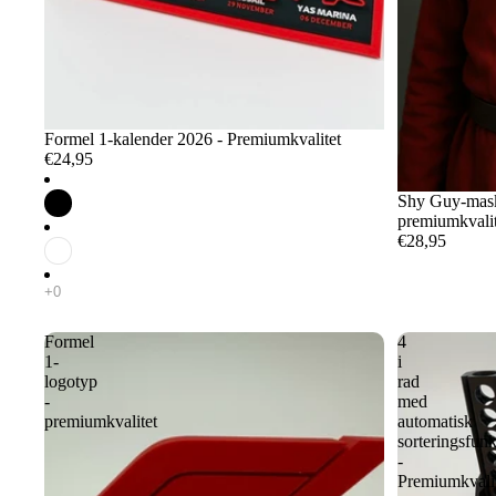
Formel 1-kalender 2026 - Premiumkvalitet
€24,95
Shy Guy-mask 
premiumkvalit
€28,95
Formel
4
1-
i
logotyp
rad
-
med
premiumkvalitet
automatisk
sorteringsfunk
-
Premiumkvali