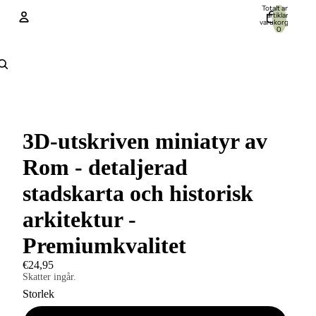
Totalt antal
artiklar i
varukorgen:
0
Konto
Andra inloggningsalternativ
Ordrar
Profil
3D-utskriven miniatyr av
Rom - detaljerad
stadskarta och historisk
arkitektur -
Premiumkvalitet
€24,95
Skatter ingår.
Storlek