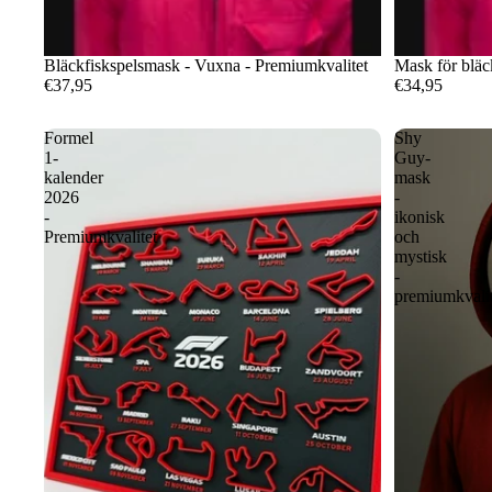
Bläckfiskspelsmask - Vuxna - Premiumkvalitet
Mask för bläc
€37,95
€34,95
Formel
Shy
1-
Guy-
kalender
mask
2026
-
-
ikonisk
Premiumkvalitet
och
mystisk
-
premiumkvalit