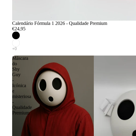
Calendário Fórmula 1 2026 - Qualidade Premium
€24,95
Máscara
do
Shy
Guy
-
Icónica
e
misteriosa
-
Qualidade
Premium