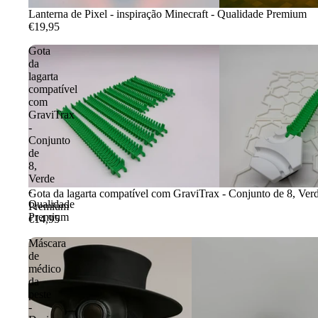
Lanterna de Pixel - inspiração Minecraft - Qualidade Premium
€19,95
Gota
da
lagarta
compatível
com
GraviTrax
-
Conjunto
de
8,
Verde
-
Gota da lagarta compatível com GraviTrax - Conjunto de 8, Ver
Qualidade
Premium
Premium
€14,95
Máscara
de
médico
da
peste
-