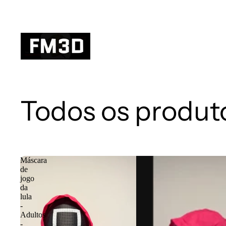
Todos os produt
Máscara
de
jogo
da
lula
-
Adultos
-