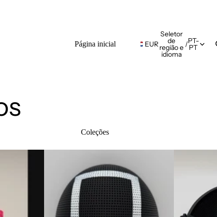
Seletor
de
PT-
Página inicial
EUR
/
região e
PT
idioma
os
Coleções