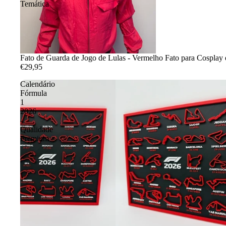
Temática
Fato de Guarda de Jogo de Lulas - Vermelho Fato para Cosplay 
€29,95
Calendário
Fórmula
1
2026
-
Qualidade
Premium