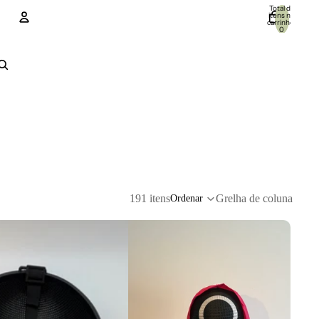
Total de
itens no
carrinho:
0
Conta
Outras opções de início de sessão
Encomendas
Perfil
191 itens
Grelha de coluna
Ordenar