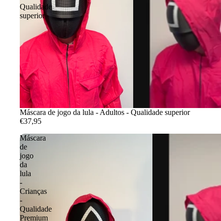
Qualidade
superior
Máscara de jogo da lula - Adultos - Qualidade superior
€37,95
Máscara
de
jogo
da
lula
-
Crianças
-
Qualidade
Premium