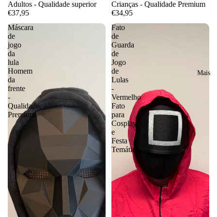
Adultos - Qualidade superior
Crianças - Qualidade Premium
€37,95
€34,95
Máscara
Fato
de
de
jogo
Guarda
da
de
lula
Jogo
Homem
de
Mais
da
Lulas
frente
-
-
Vermelho
Qualidade
Fato
Premium
para
Cosplay
e
Festa
Temática