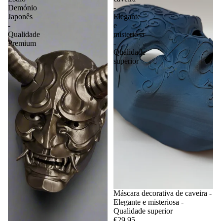
Demónio
-
Japonês
Elegante
-
e
Qualidade
misteriosa
Premium
-
Qualidade
superior
Máscara decorativa de caveira -
Elegante e misteriosa -
Qualidade superior
€29,95