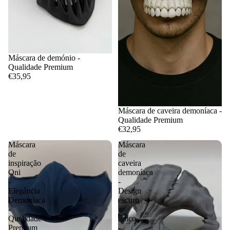
Máscara de demónio -
Qualidade Premium
€35,95
Máscara de caveira demoníaca -
Qualidade Premium
€32,95
Máscara
Máscara
de
de
inspiração
caveira
Oni
demoníaca
-
-
Elegância
Design
Demoníaca
escuro
-
e
Qualidade
único
Premium
-