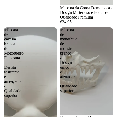
Máscara da Coroa Demoníaca -
Design Misterioso e Poderoso -
Qualidade Premium
€24,95
Máscara
Máscara
de
de
caveira
mandíbula
branca
de
do
monstro
Motoqueiro
branco
Fantasma
-
-
Design
Design
único
resistente
e
e
aterrador
ameaçador
-
-
Qualidade
Qualidade
superior
superior