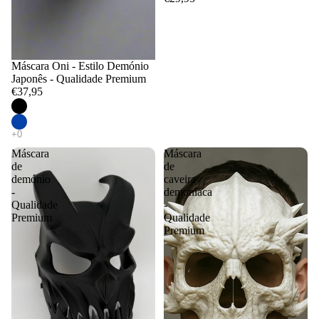
Máscara Oni - Estilo Demónio
Japonês - Qualidade Premium
€37,95
Máscara
Máscara
de
de
demónio
caveira
-
demoníaca
Qualidade
-
Premium
Qualidade
Premium