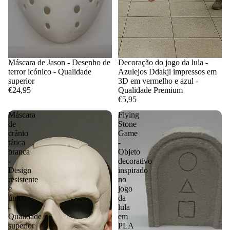
Máscara de Jason - Desenho de
Decoração do jogo da lula -
terror icónico - Qualidade
Azulejos Ddakji impressos em
superior
3D em vermelho e azul -
€24,95
Qualidade Premium
€5,95
Máscara
Flying
de
Stone
crânio
Game
tática
-
branca
Objeto
-
decorativo
Design
inspirado
resistente
no
e
jogo
único
da
-
lula
Qualidade
em
superior
PLA