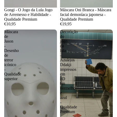
Gongi - O Jogo da Lula Jogo
Máscara Oni Branca - Máscara
de Arremesso e Habilidade -
facial demoníaca japonesa -
Qualidade Premium
Qualidade Premium
€10,95
€19,95
Máscara
Decoração
de
do
Jason
jogo
-
da
Desenho
lula
de
-
terror
Azulejos
icónico
Ddakji
-
impressos
Qualidade
em
superior
3D
em
vermelho
e
azul
-
Qualidade
Premium