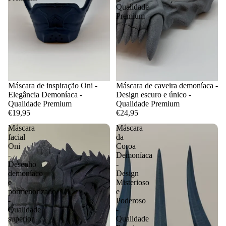
Qualidade
Premium
Máscara de inspiração Oni -
Máscara de caveira demoníaca -
Elegância Demoníaca -
Design escuro e único -
Qualidade Premium
Qualidade Premium
€19,95
€24,95
Máscara
Máscara
facial
da
Oni
Coroa
-
Demoníaca
Desenho
-
demoníaco
Design
e
Misterioso
pormenorizado
e
-
Poderoso
Qualidade
-
superior
Qualidade