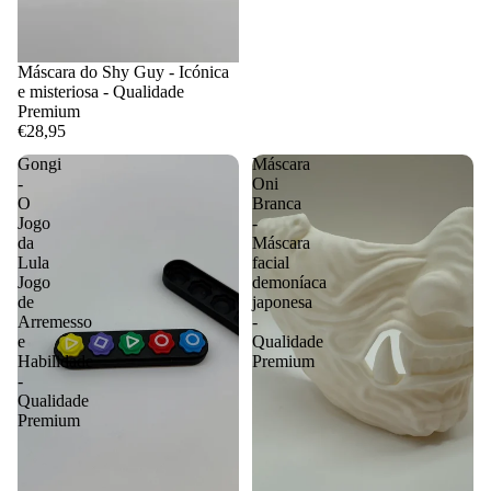
Máscara do Shy Guy - Icónica
e misteriosa - Qualidade
Premium
€28,95
Gongi
Máscara
-
Oni
O
Branca
Jogo
-
da
Máscara
Lula
facial
Jogo
demoníaca
de
japonesa
Arremesso
-
e
Qualidade
Habilidade
Premium
-
Qualidade
Premium