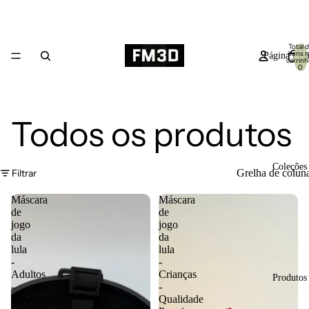
Total 
itens 
Página inici
carrinh
0
Todos os produtos
Coleções
Filtrar
Grelha de colun
Máscara
Máscara
de
de
jogo
jogo
da
da
lula
lula
-
-
Adultos
Crianças
Produtos
-
-
Qualidade
Qualidade