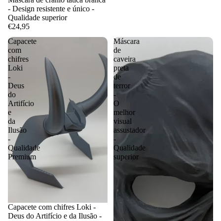
- Design resistente e único -
Qualidade superior
€24,95
Capacete
Máscara
com
de
chifres
caveira
Loki
preta
-
de
Deus
terror
do
-
Artifício
O
e
melhor
da
visual
Ilusão
assustador
-
-
Qualidade
Qualidade
Premium
superior
Capacete com chifres Loki -
Deus do Artifício e da Ilusão -