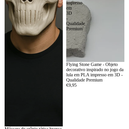
impresso
em
3D
-
Qualidade
Premium
Flying Stone Game - Objeto
decorativo inspirado no jogo da
lula em PLA impresso em 3D -
Qualidade Premium
€9,95
Máscara de crânio tática branca