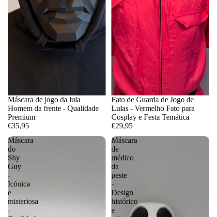
Máscara de jogo da lula
Fato de Guarda de Jogo de
Homem da frente - Qualidade
Lulas - Vermelho Fato para
Premium
Cosplay e Festa Temática
€35,95
€29,95
Máscara
Máscara
do
de
Shy
médico
Guy
da
-
peste
Icónica
-
e
Design
misteriosa
histórico
-
e