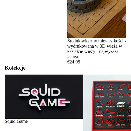
Średniowieczny miotacz kości -
wydrukowana w 3D wieża w
kształcie wieży - najwyższa
jakość
€24,95
Kolekcje
Squid Game
Tory i kalendarze F1
Squid Game