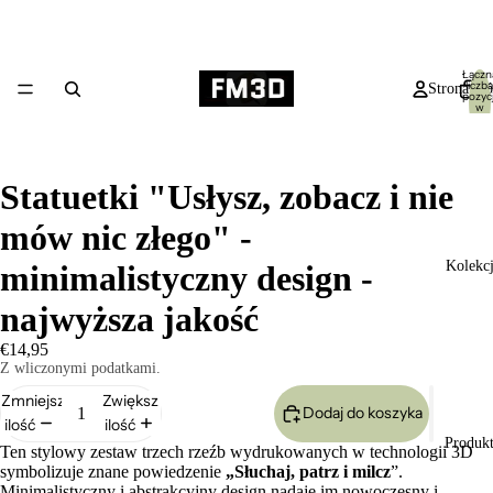
Łączn
liczba
Strona gł
pozycj
w
koszyk
0
Statuetki "Usłysz, zobacz i nie
mów nic złego" -
Kolekc
minimalistyczny design -
najwyższa jakość
€14,95
Z wliczonymi podatkami.
Zmniejsz
Zwiększ
Dodaj do koszyka
ilość
ilość
Produk
Ten stylowy zestaw trzech rzeźb wydrukowanych w technologii 3D
symbolizuje znane powiedzenie
„Słuchaj, patrz i milcz
”.
Minimalistyczny i abstrakcyjny design nadaje im nowoczesny i