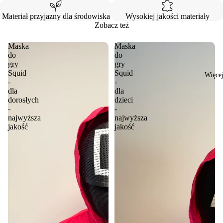
Materiał przyjazny dla środowiska
Wysokiej jakości materiały
Zobacz też
Maska
Maska
do
do
gry
gry
Squid
Squid
Więce
-
-
dla
dla
dorosłych
dzieci
-
-
najwyższa
najwyższa
jakość
jakość