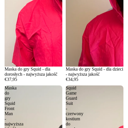
Maska do gry Squid - dla
Maska do gry Squid - dla dzieci
dorosłych - najwyższa jakość
- najwyższa jakość
€37,95
€34,95
Maska
Squid
do
Game
gry
Guard
Squid
Suit
Front
-
Man
czerwony
-
kostium
najwyższa
do