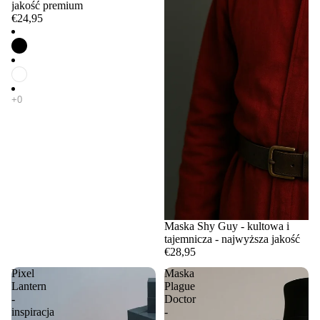
jakość premium
€24,95
Maska Shy Guy - kultowa i
tajemnicza - najwyższa jakość
€28,95
Pixel
Maska
Lantern
Plague
-
Doctor
inspiracja
-