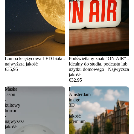
Lampa księżycowa LED biała -
Podświetlany znak "ON AIR" -
najwyższa jakość
Idealny do studia, podcastu lub
€35,95
użytku domowego - Najwyższa
jakość
€32,95
Maska
I
Jason
Amsterdam
-
image
kultowy
3D
horror
-
-
jakość
najwyższa
premium
jakość