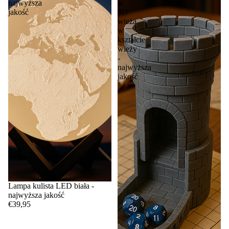
najwyższa
w
jakość
3D
wieża
w
kształcie
wieży
-
najwyższa
jakość
Lampa kulista LED biała -
najwyższa jakość
€39,95