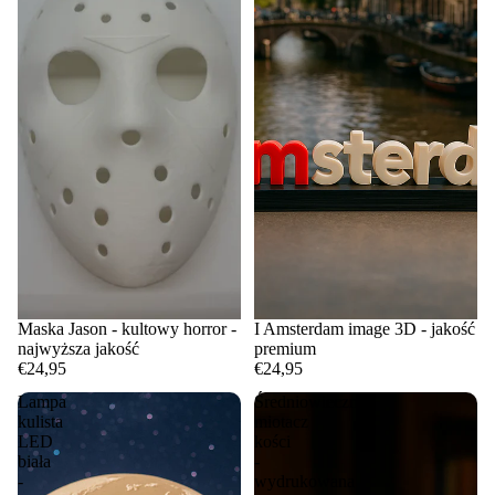
Maska Jason - kultowy horror -
I Amsterdam image 3D - jakość
najwyższa jakość
premium
€24,95
€24,95
Lampa
Średniowieczny
kulista
miotacz
LED
kości
biała
-
-
wydrukowana