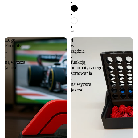
Logo
4
Formuły
w
1
rzędzie
-
z
najwyższa
funkcją
jakość
automatycznego
sortowania
-
najwyższa
jakość