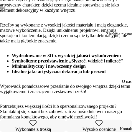
artystyczny charakter, dzięki czemu idealnie sprawdzają się jako
element dekoracyjny w każdym wnętrzu.
Otwórz
Otwórz
Otwórz
Otwórz
obraz
obraz
obraz
obraz
Rzeźby są wykonane z wysokiej jakości materiału i mają eleganckie,
w trybie
w trybie
w trybie
w trybie
matowe wykończenie. Dzięki unikalnemu projektowi emanują
pełnoekranowym
pełnoekranowym
pełnoekranowym
pełnoekranowym
Zlecenie niest
spokojem i kontemplacją, dzięki czemu są nie tylko dekoracyjne, ale
także mają głębokie znaczenie.
Wydrukowane w 3D z wysokiej jakości wykończeniem
Symboliczne przedstawienie „Słyszeć, widzieć i milczeć”
Minimalistyczny i nowoczesny design
Idealne jako artystyczna dekoracja lub prezent
O nas
Wprowadź ponadczasowe przesłanie do swojego wnętrza dzięki temu
wyjątkowemu i znaczącemu zestawowi rzeźb!
Potrzebujesz większej ilości lub spersonalizowanego projektu?
Skontaktuj się z nami bez zobowiązań za pośrednictwem naszego
formularza kontaktowego, aby omówić możliwości!
Wykonane z troską
Wysoko ocenione
Kontak