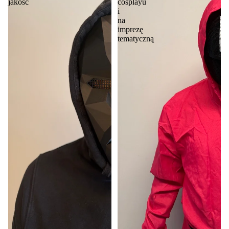
jakość
cosplayu
i
na
imprezę
tematyczną