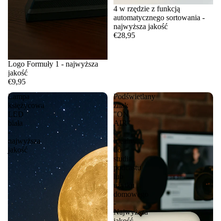
4 w rzędzie z funkcją
automatycznego sortowania -
najwyższa jakość
€28,95
Logo Formuły 1 - najwyższa
jakość
€9,95
Lampa
Podświetlany
księżycowa
znak
LED
"ON
biała
AIR"
-
-
najwyższa
Idealny
jakość
do
studia,
podcastu
lub
użytku
domowego
-
Najwyższa
jakość