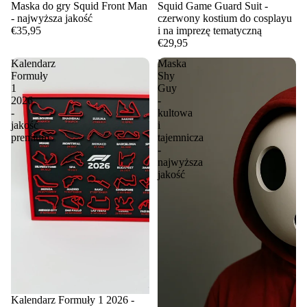
Maska do gry Squid Front Man
Squid Game Guard Suit -
- najwyższa jakość
czerwony kostium do cosplayu
€35,95
i na imprezę tematyczną
€29,95
Kalendarz
Maska
Formuły
Shy
1
Guy
2026
-
-
kultowa
jakość
i
premium
tajemnicza
-
najwyższa
jakość
Kalendarz Formuły 1 2026 -