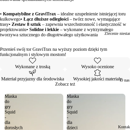
•
Kompatybilne z GraviTrax
– idealne uzupełnienie istniejącej toru
Otwórz
kulkowego•
Łącz dłuższe odległości
– twórz nowe, wymagające
obraz
trasy•
Zestaw 8 sztuk
– zapewnia wszechstronność i elastyczność w
w trybie
projektowaniu•
Solidne i lekkie
– wykonane z wytrzymałego
pełnoekranowym
Zlecenie niest
tworzywa sztucznego do długotrwałego użytkowania
Przenieś swój tor GraviTrax na wyższy poziom dzięki tym
funkcjonalnym i stylowym mostom!
Wykonane z troską
Wysoko ocenione
Materiał przyjazny dla środowiska
Wysokiej jakości materiały
O nas
Zobacz też
Maska
Maska
do
do
gry
gry
Squid
Squid
-
-
dla
dla
Kontak
dorosłych
dzieci