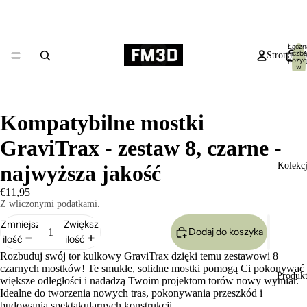
Łączn
liczba
Strona gł
pozycj
w
koszyk
0
Kompatybilne mostki
GraviTrax - zestaw 8, czarne -
Kolekc
najwyższa jakość
€11,95
Z wliczonymi podatkami.
Zmniejsz
Zwiększ
Dodaj do koszyka
ilość
ilość
Rozbuduj swój tor kulkowy GraviTrax dzięki temu zestawowi 8
czarnych mostków! Te smukłe, solidne mostki pomogą Ci pokonywać
Produk
większe odległości i nadadzą Twoim projektom torów nowy wymiar.
Idealne do tworzenia nowych tras, pokonywania przeszkód i
budowania spektakularnych konstrukcji.