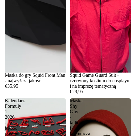
Maska do gry Squid Front Man
Squid Game Guard Suit -
- najwyższa jakość
czerwony kostium do cosplayu
€35,95
i na imprezę tematyczną
€29,95
Kalendarz
Maska
Formuły
Shy
1
Guy
2026
-
-
kultowa
jakość
i
premium
tajemnicza