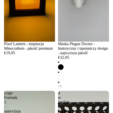
Pixel Lantern - inspiracja
Maska Plague Doctor -
Minecraftem - jakość premium
historyczny i tajemniczy design
€19,95
- najwyższa jakość
€32,95
Logo
4
Formuły
w
1
rzędzie
-
z
najwyższa
funkcją