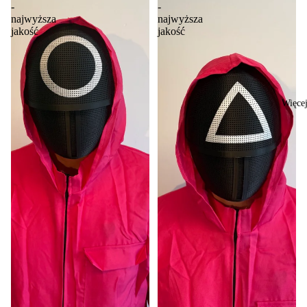
-
-
najwyższa
najwyższa
jakość
jakość
Więce