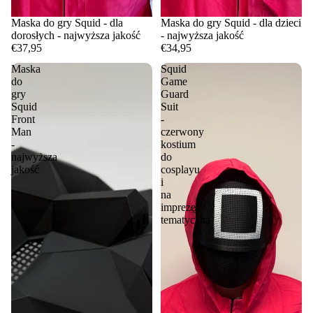
Maska do gry Squid - dla
Maska do gry Squid - dla dzieci
dorosłych - najwyższa jakość
- najwyższa jakość
€37,95
€34,95
Maska
Squid
do
Game
gry
Guard
Squid
Suit
Front
-
Man
czerwony
-
kostium
najwyższa
do
jakość
cosplayu
i
na
imprezę
tematyczną