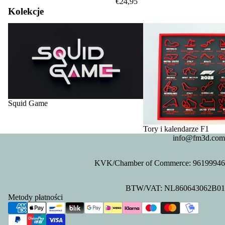
€24,95
Kolekcje
Squid Game
Tory i kalendarze F1
Squid Game
Tory i kalendarze F1
info@fm3d.com
KVK/Chamber of Commerce: 96199946
Polityka prywatności
BTW/VAT: NL860643062B01
Polityka zwrotu kosztów
Metody płatności
Dane kontaktowe
Warunki świadczenia usług