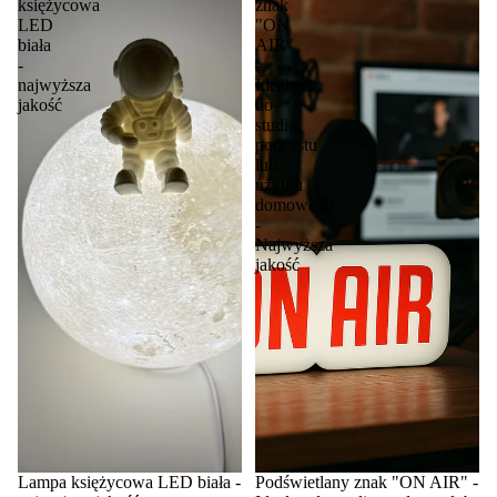
księżycowa
znak
LED
"ON
biała
AIR"
-
-
najwyższa
Idealny
jakość
do
studia,
podcastu
lub
użytku
domowego
-
Najwyższa
jakość
Lampa księżycowa LED biała -
Podświetlany znak "ON AIR" -