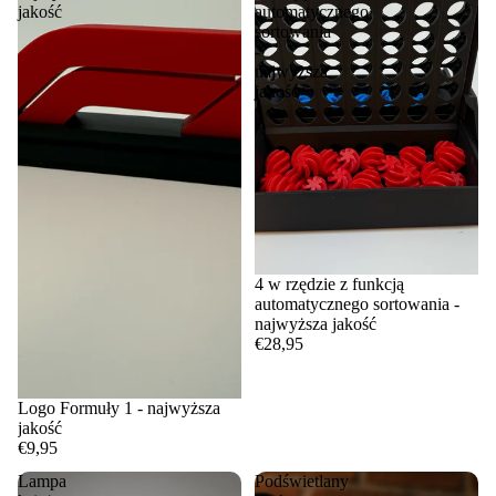
jakość
automatycznego
sortowania
-
najwyższa
jakość
4 w rzędzie z funkcją
automatycznego sortowania -
najwyższa jakość
€28,95
Logo Formuły 1 - najwyższa
jakość
€9,95
Lampa
Podświetlany