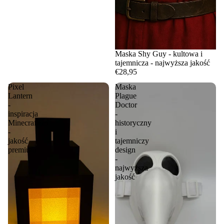
Maska Shy Guy - kultowa i
tajemnicza - najwyższa jakość
€28,95
Pixel
Maska
Lantern
Plague
-
Doctor
inspiracja
-
Minecraftem
historyczny
-
i
jakość
tajemniczy
premium
design
-
najwyższa
jakość