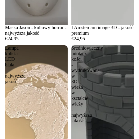
Maska Jason - kultowy horror -
I Amsterdam image 3D - jakość
najwyższa jakość
premium
€24,95
€24,95
Lampa
Średniowieczny
kulista
miotacz
LED
kości
biała
-
-
wydrukowana
najwyższa
w
jakość
3D
wieża
w
kształcie
wieży
-
najwyższa
jakość