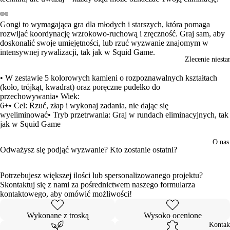
Gongi to wymagająca gra dla młodych i starszych, która pomaga
Otwórz
Otwórz
Otwórz
Otwórz
rozwijać koordynację wzrokowo-ruchową i zręczność. Graj sam, aby
obraz
obraz
obraz
obraz
doskonalić swoje umiejętności, lub rzuć wyzwanie znajomym w
w trybie
w trybie
w trybie
w trybie
intensywnej rywalizacji, tak jak w Squid Game.
pełnoekranowym
pełnoekranowym
pełnoekranowym
pełnoekranowym
Zlecenie niest
• W zestawie 5 kolorowych kamieni o rozpoznawalnych kształtach
(koło, trójkąt, kwadrat) oraz poręczne pudełko do
przechowywania• Wiek:
6+• Cel: Rzuć, złap i wykonaj zadania, nie dając się
wyeliminować• Tryb przetrwania: Graj w rundach eliminacyjnych, tak
jak w Squid Game
O nas
Odważysz się podjąć wyzwanie? Kto zostanie ostatni?
Potrzebujesz większej ilości lub spersonalizowanego projektu?
Skontaktuj się z nami za pośrednictwem naszego formularza
kontaktowego, aby omówić możliwości!
Wykonane z troską
Wysoko ocenione
Kontak