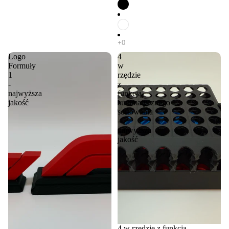
Logo
4
Formuły
w
1
rzędzie
-
z
najwyższa
funkcją
jakość
automatycznego
sortowania
-
najwyższa
jakość
4 w rzędzie z funkcją