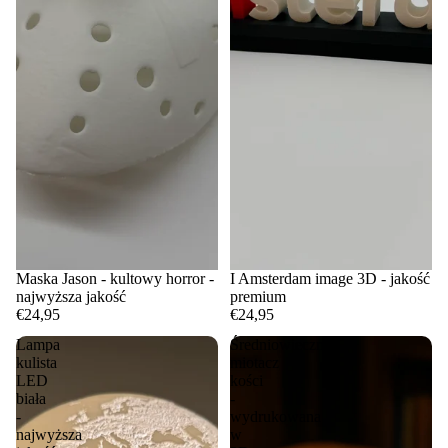
Maska Jason - kultowy horror -
I Amsterdam image 3D - jakość
najwyższa jakość
premium
€24,95
€24,95
Lampa
Średniowieczny
kulista
miotacz
LED
kości
biała
-
-
wydrukowana
najwyższa
w