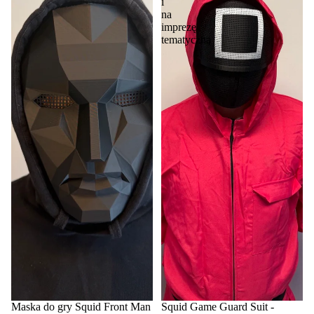
i
na
imprezę
tematyczną
Maska do gry Squid Front Man
Squid Game Guard Suit -