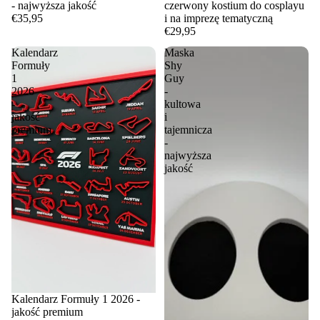
- najwyższa jakość
czerwony kostium do cosplayu
€35,95
i na imprezę tematyczną
€29,95
Kalendarz
Maska
Formuły
Shy
1
Guy
2026
-
-
kultowa
jakość
i
premium
tajemnicza
-
najwyższa
jakość
Kalendarz Formuły 1 2026 -
jakość premium