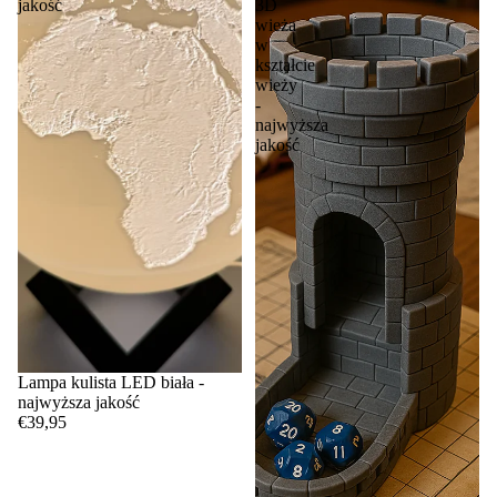
jakość
3D
wieża
w
kształcie
wieży
-
najwyższa
jakość
Lampa kulista LED biała -
najwyższa jakość
€39,95