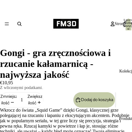
Łączn
liczba
Strona gł
pozycj
w
koszyk
0
Gongi - gra zręcznościowa i
rzucanie kałamarnicą -
Kolekc
najwyższa jakość
€10,95
Z wliczonymi podatkami.
Zmniejsz
Zwiększ
Dodaj do koszyka
ilość
ilość
Wkrocz do świata „Squid Game” dzięki Gongi, klasycznej grze
polegającej na rzucaniu i łapaniu z ekscytującym akcentem. Podobnie
Produk
jak w popularnym serialu, w tej grze liczy się precyzja, strategia i
pewna ręka. Rzucaj kamyki w powietrze i łap je, stosując różne
techniki, ale uważaj – każdy błąd może oznaczać Twoją eliminację.