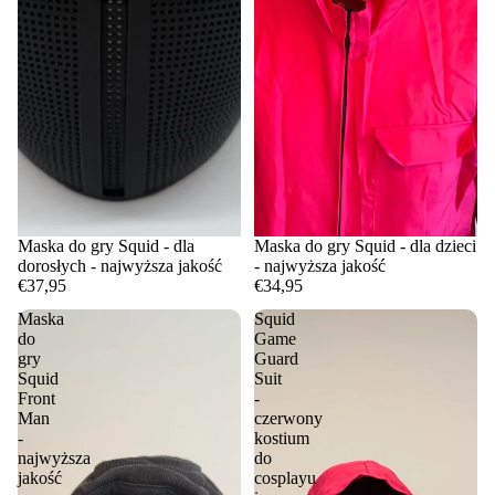
Maska do gry Squid - dla
Maska do gry Squid - dla dzieci
dorosłych - najwyższa jakość
- najwyższa jakość
€37,95
€34,95
Maska
Squid
do
Game
gry
Guard
Squid
Suit
Front
-
Man
czerwony
-
kostium
najwyższa
do
jakość
cosplayu