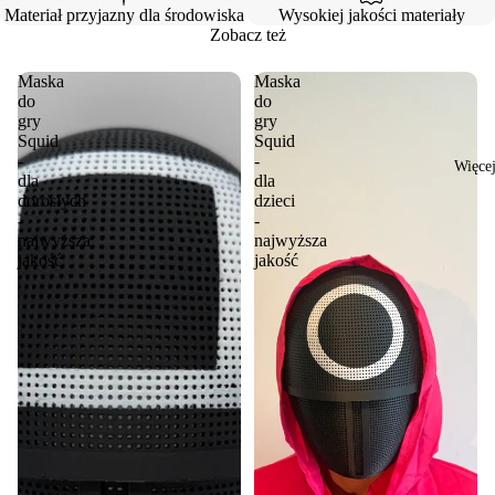
Materiał przyjazny dla środowiska
Wysokiej jakości materiały
Zobacz też
Maska
Maska
do
do
gry
gry
Squid
Squid
-
-
Więce
dla
dla
dorosłych
dzieci
-
-
najwyższa
najwyższa
jakość
jakość