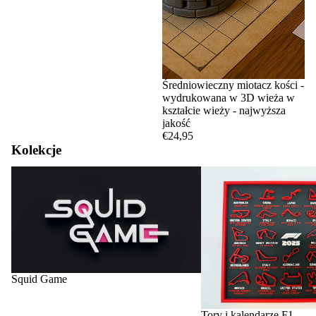
Średniowieczny miotacz kości -
wydrukowana w 3D wieża w
kształcie wieży - najwyższa
jakość
€24,95
Kolekcje
Squid Game
Tory i kalendarze F1
Squid Game
Tory i kalendarze F1