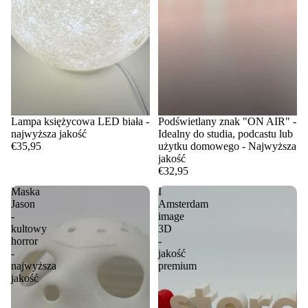
Lampa księżycowa LED biała -
Podświetlany znak "ON AIR" -
najwyższa jakość
Idealny do studia, podcastu lub
€35,95
użytku domowego - Najwyższa
jakość
€32,95
Maska
I
Jason
Amsterdam
-
image
kultowy
3D
horror
-
-
jakość
najwyższa
premium
jakość