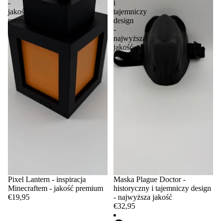
-
i
jakość
tajemniczy
premium
design
-
najwyższa
jakość
Pixel Lantern - inspiracja
Maska Plague Doctor -
Minecraftem - jakość premium
historyczny i tajemniczy design
€19,95
- najwyższa jakość
€32,95