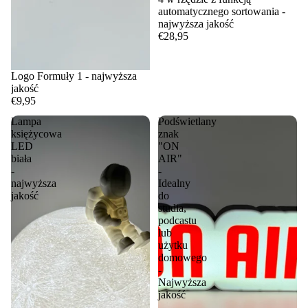
automatycznego sortowania -
najwyższa jakość
€28,95
Logo Formuły 1 - najwyższa
jakość
€9,95
Lampa
Podświetlany
księżycowa
znak
LED
"ON
biała
AIR"
-
-
najwyższa
Idealny
jakość
do
studia,
podcastu
lub
użytku
domowego
-
Najwyższa
jakość