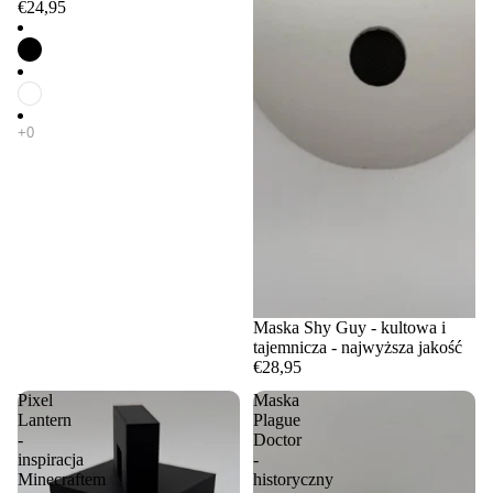
€24,95
Maska Shy Guy - kultowa i
tajemnicza - najwyższa jakość
€28,95
Pixel
Maska
Lantern
Plague
-
Doctor
inspiracja
-
Minecraftem
historyczny