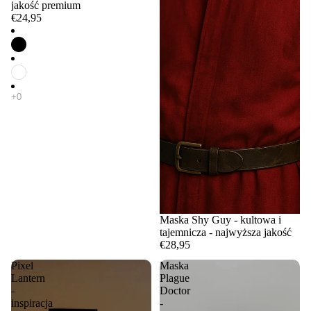
jakość premium
€24,95
Maska Shy Guy - kultowa i
tajemnicza - najwyższa jakość
€28,95
Pixel
Maska
Lantern
Plague
-
Doctor
inspiracja
-