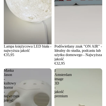
Lampa księżycowa LED biała -
Podświetlany znak "ON AIR" -
najwyższa jakość
Idealny do studia, podcastu lub
€35,95
użytku domowego - Najwyższa
jakość
€32,95
Maska
I
Jason
Amsterdam
-
image
kultowy
3D
horror
-
-
jakość
najwyższa
premium
jakość