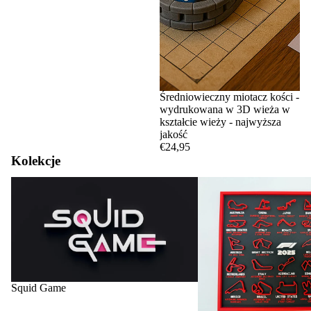
Średniowieczny miotacz kości -
wydrukowana w 3D wieża w
kształcie wieży - najwyższa
jakość
€24,95
Kolekcje
Squid Game
Tory i kalendarze F1
Squid Game