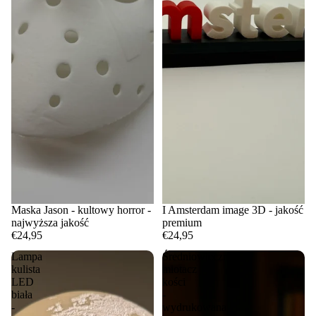
Maska Jason - kultowy horror -
I Amsterdam image 3D - jakość
najwyższa jakość
premium
€24,95
€24,95
Lampa
Średniowieczny
kulista
miotacz
LED
kości
biała
-
-
wydrukowana