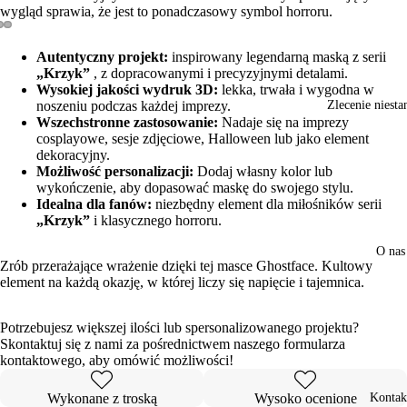
wygląd sprawia, że jest to ponadczasowy symbol horroru.
Otwórz
Otwórz
Otwórz
Autentyczny projekt:
inspirowany legendarną maską z serii
obraz
obraz
obraz
„Krzyk”
, z dopracowanymi i precyzyjnymi detalami.
w trybie
w trybie
w trybie
Wysokiej jakości wydruk 3D:
lekka, trwała i wygodna w
pełnoekranowym
pełnoekranowym
pełnoekranowym
noszeniu podczas każdej imprezy.
Zlecenie niest
Wszechstronne zastosowanie:
Nadaje się na imprezy
cosplayowe, sesje zdjęciowe, Halloween lub jako element
dekoracyjny.
Możliwość personalizacji:
Dodaj własny kolor lub
wykończenie, aby dopasować maskę do swojego stylu.
Idealna dla fanów:
niezbędny element dla miłośników serii
„Krzyk”
i klasycznego horroru.
O nas
Zrób przerażające wrażenie dzięki tej masce Ghostface. Kultowy
element na każdą okazję, w której liczy się napięcie i tajemnica.
Potrzebujesz większej ilości lub spersonalizowanego projektu?
Skontaktuj się z nami za pośrednictwem naszego formularza
kontaktowego, aby omówić możliwości!
Wykonane z troską
Wysoko ocenione
Kontak