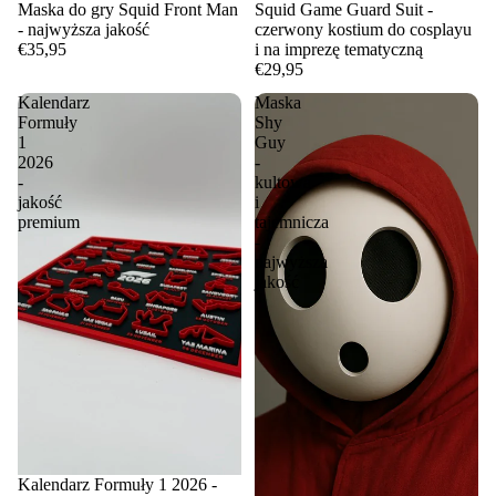
Maska do gry Squid Front Man
Squid Game Guard Suit -
- najwyższa jakość
czerwony kostium do cosplayu
€35,95
i na imprezę tematyczną
€29,95
Kalendarz
Maska
Formuły
Shy
1
Guy
2026
-
-
kultowa
jakość
i
premium
tajemnicza
-
najwyższa
jakość
Kalendarz Formuły 1 2026 -