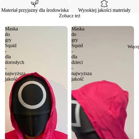
Materiał przyjazny dla środowiska
Wysokiej jakości materiały
Zobacz też
Maska
Maska
do
do
gry
gry
Squid
Squid
Więce
-
-
dla
dla
dorosłych
dzieci
-
-
najwyższa
najwyższa
jakość
jakość