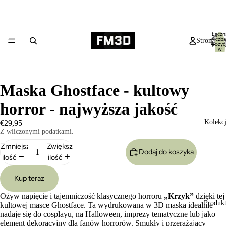
Łączn
liczba
Strona gł
pozycj
w
koszyk
0
Maska Ghostface - kultowy
horror - najwyższa jakość
Kolekc
€29,95
Z wliczonymi podatkami.
Zmniejsz
Zwiększ
Dodaj do koszyka
ilość
ilość
Kup teraz
Ożyw napięcie i tajemniczość klasycznego horroru
„Krzyk”
dzięki tej
Produk
kultowej masce Ghostface. Ta wydrukowana w 3D maska idealnie
nadaje się do cosplayu, na Halloween, imprezy tematyczne lub jako
element dekoracyjny dla fanów horrorów. Smukły i przerażający