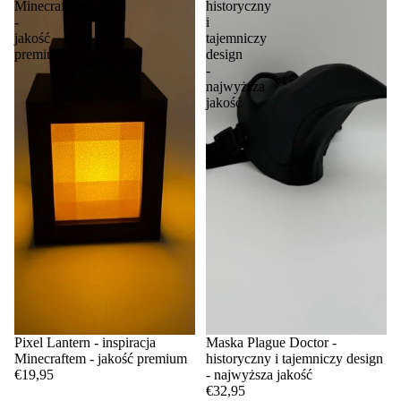
Minecraftem
historyczny
-
i
jakość
tajemniczy
premium
design
-
najwyższa
jakość
Pixel Lantern - inspiracja
Maska Plague Doctor -
Minecraftem - jakość premium
historyczny i tajemniczy design
€19,95
- najwyższa jakość
€32,95