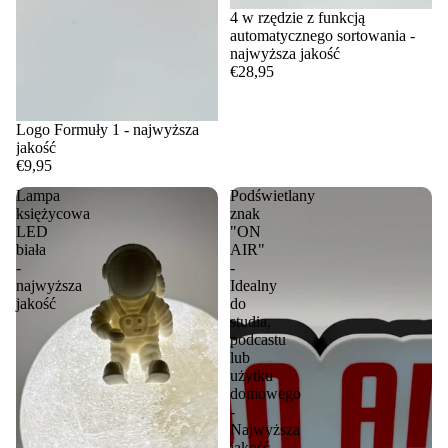
4 w rzędzie z funkcją
automatycznego sortowania -
najwyższa jakość
€28,95
Logo Formuły 1 - najwyższa
jakość
€9,95
Lampa
Podświetlany
księżycowa
znak
LED
"ON
biała
AIR"
-
-
najwyższa
Idealny
jakość
do
studia,
podcastu
lub
użytku
domowego
-
Najwyższa
jakość