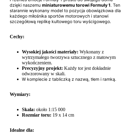
dzięki naszemu
miniaturowemu torowi Formuły 1
. Ten
starannie wykonany model to pozycja obowiązkowa dla
każdego miłośnika sportów motorowych i stanowi
szczegółową replikę kultowego toru wyścigowego.
Cechy:
Wysokiej jakości materiały:
Wykonany z
wytrzymałego tworzywa sztucznego z matowym
wykończeniem.
Precyzyjny projekt:
Każdy tor jest dokładnie
odwzorowany w skali.
W komplecie z tabliczką z nazwą, tłem i ramką.
Wymiary:
Skala:
około 1:15 000
Rozmiar toru:
19 x 14 cm
Idealne dla: