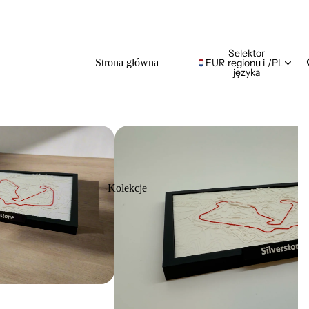
Selektor
Strona główna
EUR
regionu i
/
PL
języka
Kolekcje