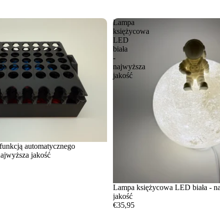
Lampa
księżycowa
LED
biała
-
go
najwyższa
jakość
 funkcją automatycznego
najwyższa jakość
Lampa księżycowa LED biała - n
jakość
€35,95