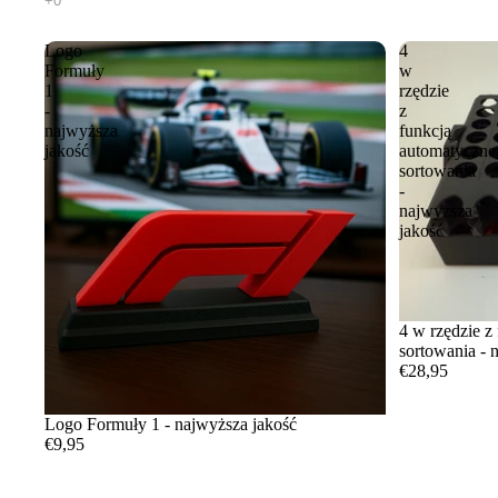
Logo
4
Formuły
w
1
rzędzie
-
z
najwyższa
funkcją
jakość
automatyczne
sortowania
-
najwyższa
jakość
4 w rzędzie z
sortowania - 
€28,95
Logo Formuły 1 - najwyższa jakość
€9,95