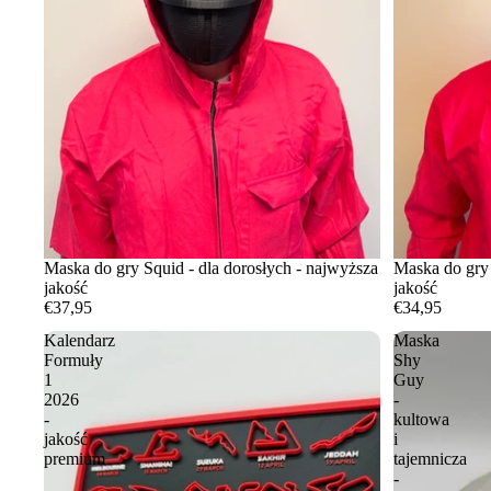
Maska do gry Squid - dla dorosłych - najwyższa
Maska do gry 
jakość
jakość
€37,95
€34,95
Kalendarz
Maska
Formuły
Shy
1
Guy
2026
-
-
kultowa
jakość
i
premium
tajemnicza
-