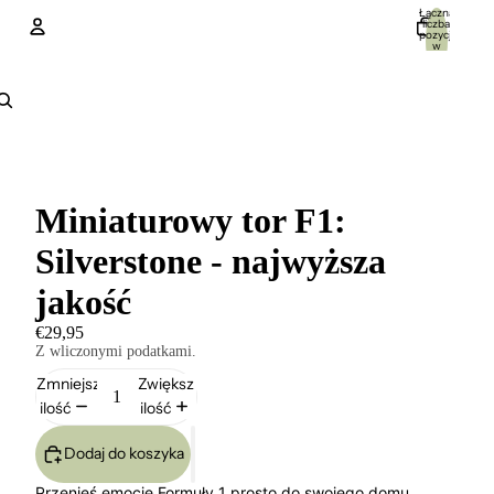
Łączna
liczba
pozycji
w
koszyku:
0
Konto
Inne opcje logowania
Zamówienia
Profil
Miniaturowy tor F1:
Silverstone - najwyższa
jakość
€29,95
Z wliczonymi podatkami.
Zmniejsz
Zwiększ
ilość
ilość
Dodaj do koszyka
Przenieś emocje Formuły 1 prosto do swojego domu