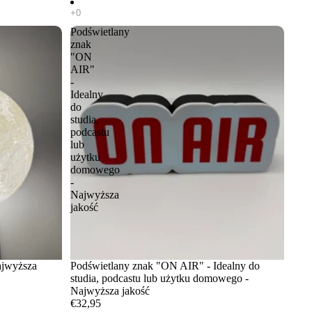
Podświetlany
znak
"ON
AIR"
-
Idealny
do
studia,
podcastu
lub
użytku
domowego
-
Najwyższa
jakość
ajwyższa
Podświetlany znak "ON AIR" - Idealny do
studia, podcastu lub użytku domowego -
Najwyższa jakość
€32,95