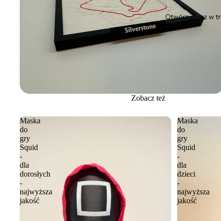
Otwórz obraz w t
Zobacz też
Maska
Maska
do
do
gry
gry
Squid
Squid
-
-
dla
dla
dorosłych
dzieci
-
-
najwyższa
najwyższa
jakość
jakość