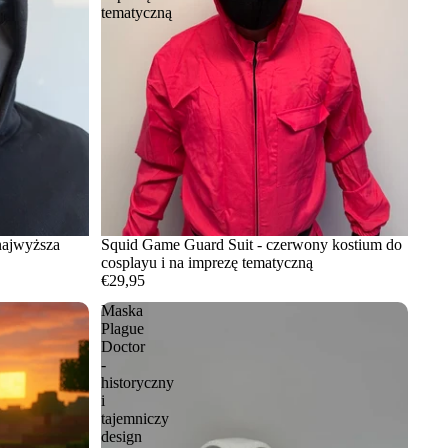
tematyczną
najwyższa
Squid Game Guard Suit - czerwony kostium do
cosplayu i na imprezę tematyczną
€29,95
Maska
Plague
Doctor
-
historyczny
i
tajemniczy
design