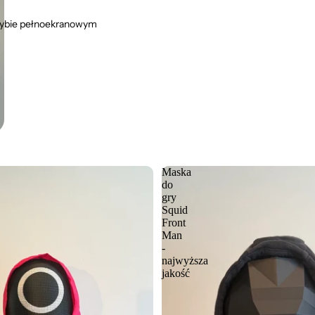
rybie pełnoekranowym
Maska
do
gry
Squid
Front
Man
-
najwyższa
jakość