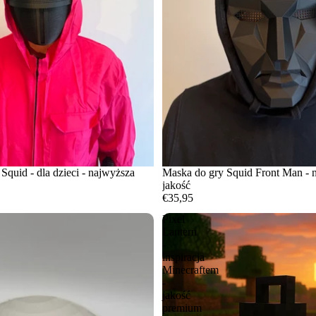
Squid - dla dzieci - najwyższa
Maska do gry Squid Front Man - 
jakość
€35,95
Pixel
Lantern
-
inspiracja
Minecraftem
-
jakość
premium