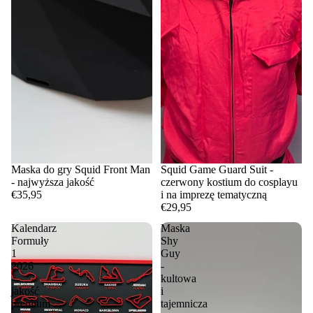
Maska do gry Squid Front Man
Squid Game Guard Suit -
- najwyższa jakość
czerwony kostium do cosplayu
€35,95
i na imprezę tematyczną
€29,95
Kalendarz
Maska
Formuły
Shy
1
Guy
2026
-
-
kultowa
jakość
i
premium
tajemnicza