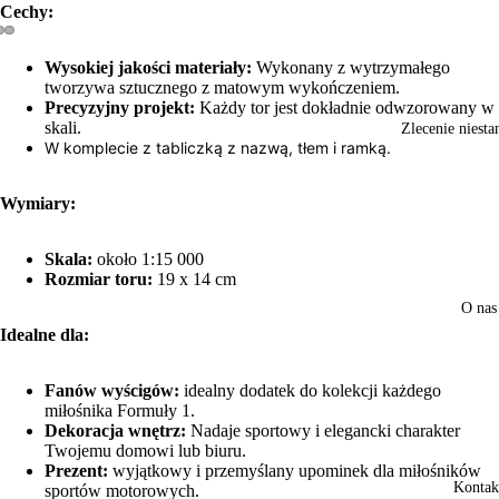
Cechy:
Otwórz
Otwórz
Otwórz
Wysokiej jakości materiały:
Wykonany z wytrzymałego
obraz
obraz
obraz
tworzywa sztucznego z matowym wykończeniem.
w trybie
w trybie
w trybie
Precyzyjny projekt:
Każdy tor jest dokładnie odwzorowany w
skali.
pełnoekranowym
pełnoekranowym
pełnoekranowym
Zlecenie niest
W komplecie z tabliczką z nazwą, tłem i ramką.
Wymiary:
Skala:
około 1:15 000
Rozmiar toru:
19 x 14 cm
O nas
Idealne dla:
Fanów wyścigów:
idealny dodatek do kolekcji każdego
miłośnika Formuły 1.
Dekoracja wnętrz:
Nadaje sportowy i elegancki charakter
Twojemu domowi lub biuru.
Prezent:
wyjątkowy i przemyślany upominek dla miłośników
Kontak
sportów motorowych.