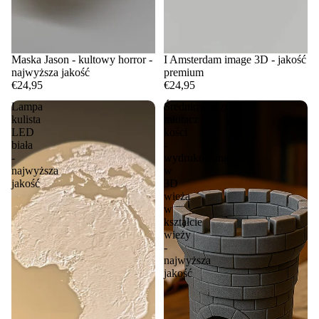
Maska Jason - kultowy horror -
I Amsterdam image 3D - jakość
najwyższa jakość
premium
€24,95
€24,95
Lampa
Średniowieczny
kulista
miotacz
LED
kości
biała
-
-
wydrukowana
najwyższa
w
jakość
3D
wieża
w
kształcie
wieży
-
najwyższa
jakość