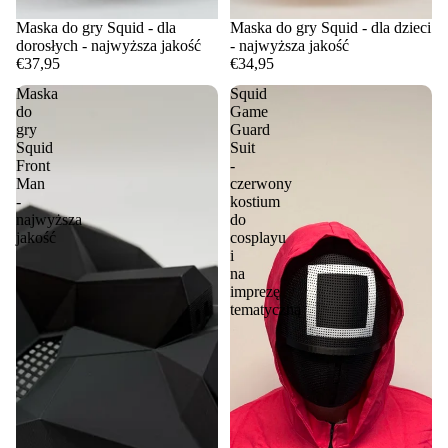
Maska do gry Squid - dla
Maska do gry Squid - dla dzieci
dorosłych - najwyższa jakość
- najwyższa jakość
€37,95
€34,95
Maska
Squid
do
Game
gry
Guard
Squid
Suit
Front
-
Man
czerwony
-
kostium
najwyższa
do
jakość
cosplayu
i
na
imprezę
tematyczną