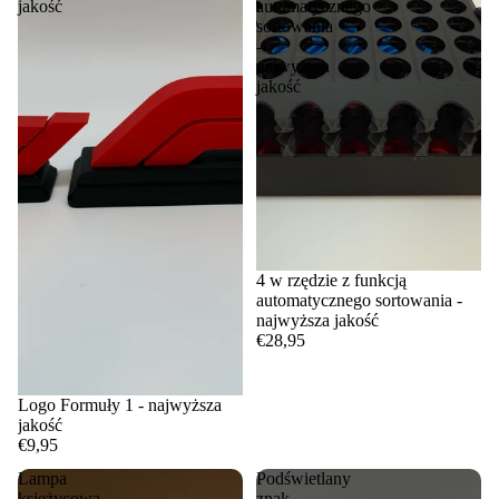
jakość
automatycznego
sortowania
-
najwyższa
jakość
4 w rzędzie z funkcją
automatycznego sortowania -
najwyższa jakość
€28,95
Logo Formuły 1 - najwyższa
jakość
€9,95
Lampa
Podświetlany
księżycowa
znak