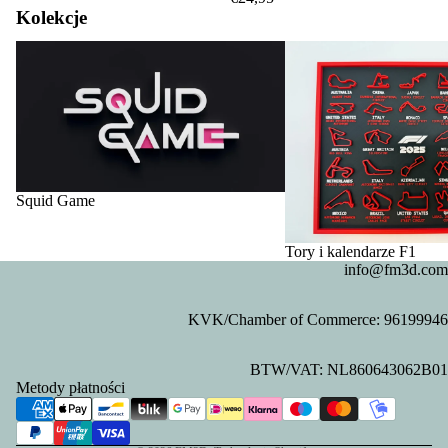
Kolekcje
Squid Game
Tory i kalendarze F1
Squid Game
Tory i kalendarze F1
info@fm3d.com
KVK/Chamber of Commerce: 96199946
Polityka prywatności
BTW/VAT: NL860643062B01
Polityka zwrotu kosztów
Metody płatności
Dane kontaktowe
Warunki świadczenia usług