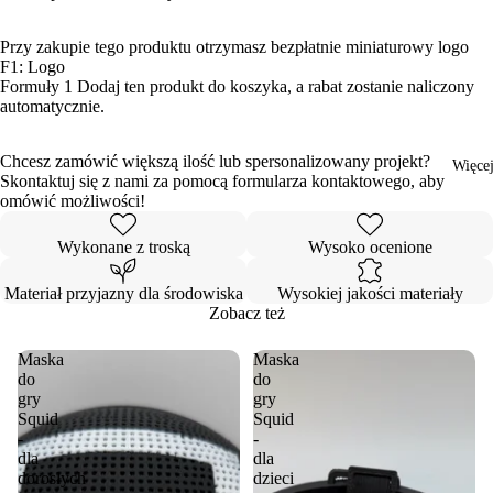
Przy zakupie tego produktu otrzymasz bezpłatnie miniaturowy logo
F1:
Logo
Formuły 1
Dodaj ten produkt do koszyka, a rabat zostanie naliczony
automatycznie.
Chcesz zamówić większą ilość lub spersonalizowany projekt?
Więce
Skontaktuj się z nami za pomocą formularza kontaktowego, aby
omówić możliwości!
Wykonane z troską
Wysoko ocenione
Materiał przyjazny dla środowiska
Wysokiej jakości materiały
Zobacz też
Maska
Maska
do
do
gry
gry
Squid
Squid
-
-
dla
dla
dorosłych
dzieci