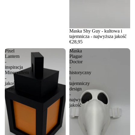
Maska Shy Guy - kultowa i
tajemnicza - najwyższa jakość
€28,95
Pixel
Maska
Lantern
Plague
-
Doctor
inspiracja
-
Minecraftem
historyczny
-
i
jakość
tajemniczy
premium
design
-
najwyższa
jakość