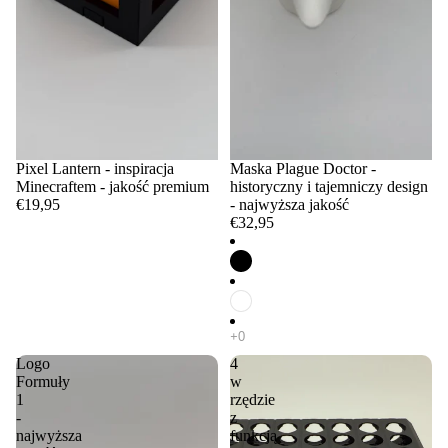
Pixel Lantern - inspiracja
Maska Plague Doctor -
Minecraftem - jakość premium
historyczny i tajemniczy design
€19,95
- najwyższa jakość
€32,95
Logo
4
Formuły
w
1
rzędzie
-
z
najwyższa
funkcją