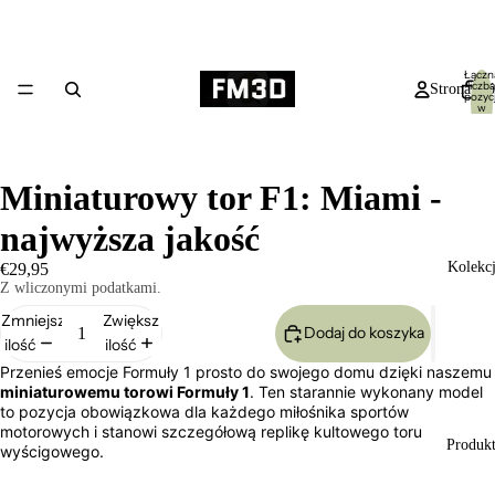
Łączn
liczba
Strona gł
pozycj
w
koszyk
0
Miniaturowy tor F1: Miami -
najwyższa jakość
Kolekc
€29,95
Z wliczonymi podatkami.
Zmniejsz
Zwiększ
Dodaj do koszyka
ilość
ilość
Przenieś emocje Formuły 1 prosto do swojego domu dzięki naszemu
miniaturowemu torowi Formuły 1
. Ten starannie wykonany model
to pozycja obowiązkowa dla każdego miłośnika sportów
motorowych i stanowi szczegółową replikę kultowego toru
Produk
wyścigowego.