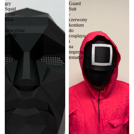
gry
Guard
Squid
Suit
Front
-
Man
czerwony
-
kostium
najwyższa
do
jakość
cosplayu
i
na
imprezę
tematyczną