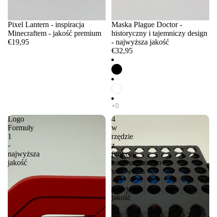
Pixel Lantern - inspiracja
Maska Plague Doctor -
Minecraftem - jakość premium
historyczny i tajemniczy design
€19,95
- najwyższa jakość
€32,95
Logo
4
Formuły
w
1
rzędzie
-
z
najwyższa
funkcją
jakość
automatycznego
sortowania
-
najwyższa
jakość