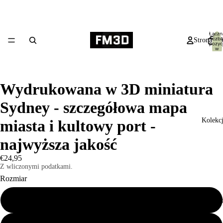
Łączn
liczba
Strona gł
pozycj
w
koszyk
0
Wydrukowana w 3D miniatura
Sydney - szczegółowa mapa
Kolekc
miasta i kultowy port -
najwyższa jakość
€24,95
Z wliczonymi podatkami.
Rozmiar
Mały 19x14cm
Produk