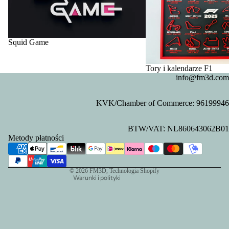
Squid Game
Tory i kalendarze F1
info@fm3d.com
KVK/Chamber of Commerce: 96199946
Polityka prywatności
BTW/VAT: NL860643062B01
Polityka zwrotu kosztów
Metody płatności
Dane kontaktowe
Warunki świadczenia usług
© 2026
FM3D
, Technologia Shopify
Warunki i polityki