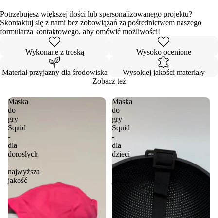
Potrzebujesz większej ilości lub spersonalizowanego projektu?
Skontaktuj się z nami bez zobowiązań za pośrednictwem naszego
formularza kontaktowego, aby omówić możliwości!
Wykonane z troską
Wysoko ocenione
Materiał przyjazny dla środowiska
Wysokiej jakości materiały
Zobacz też
Maska
Maska
do
do
gry
gry
Squid
Squid
-
-
dla
dla
dorosłych
dzieci
-
-
najwyższa
najwyższa
jakość
jakość