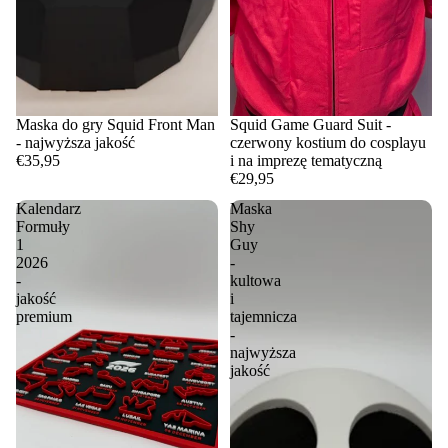
Maska do gry Squid Front Man
Squid Game Guard Suit -
- najwyższa jakość
czerwony kostium do cosplayu
€35,95
i na imprezę tematyczną
€29,95
Kalendarz
Maska
Formuły
Shy
1
Guy
2026
-
-
kultowa
jakość
i
premium
tajemnicza
-
najwyższa
jakość