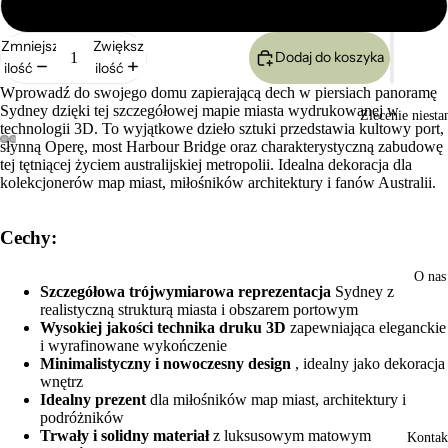
Duży 24x17cm
Zmniejsz
Zwiększ
Dodaj do koszyka
ilość
ilość
Wprowadź do swojego domu zapierającą dech w piersiach panoramę
Sydney dzięki tej szczegółowej mapie miasta wydrukowanej w
Zlecenie niest
technologii 3D. To wyjątkowe dzieło sztuki przedstawia kultowy port,
słynną Operę, most Harbour Bridge oraz charakterystyczną zabudowę
tej tętniącej życiem australijskiej metropolii. Idealna dekoracja dla
Otwórz
Otwórz
Otwórz
Otwórz
kolekcjonerów map miast, miłośników architektury i fanów Australii.
obraz
obraz
obraz
obraz
w trybie
w trybie
w trybie
w trybie
pełnoekranowym
pełnoekranowym
pełnoekranowym
pełnoekranowym
Cechy:
O nas
Szczegółowa trójwymiarowa reprezentacja
Sydney z
realistyczną strukturą miasta i obszarem portowym
Wysokiej jakości technika druku 3D
zapewniająca eleganckie
i wyrafinowane wykończenie
Minimalistyczny i nowoczesny design
, idealny jako dekoracja
wnętrz
Idealny prezent
dla miłośników map miast, architektury i
podróżników
Trwały i solidny materiał
z luksusowym matowym
Kontak