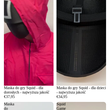
Maska do gry Squid - dla
Maska do gry Squid - dla dzieci
dorosłych - najwyższa jakość
- najwyższa jakość
€37,95
€34,95
Maska
Squid
do
Game