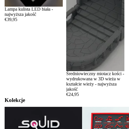
Lampa kulista LED biała -
najwyższa jakość
€39,95
Średniowieczny miotacz kości -
wydrukowana w 3D wieża w
kształcie wieży - najwyższa
jakość
€24,95
Kolekcje
Squid Game
Tory i kalendarze F1