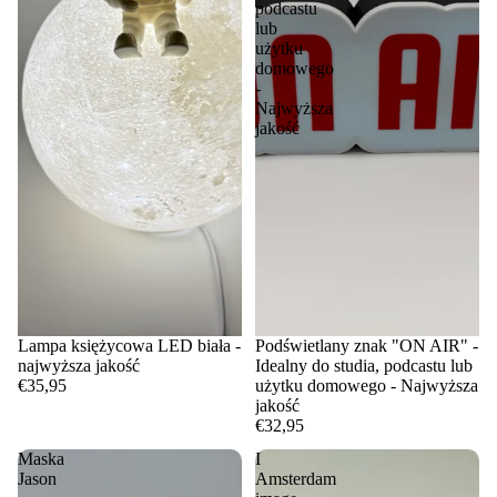
podcastu
lub
użytku
domowego
-
Najwyższa
jakość
Lampa księżycowa LED biała -
Podświetlany znak "ON AIR" -
najwyższa jakość
Idealny do studia, podcastu lub
€35,95
użytku domowego - Najwyższa
jakość
€32,95
Maska
I
Jason
Amsterdam