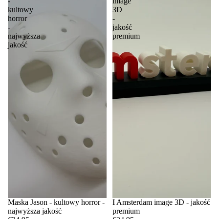
-
image
kultowy
3D
horror
-
-
jakość
najwyższa
premium
jakość
Maska Jason - kultowy horror -
I Amsterdam image 3D - jakość
najwyższa jakość
premium