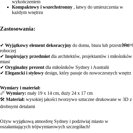
wykończeniem
Kompaktowy i wszechstronny
, łatwy do umieszczenia w
każdym wnętrzu
Zastosowania:
Więce
✔
Wyjątkowy element dekoracyjny
do domu, biura lub przestrzeni
roboczej
✔
Inspirujący przedmiot
dla architektów, projektantów i miłośników
miast
✔
Oryginalny prezent
dla miłośników Sydney i Australii
✔
Elegancki i stylowy
design, który pasuje do nowoczesnych wnętrz
Wymiary i materiał:
📏
Wymiary:
mały 19 x 14 cm, duży 24 x 17 cm
🛠️
Materiał:
wysokiej jakości tworzywo sztuczne drukowane w 3D z
drobnymi detalami
Ożyw wyjątkową atmosferę Sydney i podziwiaj miasto w
oszałamiających trójwymiarowych szczegółach!