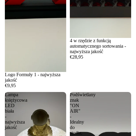
4 w rzędzie z funkcją
automatycznego sortowania -
najwyższa jakość
€28,95
Logo Formuły 1 - najwyższa
jakość
€9,95
Lampa
Podświetlany
księżycowa
znak
LED
"ON
biała
AIR"
-
-
najwyższa
Idealny
jakość
do
studia,