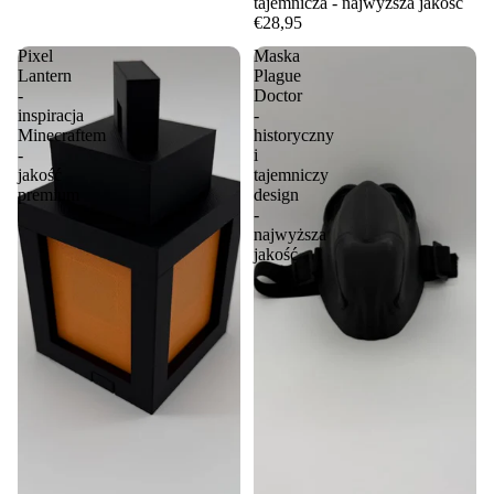
tajemnicza - najwyższa jakość
€28,95
Pixel
Maska
Lantern
Plague
-
Doctor
inspiracja
-
Minecraftem
historyczny
-
i
jakość
tajemniczy
premium
design
-
najwyższa
jakość