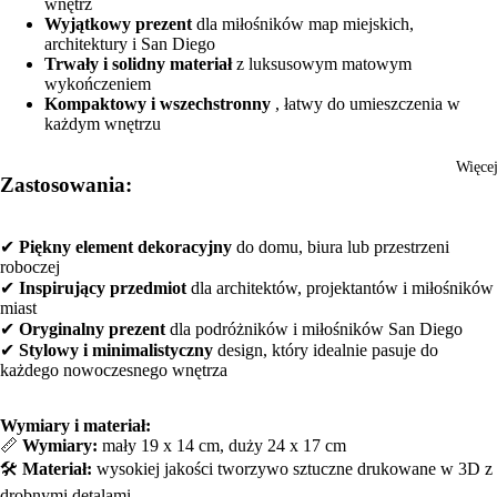
wnętrz
Wyjątkowy prezent
dla miłośników map miejskich,
architektury i San Diego
Trwały i solidny materiał
z luksusowym matowym
wykończeniem
Kompaktowy i wszechstronny
, łatwy do umieszczenia w
każdym wnętrzu
Więce
Zastosowania:
✔
Piękny element dekoracyjny
do domu, biura lub przestrzeni
roboczej
✔
Inspirujący przedmiot
dla architektów, projektantów i miłośników
miast
✔
Oryginalny prezent
dla podróżników i miłośników San Diego
✔
Stylowy i minimalistyczny
design, który idealnie pasuje do
każdego nowoczesnego wnętrza
Wymiary i materiał:
📏
Wymiary:
mały 19 x 14 cm, duży 24 x 17 cm
🛠️
Materiał:
wysokiej jakości tworzywo sztuczne drukowane w 3D z
drobnymi detalami