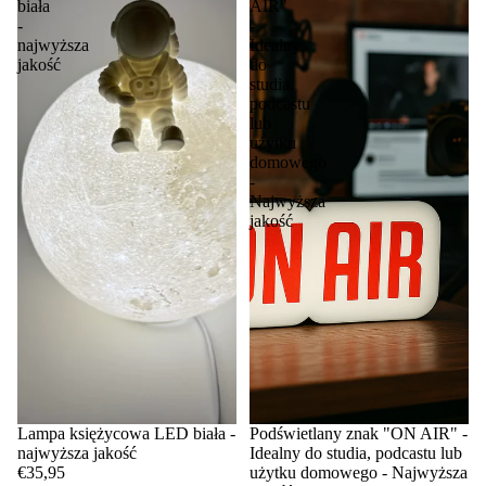
biała
AIR"
-
-
najwyższa
Idealny
jakość
do
studia,
podcastu
lub
użytku
domowego
-
Najwyższa
jakość
Lampa księżycowa LED biała -
Podświetlany znak "ON AIR" -
najwyższa jakość
Idealny do studia, podcastu lub
€35,95
użytku domowego - Najwyższa