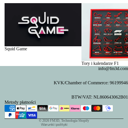
Squid Game
Tory i kalendarze F1
Squid Game
Tory i kalendarze F1
info@fm3d.com
KVK/Chamber of Commerce: 96199946
Polityka prywatności
BTW/VAT: NL860643062B01
Polityka zwrotu kosztów
Metody płatności
Dane kontaktowe
Warunki świadczenia usług
© 2026
FM3D
, Technologia Shopify
Warunki i polityki