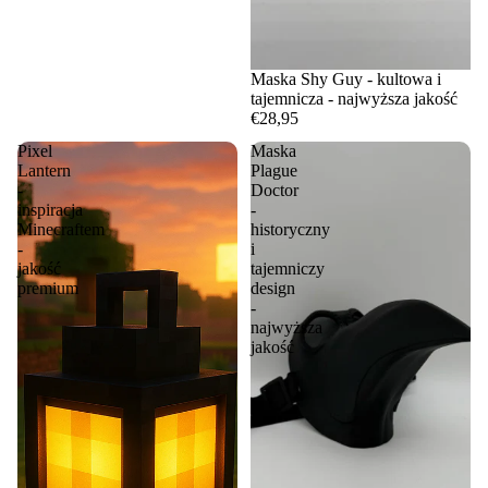
Maska Shy Guy - kultowa i
tajemnicza - najwyższa jakość
€28,95
Pixel
Maska
Lantern
Plague
-
Doctor
inspiracja
-
Minecraftem
historyczny
-
i
jakość
tajemniczy
premium
design
-
najwyższa
jakość