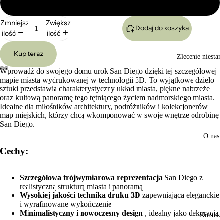
Duży 24x17cm
Zmniejsz
Zwiększ
Dodaj do koszyka
ilość
ilość
Kup teraz
Zlecenie niest
Wprowadź do swojego domu urok San Diego dzięki tej szczegółowej
mapie miasta wydrukowanej w technologii 3D. To wyjątkowe dzieło
Otwórz
Otwórz
Otwórz
Otwórz
sztuki przedstawia charakterystyczny układ miasta, piękne nabrzeże
obraz
obraz
obraz
obraz
oraz kultową panoramę tego tętniącego życiem nadmorskiego miasta.
w trybie
w trybie
w trybie
w trybie
Idealne dla miłośników architektury, podróżników i kolekcjonerów
pełnoekranowym
pełnoekranowym
pełnoekranowym
pełnoekranowym
map miejskich, którzy chcą wkomponować w swoje wnętrze odrobinę
San Diego.
O nas
Cechy:
Szczegółowa trójwymiarowa reprezentacja
San Diego z
realistyczną strukturą miasta i panoramą
Wysokiej jakości technika druku 3D
zapewniająca eleganckie
i wyrafinowane wykończenie
Minimalistyczny i nowoczesny design
, idealny jako dekoracja
Kontak