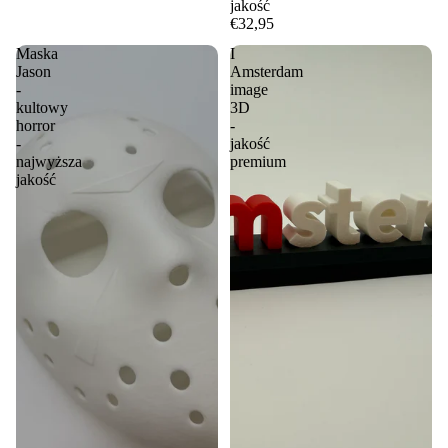
jakość
€32,95
Maska
I
Jason
Amsterdam
-
image
kultowy
3D
horror
-
-
jakość
najwyższa
premium
jakość