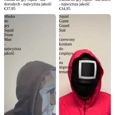
dorosłych - najwyższa jakość
- najwyższa jakość
€37,95
€34,95
Maska
Squid
do
Game
gry
Guard
Squid
Suit
Front
-
Man
czerwony
-
kostium
najwyższa
do
jakość
cosplayu
i
na
imprezę
tematyczną