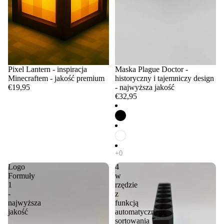
Pixel Lantern - inspiracja
Maska Plague Doctor -
Minecraftem - jakość premium
historyczny i tajemniczy design
€19,95
- najwyższa jakość
€32,95
Logo
4
Formuły
w
1
rzędzie
-
z
najwyższa
funkcją
jakość
automatycznego
sortowania