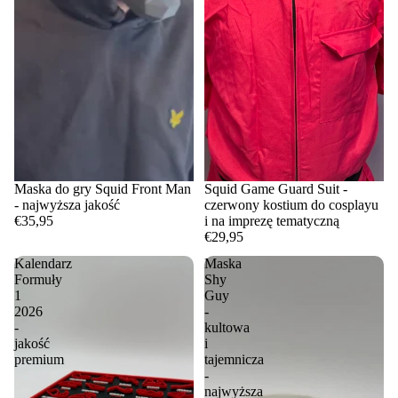
Maska do gry Squid Front Man
Squid Game Guard Suit -
- najwyższa jakość
czerwony kostium do cosplayu
€35,95
i na imprezę tematyczną
€29,95
Kalendarz
Maska
Formuły
Shy
1
Guy
2026
-
-
kultowa
jakość
i
premium
tajemnicza
-
najwyższa