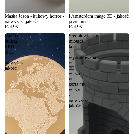
Maska Jason - kultowy horror -
I Amsterdam image 3D - jakość
najwyższa jakość
premium
€24,95
€24,95
Lampa
Średniowieczny
kulista
miotacz
LED
kości
biała
-
-
wydrukowana
najwyższa
w
jakość
3D
wieża
w
kształcie
wieży
-
najwyższa
jakość