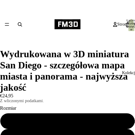
Łączn
liczba
Strona gł
pozycj
w
koszyk
0
Wydrukowana w 3D miniatura
San Diego - szczegółowa mapa
Kolekc
miasta i panorama - najwyższa
jakość
€24,95
Z wliczonymi podatkami.
Rozmiar
Mały 19x14cm
Produk