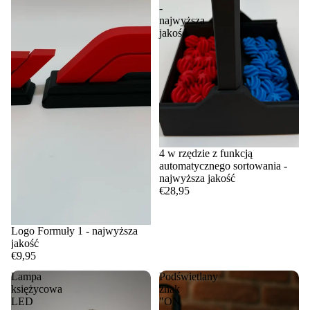
-
najwyższa
jakość
4 w rzędzie z funkcją
automatycznego sortowania -
najwyższa jakość
€28,95
Logo Formuły 1 - najwyższa
jakość
€9,95
Lampa
Podświetlany
księżycowa
znak
LED
"ON