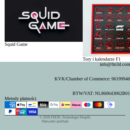
Squid Game
Tory i kalendarze F1
Squid Game
Tory i kalendarze F1
info@fm3d.com
KVK/Chamber of Commerce: 96199946
Polityka prywatności
BTW/VAT: NL860643062B01
Polityka zwrotu kosztów
Metody płatności
Dane kontaktowe
Warunki świadczenia usług
© 2026
FM3D
, Technologia Shopify
Warunki i polityki