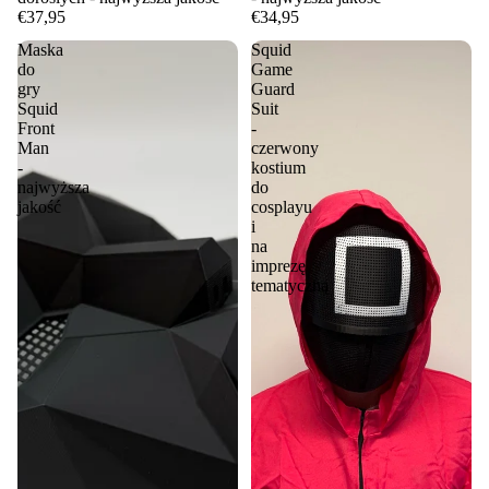
€37,95
€34,95
Maska
Squid
do
Game
gry
Guard
Squid
Suit
Front
-
Man
czerwony
-
kostium
najwyższa
do
jakość
cosplayu
i
na
imprezę
tematyczną