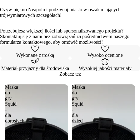
Ożyw piękno Neapolu i podziwiaj miasto w oszałamiających
trójwymiarowych szczegółach!
Potrzebujesz większej ilości lub spersonalizowanego projektu?
Skontaktuj się z nami bez zobowiązań za pośrednictwem naszego
formularza kontaktowego, aby omówić możliwości!
Wykonane z troską
Wysoko ocenione
Materiał przyjazny dla środowiska
Wysokiej jakości materiały
Zobacz też
Maska
Maska
do
do
gry
gry
Squid
Squid
-
-
dla
dla
dorosłych
dzieci
-
-
najwyższa
najwyższa
jakość
jakość