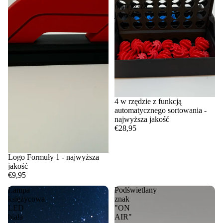
najwyższa
jakość
4 w rzędzie z funkcją
automatycznego sortowania -
najwyższa jakość
€28,95
Logo Formuły 1 - najwyższa
jakość
€9,95
Lampa
Podświetlany
księżycowa
znak
LED
"ON
biała
AIR"