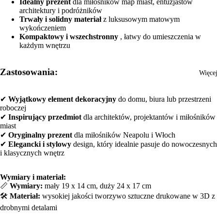
pełnoekranowym
pełnoekranowym
pełnoekranowym
pełnoekranowym
Idealny prezent
dla miłośników map miast, entuzjastów
architektury i podróżników
Trwały i solidny materiał
z luksusowym matowym
wykończeniem
Kompaktowy i wszechstronny
, łatwy do umieszczenia w
każdym wnętrzu
Zastosowania:
Więce
✔
Wyjątkowy element dekoracyjny
do domu, biura lub przestrzeni
roboczej
✔
Inspirujący przedmiot
dla architektów, projektantów i miłośników
miast
✔
Oryginalny prezent
dla miłośników Neapolu i Włoch
✔
Elegancki i stylowy
design, który idealnie pasuje do nowoczesnych
i klasycznych wnętrz
Wymiary i materiał:
📏
Wymiary:
mały 19 x 14 cm, duży 24 x 17 cm
🛠️
Materiał:
wysokiej jakości tworzywo sztuczne drukowane w 3D z
drobnymi detalami