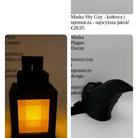
Maska Shy Guy - kultowa i
tajemnicza - najwyższa jakość
€28,95
Pixel
Maska
Lantern
Plague
-
Doctor
inspiracja
-
Minecraftem
historyczny
-
i
jakość
tajemniczy
premium
design
-
najwyższa
jakość