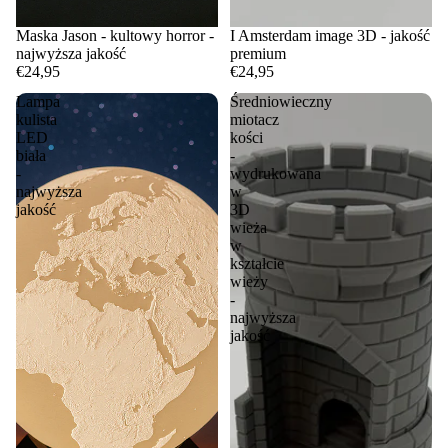
Maska Jason - kultowy horror -
I Amsterdam image 3D - jakość
najwyższa jakość
premium
€24,95
€24,95
Lampa
Średniowieczny
kulista
miotacz
LED
kości
biała
-
-
wydrukowana
najwyższa
w
jakość
3D
wieża
w
kształcie
wieży
-
najwyższa
jakość