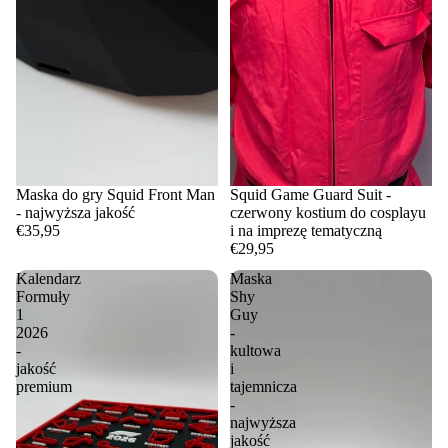
Maska do gry Squid Front Man
Squid Game Guard Suit -
- najwyższa jakość
czerwony kostium do cosplayu
€35,95
i na imprezę tematyczną
€29,95
Kalendarz
Maska
Formuły
Shy
1
Guy
2026
-
-
kultowa
jakość
i
premium
tajemnicza
-
najwyższa
jakość