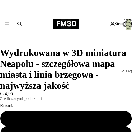
Łączn
liczba
Strona gł
pozycj
w
koszyk
0
Wydrukowana w 3D miniatura
Neapolu - szczegółowa mapa
Kolekc
miasta i linia brzegowa -
najwyższa jakość
€24,95
Z wliczonymi podatkami.
Rozmiar
Mały 19x14cm
Produk