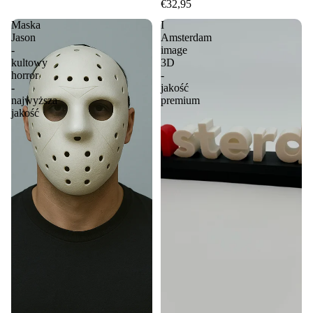
€32,95
Maska
I
Jason
Amsterdam
-
image
kultowy
3D
horror
-
-
jakość
najwyższa
premium
jakość