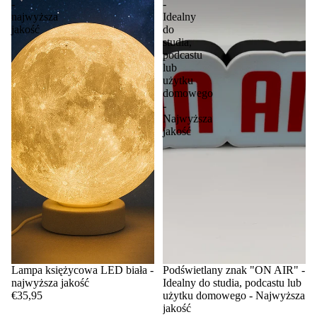
-
-
najwyższa
Idealny
jakość
do
studia,
podcastu
lub
użytku
domowego
-
Najwyższa
jakość
Lampa księżycowa LED biała -
Podświetlany znak "ON AIR" -
najwyższa jakość
Idealny do studia, podcastu lub
€35,95
użytku domowego - Najwyższa
jakość