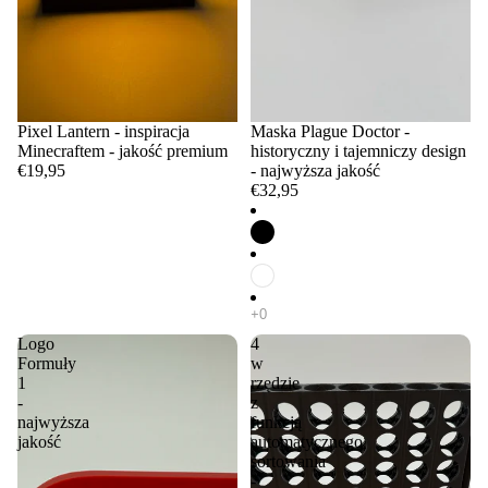
Pixel Lantern - inspiracja
Maska Plague Doctor -
Minecraftem - jakość premium
historyczny i tajemniczy design
€19,95
- najwyższa jakość
€32,95
Logo
4
Formuły
w
1
rzędzie
-
z
najwyższa
funkcją
jakość
automatycznego
sortowania
-