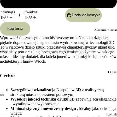
Duży 24x17cm
Zmniejsz
Zwiększ
Dodaj do koszyka
ilość
ilość
Kup teraz
Zlecenie niest
Wprowadź do swojego domu historyczny urok Neapolu dzięki tej
pięknie dopracowanej mapie miasta wydrukowanej w technologii 3D.
To wyjątkowe dzieło sztuki przedstawia charakterystyczny układ ulic,
wspaniały port oraz linię brzegową tego tętniącego życiem włoskiego
miasta. Idealny dodatek dla kolekcjonerów map miejskich, miłośników
architektury i fanów Włoch.
O nas
Cechy:
Szczegółowa wizualizacja
Neapolu w 3D z realistyczną
strukturą miasta i obszarem portowym
Wysokiej jakości technika druku 3D
zapewniająca eleganckie
Otwórz
Otwórz
Otwórz
Otwórz
i wyrafinowane wykończenie
obraz
obraz
obraz
obraz
Minimalistyczny i nowoczesny design
, idealny jako dekoracja
w trybie
w trybie
w trybie
w trybie
wnętrz
Kontak