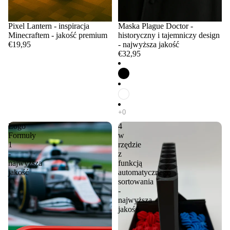
Pixel Lantern - inspiracja
Maska Plague Doctor -
Minecraftem - jakość premium
historyczny i tajemniczy design
€19,95
- najwyższa jakość
€32,95
Logo
4
Formuły
w
1
rzędzie
-
z
najwyższa
funkcją
jakość
automatycznego
sortowania
-
najwyższa
jakość