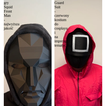
gry
Guard
Squid
Suit
Front
-
Man
czerwony
-
kostium
najwyższa
do
jakość
cosplayu
i
na
imprezę
tematyczną