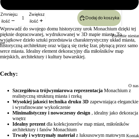
Duży 24x17cm
Zmniejsz
Zwiększ
Dodaj do koszyka
ilość
ilość
Wprowadź do swojego domu historyczny urok Monachium dzięki tej
pięknie dopracowanej, wydrukowanej w 3D mapie miasta. To
Zlecenie niest
wyjątkowe dzieło sztuki przedstawia charakterystyczny układ miasta,
historyczną architekturę oraz wijącą się rzekę Izar, płynącą przez samo
serce miasta. Idealny element dekoracyjny dla miłośników map
Otwórz
Otwórz
Otwórz
Otwórz
miejskich, architektury i kultury bawarskiej.
obraz
obraz
obraz
obraz
w trybie
w trybie
w trybie
w trybie
pełnoekranowym
pełnoekranowym
pełnoekranowym
pełnoekranowym
Cechy:
O nas
Szczegółowa trójwymiarowa reprezentacja
Monachium z
realistyczną strukturą miasta i rzeką
Wysokiej jakości technika druku 3D
zapewniająca eleganckie
i wyrafinowane wykończenie
Minimalistyczny i nowoczesny design
, idealny jako dekoracja
wnętrz
Idealny prezent
dla kolekcjonerów map miast, miłośników
architektury i fanów Monachium
Trwały i wytrzymały materiał
z luksusowym matowym
Kontak