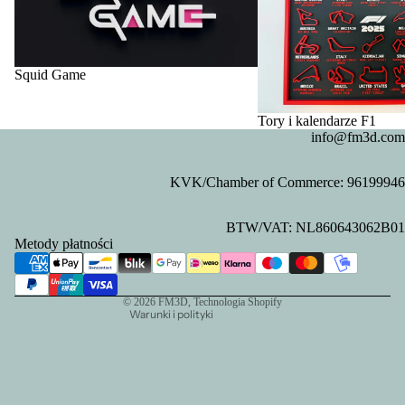
Squid Game
Tory i kalendarze F1
info@fm3d.com
KVK/Chamber of Commerce: 96199946
Polityka prywatności
BTW/VAT: NL860643062B01
Polityka zwrotu kosztów
Metody płatności
Dane kontaktowe
Warunki świadczenia usług
© 2026
FM3D
, Technologia Shopify
Warunki i polityki