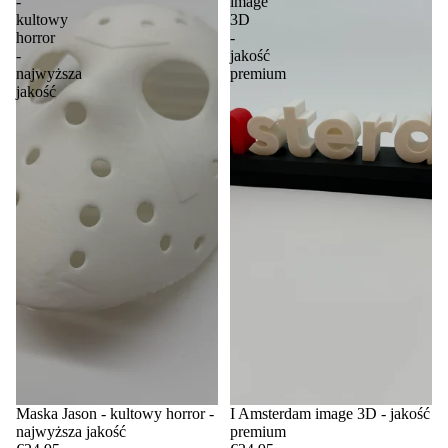
-
image
kultowy
3D
horror
-
-
jakość
najwyższa
premium
jakość
Maska Jason - kultowy horror -
I Amsterdam image 3D - jakość
najwyższa jakość
premium