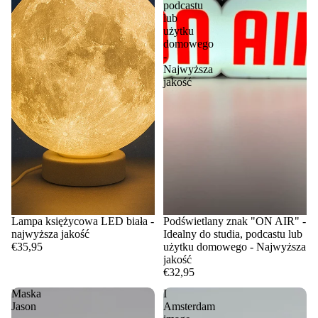
podcastu
lub
użytku
domowego
-
Najwyższa
jakość
Lampa księżycowa LED biała -
Podświetlany znak "ON AIR" -
najwyższa jakość
Idealny do studia, podcastu lub
€35,95
użytku domowego - Najwyższa
jakość
€32,95
Maska
I
Jason
Amsterdam