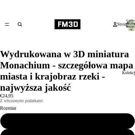
Łączn
liczba
Strona gł
pozycj
w
koszyk
0
Wydrukowana w 3D miniatura
Monachium - szczegółowa mapa
Kolekc
miasta i krajobraz rzeki -
najwyższa jakość
€24,95
Z wliczonymi podatkami.
Rozmiar
Mały 19x14cm
Produk