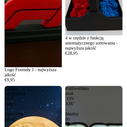
4 w rzędzie z funkcją
automatycznego sortowania -
najwyższa jakość
€28,95
Logo Formuły 1 - najwyższa
jakość
€9,95
Lampa
Podświetlany
księżycowa
znak
LED
"ON
biała
AIR"
-
-
najwyższa
Idealny
jakość
do
studia,