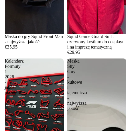
Maska do gry Squid Front Man
Squid Game Guard Suit -
- najwyższa jakość
czerwony kostium do cosplayu
€35,95
i na imprezę tematyczną
€29,95
Kalendarz
Maska
Formuły
Shy
1
Guy
2026
-
-
kultowa
jakość
i
premium
tajemnicza
-
najwyższa
jakość