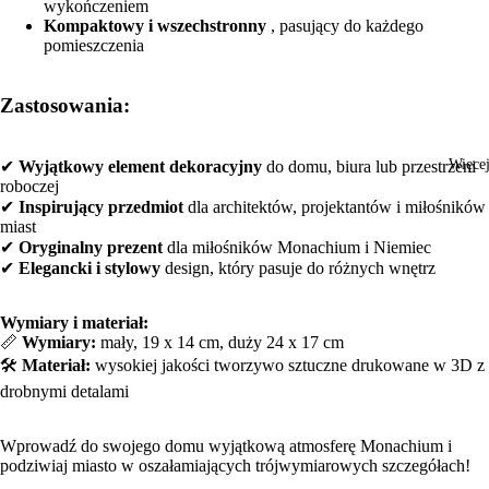
wykończeniem
Kompaktowy i wszechstronny
, pasujący do każdego
pomieszczenia
Zastosowania:
Więce
✔
Wyjątkowy element dekoracyjny
do domu, biura lub przestrzeni
roboczej
✔
Inspirujący przedmiot
dla architektów, projektantów i miłośników
miast
✔
Oryginalny prezent
dla miłośników Monachium i Niemiec
✔
Elegancki i stylowy
design, który pasuje do różnych wnętrz
Wymiary i materiał:
📏
Wymiary:
mały, 19 x 14 cm, duży 24 x 17 cm
🛠️
Materiał:
wysokiej jakości tworzywo sztuczne drukowane w 3D z
drobnymi detalami
Wprowadź do swojego domu wyjątkową atmosferę Monachium i
podziwiaj miasto w oszałamiających trójwymiarowych szczegółach!