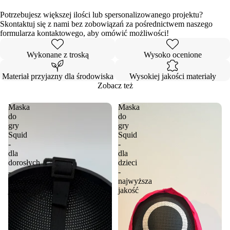
Potrzebujesz większej ilości lub spersonalizowanego projektu?
Skontaktuj się z nami bez zobowiązań za pośrednictwem naszego
formularza kontaktowego, aby omówić możliwości!
Wykonane z troską
Wysoko ocenione
Materiał przyjazny dla środowiska
Wysokiej jakości materiały
Zobacz też
Maska
Maska
do
do
gry
gry
Squid
Squid
-
-
dla
dla
dorosłych
dzieci
-
-
najwyższa
najwyższa
jakość
jakość