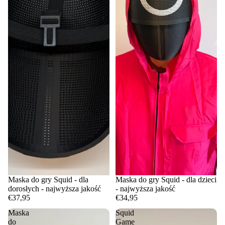
Maska do gry Squid - dla
Maska do gry Squid - dla dzieci
dorosłych - najwyższa jakość
- najwyższa jakość
€37,95
€34,95
Maska
Squid
do
Game