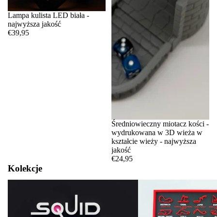
Lampa kulista LED biała -
najwyższa jakość
€39,95
Średniowieczny miotacz kości -
wydrukowana w 3D wieża w
kształcie wieży - najwyższa
jakość
€24,95
Kolekcje
Squid Game
Tory i kalendarze F1