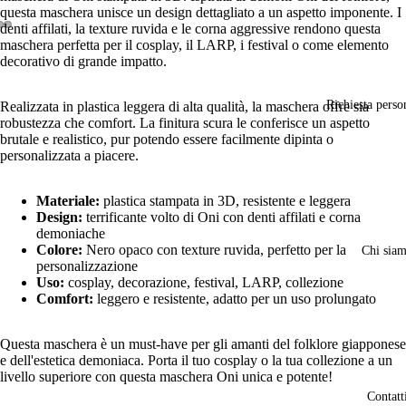
questa maschera unisce un design dettagliato a un aspetto imponente. I
denti affilati, la texture ruvida e le corna aggressive rendono questa
maschera perfetta per il cosplay, il LARP, i festival o come elemento
Apri
Apri
Apri
decorativo di grande impatto.
immagine
immagine
immagine
a
a
a
schermo
schermo
schermo
Richiesta perso
Realizzata in plastica leggera di alta qualità, la maschera offre sia
intero
intero
intero
robustezza che comfort. La finitura scura le conferisce un aspetto
brutale e realistico, pur potendo essere facilmente dipinta o
personalizzata a piacere.
Materiale:
plastica stampata in 3D, resistente e leggera
Design:
terrificante volto di Oni con denti affilati e corna
demoniache
Colore:
Nero opaco con texture ruvida, perfetto per la
Chi sia
personalizzazione
Uso:
cosplay, decorazione, festival, LARP, collezione
Comfort:
leggero e resistente, adatto per un uso prolungato
Questa maschera è un must-have per gli amanti del folklore giapponese
e dell'estetica demoniaca. Porta il tuo cosplay o la tua collezione a un
livello superiore con questa maschera Oni unica e potente!
Contatt