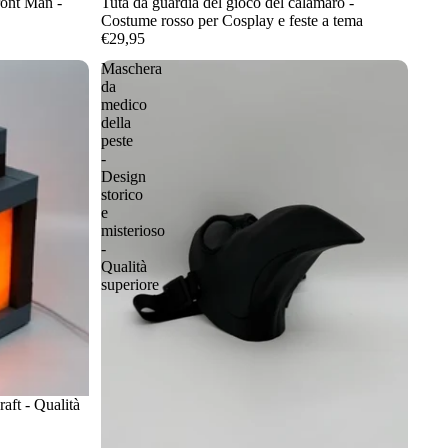
ront Man -
Tuta da guardia del gioco del calamaro -
Costume rosso per Cosplay e feste a tema
€29,95
Maschera
da
medico
della
peste
-
Design
storico
e
misterioso
-
Qualità
superiore
aft - Qualità