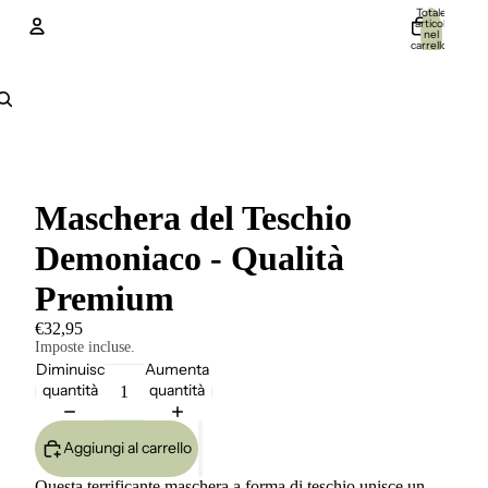
Totale
articoli
nel
carrello:
0
Account
Altre opzioni di accesso
Ordini
Profilo
Maschera del Teschio
Demoniaco - Qualità
Premium
€32,95
Imposte incluse.
Diminuisci
Aumenta
quantità
quantità
Aggiungi al carrello
Questa terrificante maschera a forma di teschio unisce un