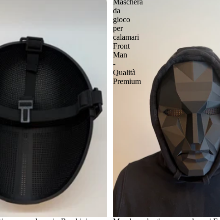
Maschera
da
gioco
per
calamari
Front
Man
-
Qualità
Premium