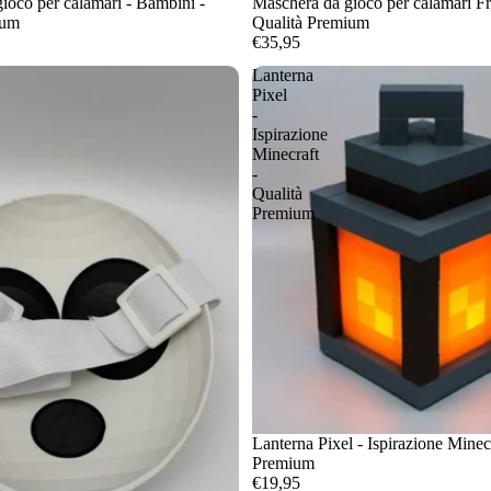
ioco per calamari - Bambini -
Maschera da gioco per calamari F
ium
Qualità Premium
€35,95
Lanterna
Pixel
-
Ispirazione
Minecraft
-
Qualità
Premium
Lanterna Pixel - Ispirazione Minecr
Premium
€19,95