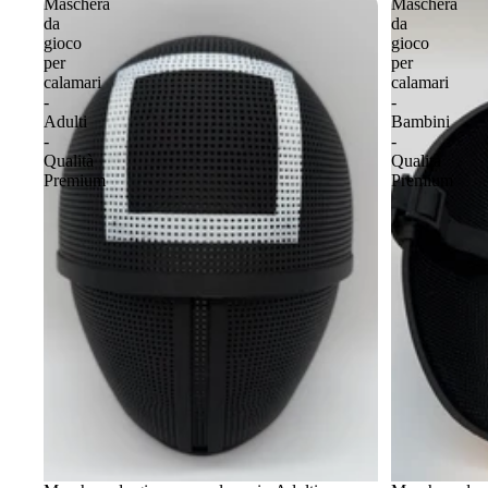
Maschera
Maschera
da
da
gioco
gioco
per
per
calamari
calamari
-
-
Adulti
Bambini
-
-
Qualità
Qualità
Premium
Premium