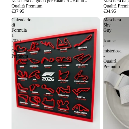
Maschera da gioco per calamari - Adulti -
Maschera da g
Qualità Premium
Qualità Prem
€37,95
€34,95
Calendario
Maschera
di
Shy
Formula
Guy
1
-
2026
Iconica
-
e
Qualità
misteriosa
Premium
-
Qualità
Premium