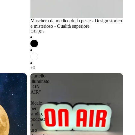
Maschera da medico della peste - Design storico
e misterioso - Qualità superiore
€32,95
Cartello
illuminato
"ON
AIR"
-
Ideale
per
studio,
podcast
o
uso