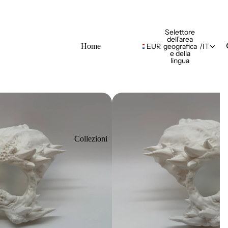
Selettore
dell'area
Home
EUR
geografica
/
IT
e della
lingua
Collezioni