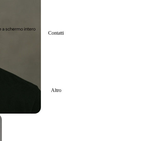
 a schermo intero
Contatti
Altro