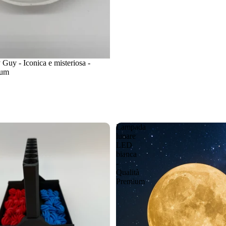
Guy - Iconica e misteriosa -
ium
Lampada
lunare
LED
bianca
-
Qualità
Premium