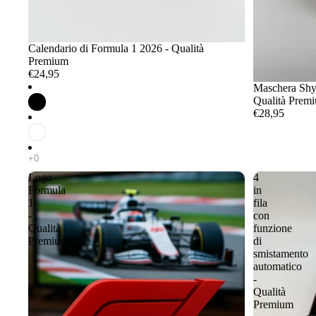
Calendario di Formula 1 2026 - Qualità
Premium
€24,95
Maschera Shy 
Qualità Prem
€28,95
Logo
4
Formula
in
1
fila
-
con
Qualità
funzione
Premium
di
smistamento
automatico
-
Qualità
Premium