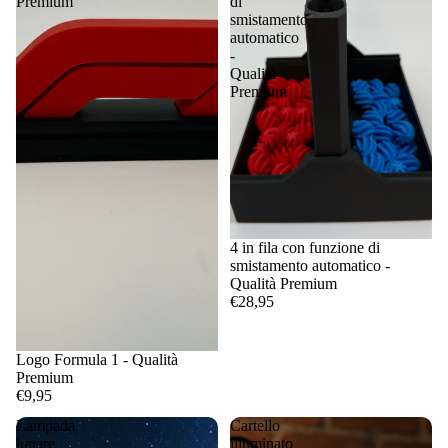
Premium
di
smistamento
automatico
-
Qualità
Premium
4 in fila con funzione di
smistamento automatico -
Qualità Premium
€28,95
Logo Formula 1 - Qualità
Premium
€9,95
Lampada
Cartello
lunare
illuminato