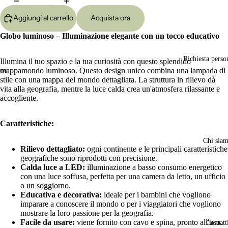
Aggiungi al carrello
Acquista ora
Globo luminoso – Illuminazione elegante con un tocco educativo
Richiesta perso
Illumina il tuo spazio e la tua curiosità con questo splendido
mappamondo luminoso. Questo design unico combina una lampada di
stile con una mappa del mondo dettagliata. La struttura in rilievo dà
Apri
Apri
Apri
Apri
vita alla geografia, mentre la luce calda crea un'atmosfera rilassante e
immagine
immagine
immagine
immagine
accogliente.
a
a
a
a
schermo
schermo
schermo
schermo
Caratteristiche:
intero
intero
intero
intero
Chi sia
Rilievo dettagliato:
ogni continente e le principali caratteristiche
geografiche sono riprodotti con precisione.
Calda luce a LED:
illuminazione a basso consumo energetico
con una luce soffusa, perfetta per una camera da letto, un ufficio
o un soggiorno.
Educativa e decorativa:
ideale per i bambini che vogliono
imparare a conoscere il mondo o per i viaggiatori che vogliono
mostrare la loro passione per la geografia.
Facile da usare:
viene fornito con cavo e spina, pronto all'uso.
Contatt