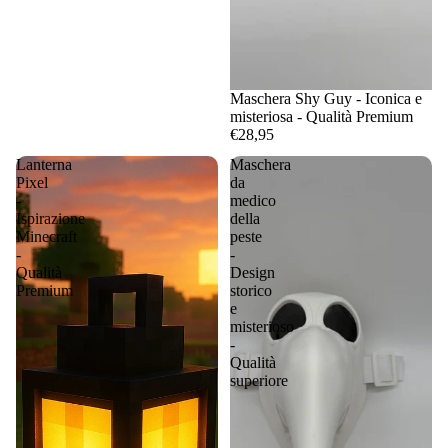
Maschera Shy Guy - Iconica e
misteriosa - Qualità Premium
€28,95
Lanterna
Maschera
Pixel
da
-
medico
Ispirazione
della
Minecraft
peste
-
-
Qualità
Design
Premium
storico
e
misterioso
-
Qualità
superiore