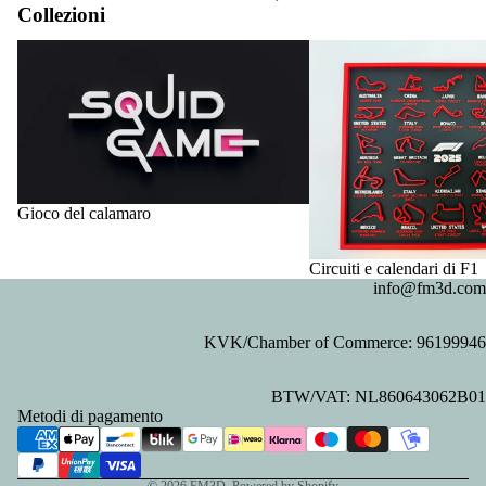
Collezioni
Gioco del calamaro
Circuiti e calendari di F1
Gioco del calamaro
Circuiti e calendari di F1
info@fm3d.com
KVK/Chamber of Commerce: 96199946
Informativa sulla privacy
BTW/VAT: NL860643062B01
Informativa sui rimborsi
Metodi di pagamento
Recapiti
Termini e condizioni del servizio
© 2026
FM3D
, Powered by Shopify