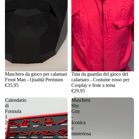
Maschera da gioco per calamari
Tuta da guardia del gioco del
Front Man - Qualità Premium
calamaro - Costume rosso per
€35,95
Cosplay e feste a tema
€29,95
Calendario
Maschera
di
Shy
Formula
Guy
1
-
2026
Iconica
-
e
Qualità
misteriosa