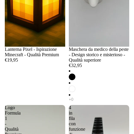
Lanterna Pixel - Ispirazione
Maschera da medico della peste
Minecraft - Qualità Premium
- Design storico e misterioso -
€19,95
Qualità superiore
€32,95
Logo
4
Formula
in
1
fila
-
con
Qualità
funzione