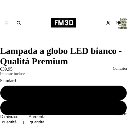
Total
articol
Home
nel
carrell
0
Lampada a globo LED bianco -
Qualità Premium
Collezio
€39,95
Imposte incluse.
Standard
Con supporto
Senza supporto
Prodott
Diminuisci
Aumenta
quantità
quantità