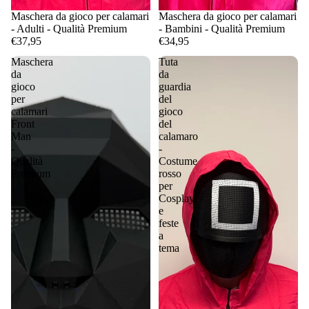
Maschera da gioco per calamari
Maschera da gioco per calamari
- Adulti - Qualità Premium
- Bambini - Qualità Premium
€37,95
€34,95
Maschera
Tuta
da
da
gioco
guardia
per
del
calamari
gioco
Front
del
Man
calamaro
-
-
Qualità
Costume
Premium
rosso
per
Cosplay
e
feste
a
tema