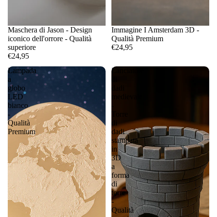
Maschera di Jason - Design
Immagine I Amsterdam 3D -
iconico dell'orrore - Qualità
Qualità Premium
superiore
€24,95
€24,95
Lampada
Lanciatore
a
di
globo
dadi
LED
medievale
bianco
-
-
Torre
Qualità
di
Premium
dadi
stampata
in
3D
a
forma
di
torre
-
Qualità