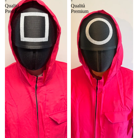
-
-
Qualità
Qualità
Premium
Premium