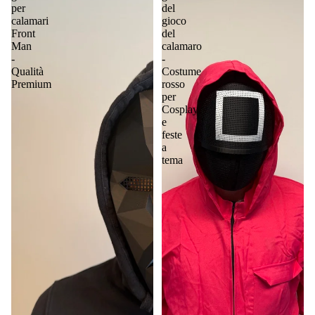
per
del
calamari
gioco
Front
del
Man
calamaro
-
-
Qualità
Costume
Premium
rosso
per
Cosplay
e
feste
a
tema