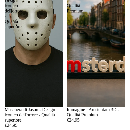
Design
-
iconico
Qualità
dell'orrore
Premium
-
Qualità
superiore
Maschera di Jason - Design
Immagine I Amsterdam 3D -
iconico dell'orrore - Qualità
Qualità Premium
superiore
€24,95
€24,95