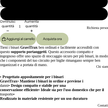
Medio
Grande
Apri
Apri
Apri
Apri
Apri
immagine
immagine
immagine
immagine
immagine
Diminuisci
Aumenta
a
a
a
a
a
quantità
quantità
schermo
schermo
schermo
schermo
schermo
Richiesta perso
intero
intero
intero
intero
intero
Aggiungi al carrello
Acquista ora
Tieni i binari
GraviTrax
ben ordinati e facilmente accessibili con
questo
supporto portaoggetti
. Questo accessorio compatto e
ingegnoso offre uno spazio di stoccaggio sicuro per più binari, in modo
che i componenti del tuo circuito per biglie rimangano sempre ben
organizzati e a portata di mano.
Chi sia
•
Progettato appositamente per i binari
GraviTrax
•
Mantiene i binari in ordine e previene i
danni•
Design compatto e stabile per una
conservazione efficiente
•
Ideale sia per l'uso domestico che per il
trasporto•
Realizzato in materiale resistente per un uso duraturo
Contatt