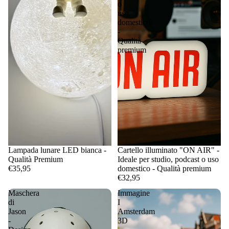
o
uso
domestico
-
Qualità
premium
Lampada lunare LED bianca -
Cartello illuminato "ON AIR" -
Qualità Premium
Ideale per studio, podcast o uso
€35,95
domestico - Qualità premium
€32,95
Maschera
Immagine
di
I
Jason
Amsterdam
-
3D