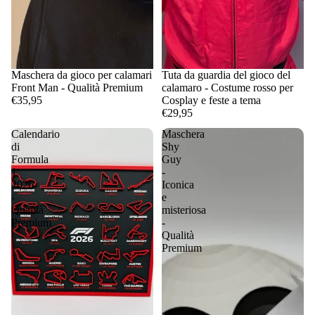
Maschera da gioco per calamari
Tuta da guardia del gioco del
Front Man - Qualità Premium
calamaro - Costume rosso per
€35,95
Cosplay e feste a tema
€29,95
Calendario
Maschera
di
Shy
Formula
Guy
1
-
2026
Iconica
-
e
Qualità
misteriosa
Premium
-
Qualità
Premium