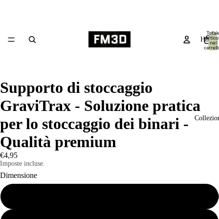
Total
articol
Home
nel
carrell
0
Supporto di stoccaggio
GraviTrax - Soluzione pratica
Collezio
per lo stoccaggio dei binari -
Qualità premium
€4,95
Imposte incluse.
Dimensione
Piccolo
Prodott