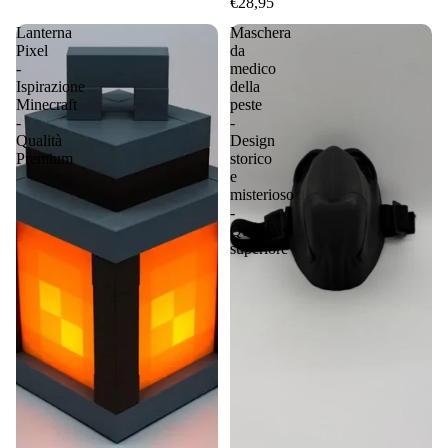
€28,95
Lanterna
Maschera
Pixel
da
-
medico
Ispirazione
della
Minecraft
peste
-
-
Qualità
Design
Premium
storico
e
misterioso
-
Qualità
superiore