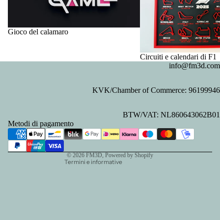
Gioco del calamaro
Circuiti e calendari di F1
info@fm3d.com
KVK/Chamber of Commerce: 96199946
Informativa sulla privacy
BTW/VAT: NL860643062B01
Informativa sui rimborsi
Metodi di pagamento
Recapiti
Termini e condizioni del servizio
© 2026
FM3D
, Powered by Shopify
Termini e informative