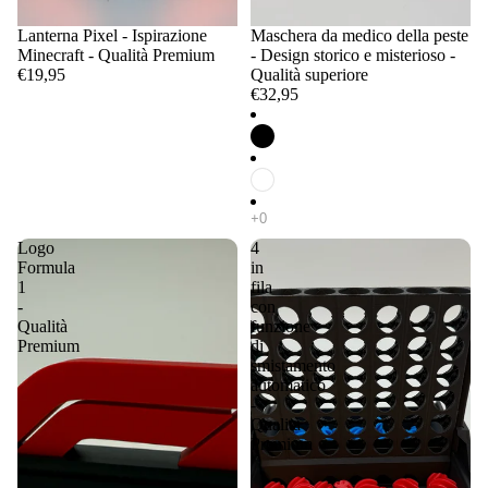
Lanterna Pixel - Ispirazione
Maschera da medico della peste
Minecraft - Qualità Premium
- Design storico e misterioso -
€19,95
Qualità superiore
€32,95
Logo
4
Formula
in
1
fila
-
con
Qualità
funzione
Premium
di
smistamento
automatico
-
Qualità
Premium