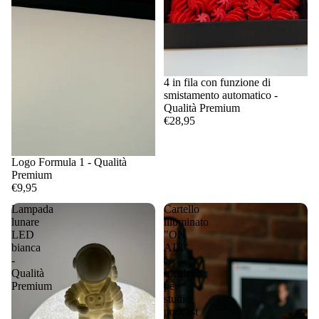
4 in fila con funzione di
smistamento automatico -
Qualità Premium
€28,95
Logo Formula 1 - Qualità
Premium
€9,95
Lampada
Cartello
lunare
illuminato
LED
"ON
bianca
AIR"
-
-
Qualità
Ideale
Premium
per
studio,
podcast