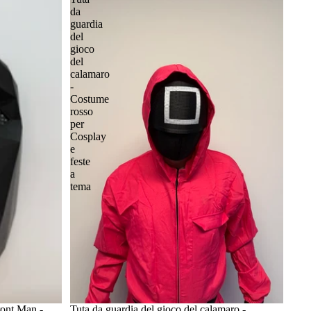
da
guardia
del
gioco
del
calamaro
-
Costume
rosso
per
Cosplay
e
feste
a
tema
ront Man -
Tuta da guardia del gioco del calamaro -