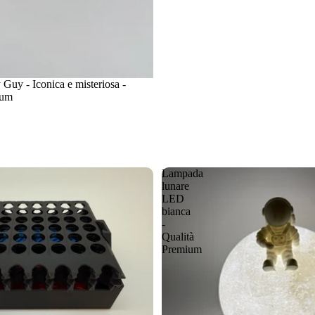
Guy - Iconica e misteriosa -
ium
Lampada
lunare
LED
bianca
-
Qualità
Premium