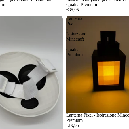
ium
Qualità Premium
€35,95
Lanterna
Pixel
-
Ispirazione
Minecraft
-
Qualità
Premium
Lanterna Pixel - Ispirazione Minecr
Premium
€19,95