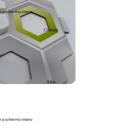
 a schermo intero
Contatti
Altro
 a schermo intero