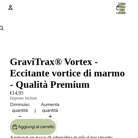
Totale
articoli
nel
carrello:
0
Account
Altre opzioni di accesso
Ordini
Profilo
GraviTrax® Vortex -
Eccitante vortice di marmo
- Qualità Premium
€14,95
Imposte incluse.
Diminuisci
Aumenta
quantità
quantità
Aggiungi al carrello
Aggiungi un tocco di adrenalina in più al tuo circuito