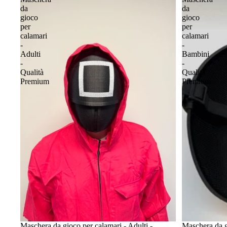
da
da
gioco
gioco
per
per
calamari
calamari
-
-
Adulti
Bambini
-
-
Qualità
Qualità
Premium
Premium
Maschera da gioco per calamari - Adulti -
Maschera da g