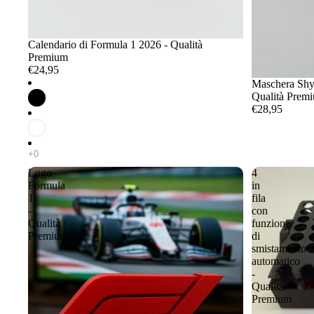
Calendario di Formula 1 2026 - Qualità
Premium
€24,95
Maschera Shy 
Qualità Prem
€28,95
Logo
4
Formula
in
1
fila
-
con
Qualità
funzione
Premium
di
smistamento
automatico
-
Qualità
Premium