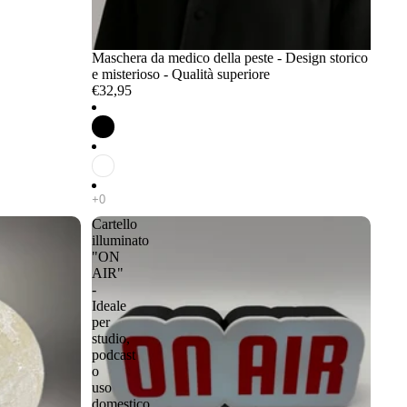
Maschera da medico della peste - Design storico
e misterioso - Qualità superiore
€32,95
Cartello
illuminato
"ON
AIR"
-
Ideale
per
studio,
podcast
o
uso
domestico