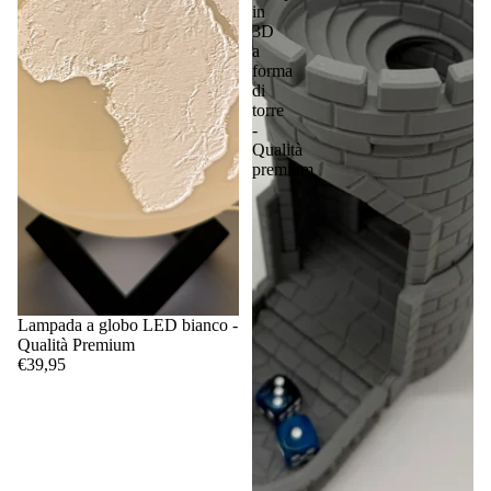
in
3D
a
forma
di
torre
-
Qualità
premium
Lampada a globo LED bianco -
Qualità Premium
€39,95