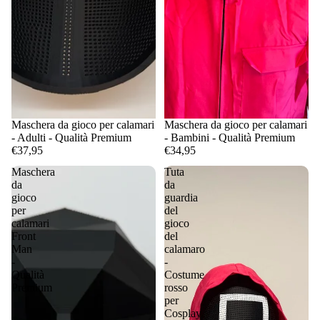
Maschera da gioco per calamari
Maschera da gioco per calamari
- Adulti - Qualità Premium
- Bambini - Qualità Premium
€37,95
€34,95
Maschera
Tuta
da
da
gioco
guardia
per
del
calamari
gioco
Front
del
Man
calamaro
-
-
Qualità
Costume
Premium
rosso
per
Cosplay