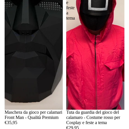
e
feste
a
tema
Maschera da gioco per calamari
Tuta da guardia del gioco del
Front Man - Qualità Premium
calamaro - Costume rosso per
€35,95
Cosplay e feste a tema
€29,95