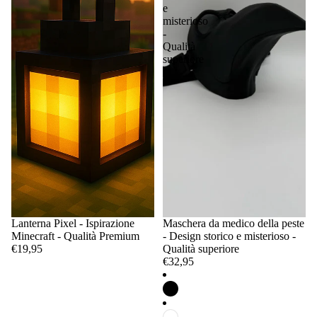
e
misterioso
-
Qualità
superiore
Lanterna Pixel - Ispirazione
Maschera da medico della peste
Minecraft - Qualità Premium
- Design storico e misterioso -
€19,95
Qualità superiore
€32,95