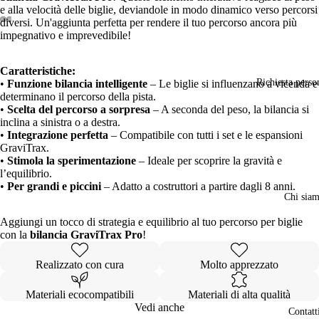
e alla velocità delle biglie, deviandole in modo dinamico verso percorsi
diversi. Un'aggiunta perfetta per rendere il tuo percorso ancora più
oduci
impegnativo e imprevedibile!
deo
Apri
Apri
Apri
immagine
immagine
immagine
a
a
a
Caratteristiche:
schermo
schermo
schermo
Richiesta perso
•
Funzione bilancia intelligente
– Le biglie si influenzano a vicenda e
intero
intero
intero
determinano il percorso della pista.
•
Scelta del percorso a sorpresa
– A seconda del peso, la bilancia si
inclina a sinistra o a destra.
•
Integrazione perfetta
– Compatibile con tutti i set e le espansioni
GraviTrax.
•
Stimola la sperimentazione
– Ideale per scoprire la gravità e
l’equilibrio.
•
Per grandi e piccini
– Adatto a costruttori a partire dagli 8 anni.
Chi sia
Aggiungi un tocco di strategia e equilibrio al tuo percorso per biglie
con la
bilancia GraviTrax Pro
!
Realizzato con cura
Molto apprezzato
Materiali ecocompatibili
Materiali di alta qualità
Vedi anche
Contatt