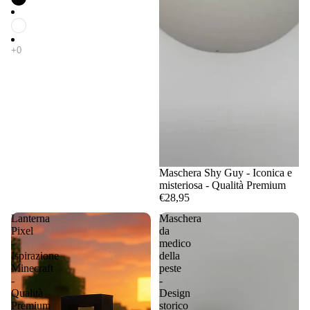
Maschera Shy Guy - Iconica e
misteriosa - Qualità Premium
€28,95
Lanterna
Maschera
Pixel
da
-
medico
Ispirazione
della
Minecraft
peste
-
-
Qualità
Design
Premium
storico