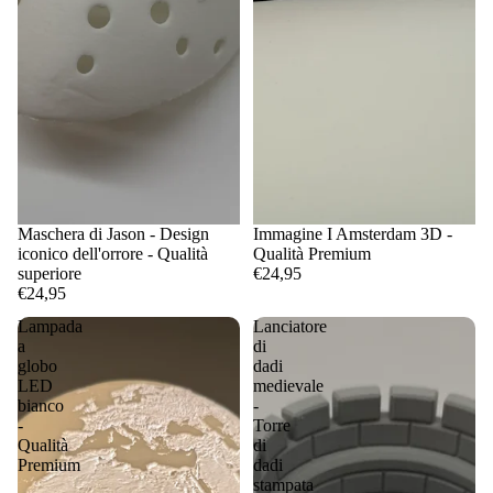
Maschera di Jason - Design
Immagine I Amsterdam 3D -
iconico dell'orrore - Qualità
Qualità Premium
superiore
€24,95
€24,95
Lampada
Lanciatore
a
di
globo
dadi
LED
medievale
bianco
-
-
Torre
Qualità
di
Premium
dadi
stampata