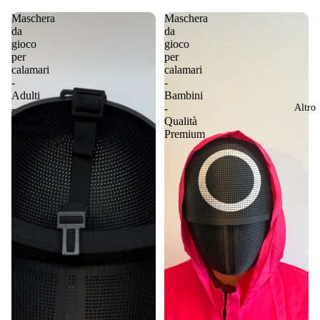
Maschera
Maschera
da
da
gioco
gioco
per
per
calamari
calamari
-
-
Adulti
Bambini
-
-
Altro
Qualità
Qualità
Premium
Premium