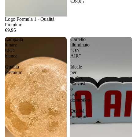
€28,95
Logo Formula 1 - Qualità
Premium
€9,95
Lampada
Cartello
lunare
illuminato
LED
"ON
bianca
AIR"
-
-
Qualità
Ideale
Premium
per
studio,
podcast
o
uso
domestico
-
Qualità
premium