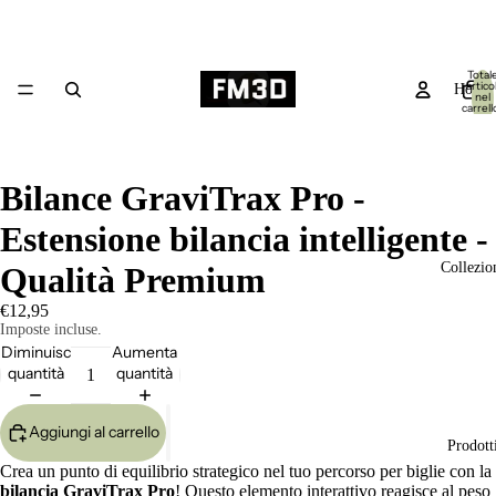
Total
articol
Home
nel
carrell
0
Bilance GraviTrax Pro -
Estensione bilancia intelligente -
Collezio
Qualità Premium
€12,95
Imposte incluse.
Diminuisci
Aumenta
quantità
quantità
Aggiungi al carrello
Prodott
Crea un punto di equilibrio strategico nel tuo percorso per biglie con la
bilancia GraviTrax Pro
! Questo elemento interattivo reagisce al peso