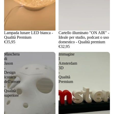
Lampada lunare LED bianca -
Cartello illuminato "ON AIR" -
Qualità Premium
Ideale per studio, podcast o uso
€35,95
domestico - Qualità premium
€32,95
Maschera
Immagine
di
I
Jason
Amsterdam
-
3D
Design
-
iconico
Qualità
dell'orrore
Premium
-
Qualità
superiore