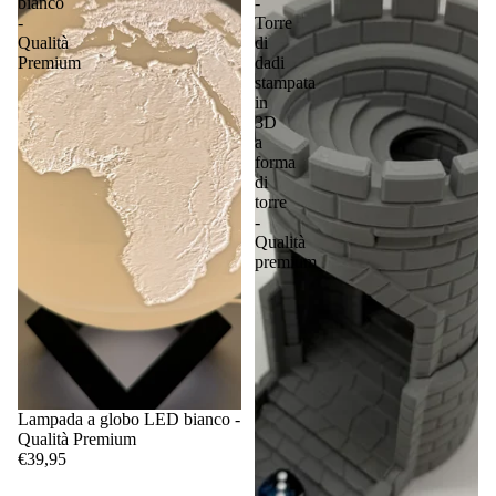
bianco
-
-
Torre
Qualità
di
Premium
dadi
stampata
in
3D
a
forma
di
torre
-
Qualità
premium
Lampada a globo LED bianco -
Qualità Premium
€39,95