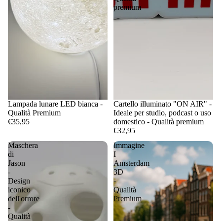
premium
Lampada lunare LED bianca -
Cartello illuminato "ON AIR" -
Qualità Premium
Ideale per studio, podcast o uso
€35,95
domestico - Qualità premium
€32,95
Maschera
Immagine
di
I
Jason
Amsterdam
-
3D
Design
-
iconico
Qualità
dell'orrore
Premium
-
Qualità