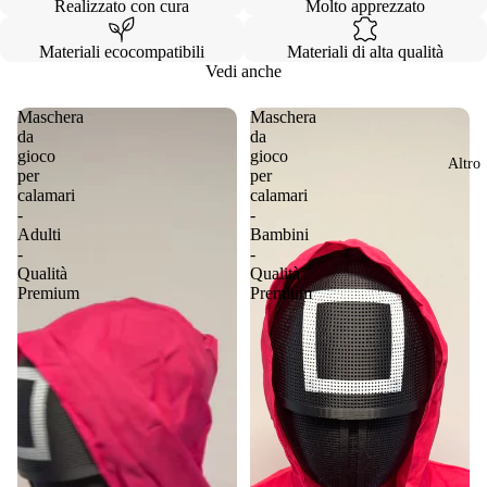
Realizzato con cura
Molto apprezzato
Materiali ecocompatibili
Materiali di alta qualità
Vedi anche
Maschera
Maschera
da
da
gioco
gioco
Altro
per
per
calamari
calamari
-
-
Adulti
Bambini
-
-
Qualità
Qualità
Premium
Premium