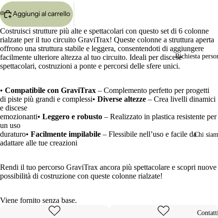
Aggiungi al carrello
Apri
Apri
Costruisci strutture più alte e spettacolari con questo set di 6 colonne
immagine
immagine
rialzate per il tuo circuito GraviTrax! Queste colonne a struttura aperta
a
a
offrono una struttura stabile e leggera, consentendoti di aggiungere
schermo
schermo
Richiesta perso
facilmente ulteriore altezza al tuo circuito. Ideali per discese
intero
intero
spettacolari, costruzioni a ponte e percorsi delle sfere unici.
•
Compatibile con GraviTrax
– Complemento perfetto per progetti
di piste più grandi e complessi•
Diverse altezze
– Crea livelli dinamici
e discese
emozionanti•
Leggero e robusto
– Realizzato in plastica resistente per
un uso
duraturo•
Facilmente impilabile
– Flessibile nell’uso e facile da
Chi sia
adattare alle tue creazioni
Rendi il tuo percorso GraviTrax ancora più spettacolare e scopri nuove
possibilità di costruzione con queste colonne rialzate!
Viene fornito senza base.
Contatt