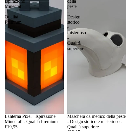
Ispirazione
della
Minecraft
peste
-
-
Qualità
Design
Premium
storico
e
misterioso
-
Qualità
superiore
Lanterna Pixel - Ispirazione
Maschera da medico della peste
Minecraft - Qualità Premium
- Design storico e misterioso -
€19,95
Qualità superiore