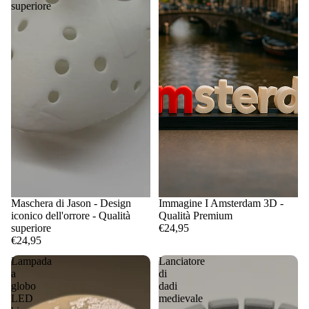
superiore
Maschera di Jason - Design
Immagine I Amsterdam 3D -
iconico dell'orrore - Qualità
Qualità Premium
superiore
€24,95
€24,95
Lampada
Lanciatore
a
di
globo
dadi
LED
medievale