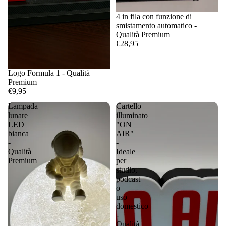
4 in fila con funzione di
smistamento automatico -
Qualità Premium
€28,95
Logo Formula 1 - Qualità
Premium
€9,95
Lampada
Cartello
lunare
illuminato
LED
"ON
bianca
AIR"
-
-
Qualità
Ideale
Premium
per
studio,
podcast
o
uso
domestico
-
Qualità