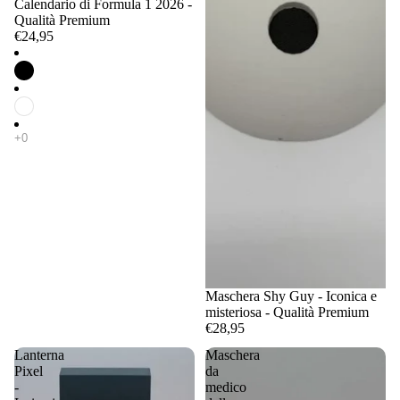
Calendario di Formula 1 2026 -
Qualità Premium
€24,95
Maschera Shy Guy - Iconica e
misteriosa - Qualità Premium
€28,95
Lanterna
Maschera
Pixel
da
-
medico