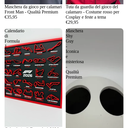
Maschera da gioco per calamari
Tuta da guardia del gioco del
Front Man - Qualità Premium
calamaro - Costume rosso per
€35,95
Cosplay e feste a tema
€29,95
Calendario
Maschera
di
Shy
Formula
Guy
1
-
2026
Iconica
-
e
Qualità
misteriosa
Premium
-
Qualità
Premium