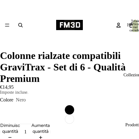
Total
articol
Home
nel
carrell
0
Colonne rialzate compatibili
GraviTrax - Set di 6 - Qualità
Collezio
Premium
€14,95
Imposte incluse.
Colore
Nero
Diminuisci
Aumenta
Prodott
quantità
quantità