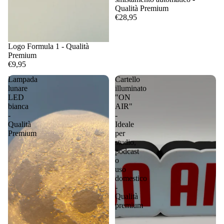
Qualità Premium
€28,95
Logo Formula 1 - Qualità
Premium
€9,95
Lampada
Cartello
lunare
illuminato
LED
"ON
bianca
AIR"
-
-
Qualità
Ideale
Premium
per
studio,
podcast
o
uso
domestico
-
Qualità
premium