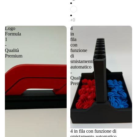
Logo
4
Formula
in
1
fila
-
con
Qualità
funzione
Premium
di
smistamento
automatico
-
Qualità
Premium
4 in fila con funzione di
smistamento automatico -