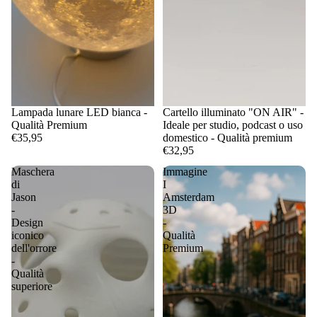
Lampada lunare LED bianca -
Cartello illuminato "ON AIR" -
Qualità Premium
Ideale per studio, podcast o uso
€35,95
domestico - Qualità premium
€32,95
Maschera
Immagine
di
I
Jason
Amsterdam
-
3D
Design
-
iconico
Qualità
dell'orrore
Premium
-
Qualità
superiore