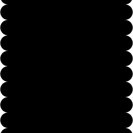
Stati Uniti Las vegas
Canada
Arabia Saudita
Altro
US Austin
US Miami
Brasile
Abu Dhabi
Qatar