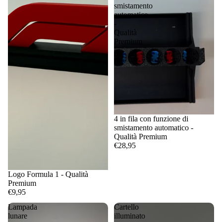
smistamento
automatico
-
Qualità
Premium
4 in fila con funzione di
smistamento automatico -
Qualità Premium
€28,95
Logo Formula 1 - Qualità
Premium
€9,95
Lampada
Cartello
lunare
illuminato