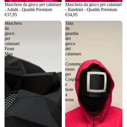
Maschera da gioco per calamari
Maschera da gioco per calamari
- Adulti - Qualità Premium
- Bambini - Qualità Premium
€37,95
€34,95
Maschera
Tuta
da
da
gioco
guardia
per
del
calamari
gioco
Front
del
Man
calamaro
-
-
Qualità
Costume
Premium
rosso
per
Cosplay
e
feste
a
tema