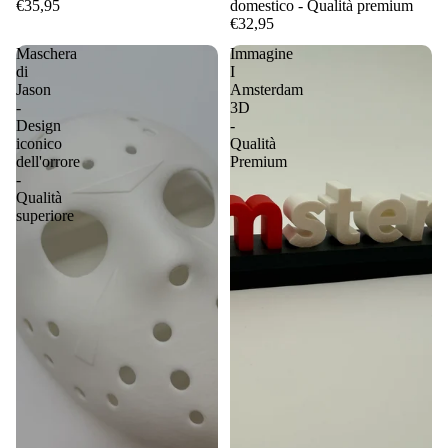
€35,95
domestico - Qualità premium
€32,95
Maschera
Immagine
di
I
Jason
Amsterdam
-
3D
Design
-
iconico
Qualità
dell'orrore
Premium
-
Qualità
superiore