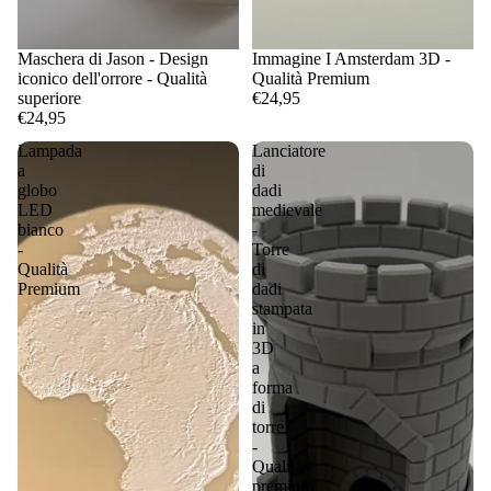
Maschera di Jason - Design
Immagine I Amsterdam 3D -
iconico dell'orrore - Qualità
Qualità Premium
superiore
€24,95
€24,95
Lampada
Lanciatore
a
di
globo
dadi
LED
medievale
bianco
-
-
Torre
Qualità
di
Premium
dadi
stampata
in
3D
a
forma
di
torre
-
Qualità
premium