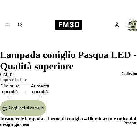
Total
articol
Home
nel
carrell
0
Lampada coniglio Pasqua LED -
Qualità superiore
Collezio
€24,95
Imposte incluse.
Diminuisci
Aumenta
quantità
quantità
Aggiungi al carrello
Incantevole lampada a forma di coniglio – Illuminazione unica dal
Prodott
design giocoso