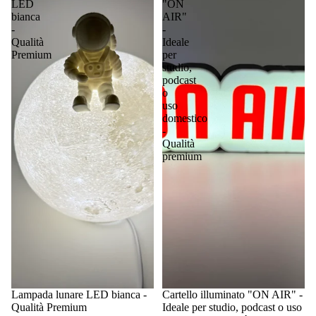
LED
"ON
bianca
AIR"
-
-
Qualità
Ideale
Premium
per
studio,
podcast
o
uso
domestico
-
Qualità
premium
Lampada lunare LED bianca -
Cartello illuminato "ON AIR" -
Qualità Premium
Ideale per studio, podcast o uso