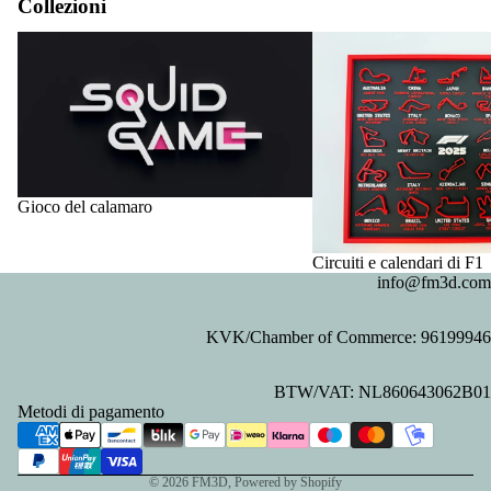
Collezioni
Gioco del calamaro
Circuiti e calendari di F1
Gioco del calamaro
Circuiti e calendari di F1
info@fm3d.com
KVK/Chamber of Commerce: 96199946
Informativa sulla privacy
BTW/VAT: NL860643062B01
Informativa sui rimborsi
Metodi di pagamento
Recapiti
Termini e condizioni del servizio
© 2026
FM3D
, Powered by Shopify