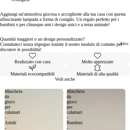
schermo
schermo
schermo
schermo
schermo
schermo
intero
intero
intero
intero
intero
intero
Aggiungi un'atmosfera giocosa e accogliente alla tua casa con questa
affascinante lampada a forma di coniglio. Un regalo perfetto per i
bambini o per chiunque ami i design unici e a tema animale!
Quantità maggiori o un design personalizzato?
Altro
Contattateci senza impegno tramite il nostro modulo di contatto per
discutere le possibilità!
Realizzato con cura
Molto apprezzato
Materiali ecocompatibili
Materiali di alta qualità
Vedi anche
Maschera
Maschera
da
da
gioco
gioco
per
per
calamari
calamari
-
-
Adulti
Bambini
-
-