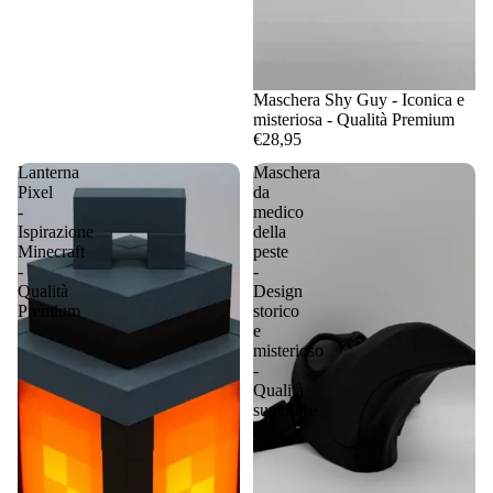
Maschera Shy Guy - Iconica e
misteriosa - Qualità Premium
€28,95
Lanterna
Maschera
Pixel
da
-
medico
Ispirazione
della
Minecraft
peste
-
-
Qualità
Design
Premium
storico
e
misterioso
-
Qualità
superiore