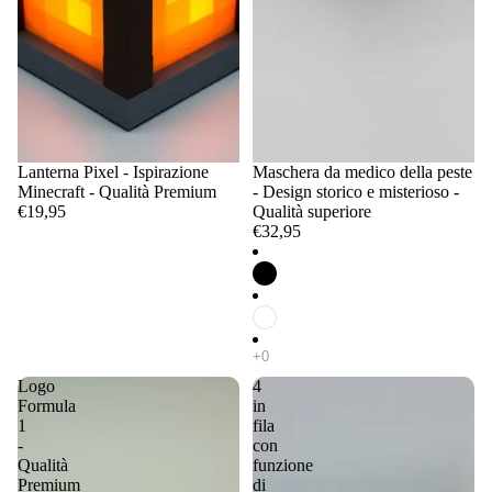
Lanterna Pixel - Ispirazione
Maschera da medico della peste
Minecraft - Qualità Premium
- Design storico e misterioso -
€19,95
Qualità superiore
€32,95
Logo
4
Formula
in
1
fila
-
con
Qualità
funzione
Premium
di