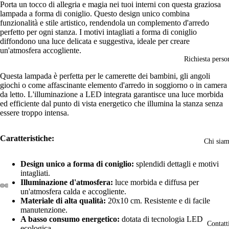
Porta un tocco di allegria e magia nei tuoi interni con questa graziosa
lampada a forma di coniglio. Questo design unico combina
funzionalità e stile artistico, rendendola un complemento d'arredo
perfetto per ogni stanza. I motivi intagliati a forma di coniglio
diffondono una luce delicata e suggestiva, ideale per creare
un'atmosfera accogliente.
Richiesta perso
Questa lampada è perfetta per le camerette dei bambini, gli angoli
giochi o come affascinante elemento d'arredo in soggiorno o in camera
da letto. L'illuminazione a LED integrata garantisce una luce morbida
ed efficiente dal punto di vista energetico che illumina la stanza senza
essere troppo intensa.
Caratteristiche:
Chi sia
Design unico a forma di coniglio:
splendidi dettagli e motivi
intagliati.
Illuminazione d'atmosfera:
luce morbida e diffusa per
un'atmosfera calda e accogliente.
Materiale di alta qualità:
20x10 cm. Resistente e di facile
Apri
Apri
Apri
Apri
Apri
Apri
manutenzione.
immagine
immagine
immagine
immagine
immagine
immagine
A basso consumo energetico:
dotata di tecnologia LED
a
a
a
a
a
a
Contatt
ecologica.